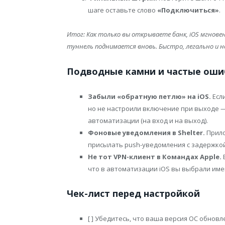
шаге оставьте слово
«Подключиться»
.
Итог: Как только вы открываете банк, iOS мгнове
туннель поднимается вновь. Быстро, легально и н
Подводные камни и частые оши
Забыли «обратную петлю» на iOS.
Есл
но не настроили включение при выходе —
автоматизации (на вход и на выход).
Фоновые уведомления в Shelter.
Прило
присылать push-уведомления с задержкой.
Не тот VPN-клиент в Командах Apple.
Е
что в автоматизации iOS вы выбрали име
Чек-лист перед настройкой
[ ] Убедитесь, что ваша версия ОС обнов