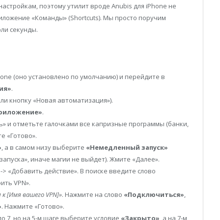
астройкам, поэтому утилит вроде Anubis для iPhone не
иложение «Команды» (Shortcuts). Мы просто поручим
оли секунды.
hone (оно установлено по умолчанию) и перейдите в
ия»
.
ли кнопку «Новая автоматизация»).
риложение»
.
» и отметьте галочками все капризные программы (банки,
е «Готово».
»
, а в самом низу выберите
«Немедленный запуск»
запуска», иначе магии не выйдет). Жмите «Далее».
-> «Добавить действие». В поиске введите слово
ить VPN».
к [Имя вашего VPN]»
. Нажмите на слово
«Подключиться»
,
»
. Нажмите «Готово».
по 7, но на 5-м шаге выберите условие
«Закрыто»
, а на 7-м