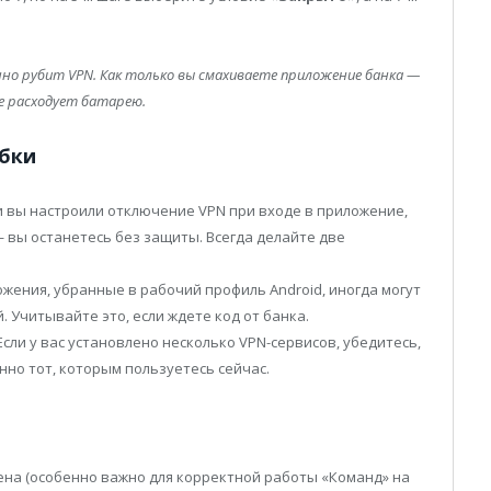
нно рубит VPN. Как только вы смахиваете приложение банка —
е расходует батарею.
бки
и вы настроили отключение VPN при входе в приложение,
 вы останетесь без защиты. Всегда делайте две
жения, убранные в рабочий профиль Android, иногда могут
 Учитывайте это, если ждете код от банка.
сли у вас установлено несколько VPN-сервисов, убедитесь,
нно тот, которым пользуетесь сейчас.
лена (особенно важно для корректной работы «Команд» на