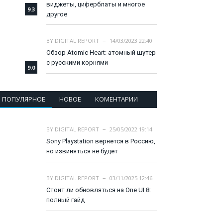
виджеты, циферблаты и многое
9.3
другое
BY
DIGITAL REPORT
14/03/2023 22:40
Обзор Atomic Heart: атомный шутер
с русскими корнями
9.0
ПОПУЛЯРНОЕ
НОВОЕ
КОМЕНТАРИИ
BY
DIGITAL REPORT
25/05/2022 19:14
Sony Playstation вернется в Россию,
но извиняться не будет
BY
DIGITAL REPORT
03/11/2025 12:46
Стоит ли обновляться на One UI 8:
полный гайд