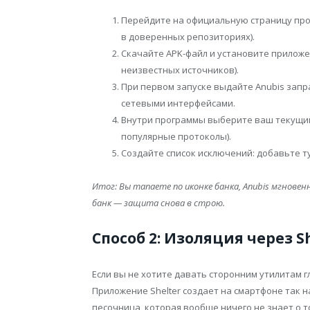
Перейдите на официальную страницу пр
в доверенных репозиториях).
Скачайте APK-файл и установите приложе
неизвестных источников).
При первом запуске выдайте Anubis зап
сетевыми интерфейсами.
Внутри программы выберите ваш текущий
популярные протоколы).
Создайте список исключений: добавьте туд
Итог: Вы тапаете по иконке банка, Anubis мгнове
банк — защита снова в строю.
Способ 2: Изоляция через Sh
Если вы не хотите давать сторонним утилитам г
Приложение Shelter создает на смартфоне так 
песочница, которая вообще ничего не знает о т