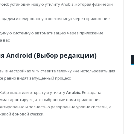
oid:
установим новую утилиту Anubis, которая физически
здадим изолированную «песочницу» через приложение
димую системную автоматизацию через приложение
а вас.
ля Android (Выбор редакции)
ы в настройках VPN ставите галочку «не использовать для
все равно видят запущенный процесс.
 Хабр выкатили открытую утилиту
Anubis
. Ее задача —
мма гарантирует, что выбранные вами приложения
рантированно и полностью разорван на уровне системы, а
какой фоновой слежки.