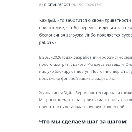
BY
DIGITAL REPORT
ON
15/04/2026 15:40
Каждый, кто заботится о своей приватности 
приложение, чтобы перевести деньги за кофе,
бесконечная загрузка. Либо появляется сух
работы».
В 2025–2026 годах разработчики российских сер
просто смотрят, с какого IP-адреса вы зашли. О
наглухо блокируют доступ. Постоянно дергать 
весь смысл фоновой защиты смартфона.
Журналисты Digital Report протестировали свеж
Мы расскажем, как настроить смартфон так, чт
приватность оставалась неприкосновенной.
Что мы сделаем шаг за шагом: