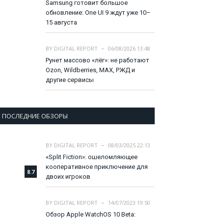
Samsung готовит большое
обновление: One UI 9 ждут уже 10–
15 августа
BY
DIGITAL REPORT
06/08/2026 13:48
Рунет массово «лёг»: не работают
Ozon, Wildberries, MAX, РЖД и
другие сервисы
ПОСЛЕДНИЕ ОБЗОРЫ
BY
DIGITAL REPORT
08/03/2025 22:13
«Split Fiction»: ошеломляющее
кооперативное приключение для
8.7
двоих игроков
BY
DIGITAL REPORT
14/07/2023 19:50
Обзор Apple WatchOS 10 Beta: