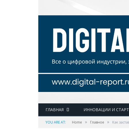
ГЛАВНАЯ
ИННОВАЦИИ И СТАР
»
»
YOU ARE AT:
Home
Главное
Как заста