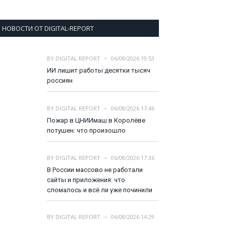
НОВОСТИ ОТ DIGITAL-REPORT
BY
DIGITAL REPORT
06/08/2026 19:53
ИИ лишит работы десятки тысяч
россиян
BY
DIGITAL REPORT
06/08/2026 17:46
Пожар в ЦНИИмаш в Королёве
потушен: что произошло
BY
DIGITAL REPORT
06/08/2026 17:36
В России массово не работали
сайты и приложения: что
сломалось и всё ли уже починили
BY
DIGITAL REPORT
06/08/2026 14:29