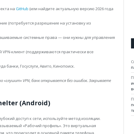
оекта на
GitHub
(или найдите актуальную версию 2026 года
ние (потребуется разрешение на установку из
рашиваемые системные права — они нужны для управления
 VPN-клиент (поддерживаются практически все
С
а банки, Госуслуги, Авито, Кинопоиск.
п
П
нно «глушит» VPN, банк открывается без ошибок. Закрываете
и
в
П
elter (Android)
п
т
лубокий доступ к сети, используйте метод изоляции.
называемый «Рабочий профиль». Это виртуальная
ом, что происходит в основной памяти телефона.