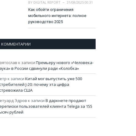
BY
DIGITAL REPORT
31/08/2025 00:31
Как обойти ограничения
мобильного интернета: полное
руководство 2025
КОММЕНТАРИИ
вятослав
к записи
Премьеру нового «Человека-
аука» в России сдвинули ради «Колобка»
етр
к записи
Китай мог выпустить уже 500
стребителей J-20: почему эта цифра
стревожила США
етуард Эдров
к записи
В даркнете продают
ереписки пользователей клиента Telega за 155
ысяч рублей