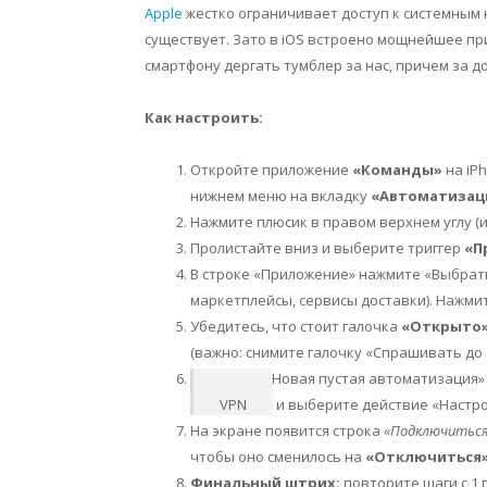
Apple
жестко ограничивает доступ к системным н
существует. Зато в iOS встроено мощнейшее пр
смартфону дергать тумблер за нас, причем за д
Как настроить:
Откройте приложение
«Команды»
на iP
нижнем меню на вкладку
«Автоматизац
Нажмите плюсик в правом верхнем углу (и
Пролистайте вниз и выберите триггер
«П
В строке «Приложение» нажмите «Выбрать
маркетплейсы, сервисы доставки). Нажмит
Убедитесь, что стоит галочка
«Открыто
(важно: снимите галочку «Спрашивать до 
Выберите «Новая пустая автоматизация» 
VPN
и выберите действие «Настро
На экране появится строка
«Подключиться 
чтобы оно сменилось на
«Отключиться
Финальный штрих:
повторите шаги с 1 