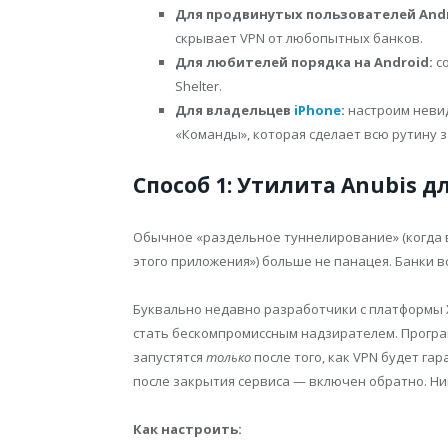
Для продвинутых пользователей Andr
скрывает VPN от любопытных банков.
Для любителей порядка на Android:
со
Shelter.
Для владельцев
iPhone
:
настроим неви
«Команды», которая сделает всю рутину з
Способ 1: Утилита Anubis д
Обычное «раздельное туннелирование» (когда в
этого приложения») больше не панацея. Банки 
Буквально недавно разработчики с платформы
стать бескомпромиссным надзирателем. Програ
запустятся
только
после того, как VPN будет га
после закрытия сервиса — включен обратно. Ни
Как настроить: