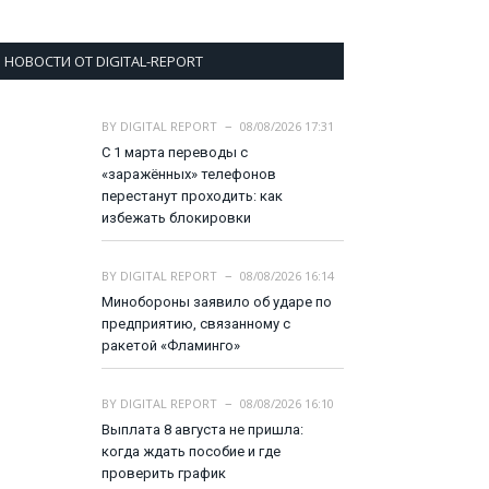
НОВОСТИ ОТ DIGITAL-REPORT
BY
DIGITAL REPORT
08/08/2026 17:31
С 1 марта переводы с
«заражённых» телефонов
перестанут проходить: как
избежать блокировки
BY
DIGITAL REPORT
08/08/2026 16:14
Минобороны заявило об ударе по
предприятию, связанному с
ракетой «Фламинго»
BY
DIGITAL REPORT
08/08/2026 16:10
Выплата 8 августа не пришла:
когда ждать пособие и где
проверить график