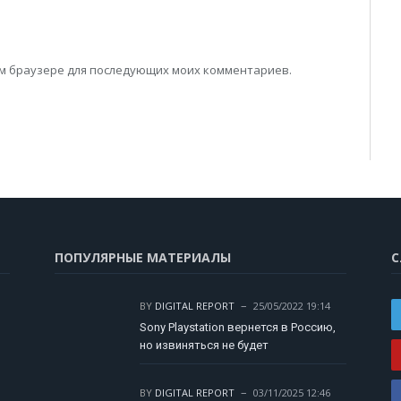
том браузере для последующих моих комментариев.
ПОПУЛЯРНЫЕ МАТЕРИАЛЫ
С
BY
DIGITAL REPORT
25/05/2022 19:14
Sony Playstation вернется в Россию,
но извиняться не будет
BY
DIGITAL REPORT
03/11/2025 12:46