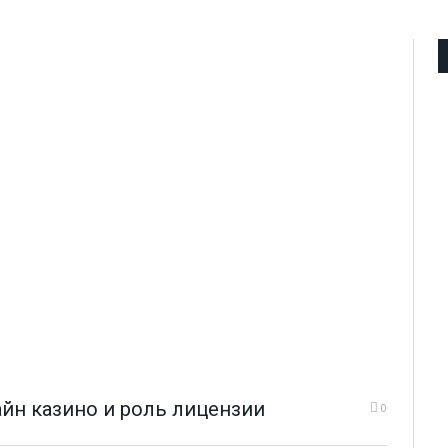
йн казино и роль лицензии
0