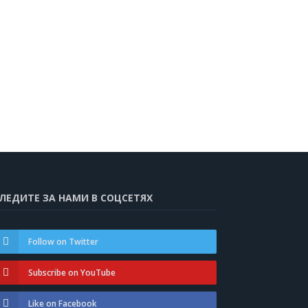
ЛЕДИТЕ ЗА НАМИ В СОЦСЕТЯХ
Follow on Twitter
Subscribe on YouTube
Like on Facebook