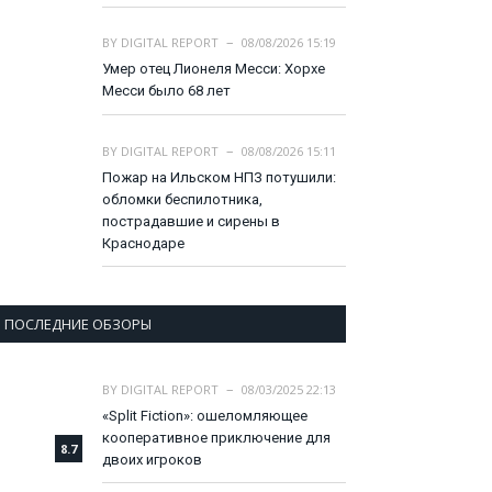
BY
DIGITAL REPORT
08/08/2026 15:19
Умер отец Лионеля Месси: Хорхе
Месси было 68 лет
BY
DIGITAL REPORT
08/08/2026 15:11
Пожар на Ильском НПЗ потушили:
обломки беспилотника,
пострадавшие и сирены в
Краснодаре
ПОСЛЕДНИЕ ОБЗОРЫ
BY
DIGITAL REPORT
08/03/2025 22:13
«Split Fiction»: ошеломляющее
кооперативное приключение для
8.7
двоих игроков