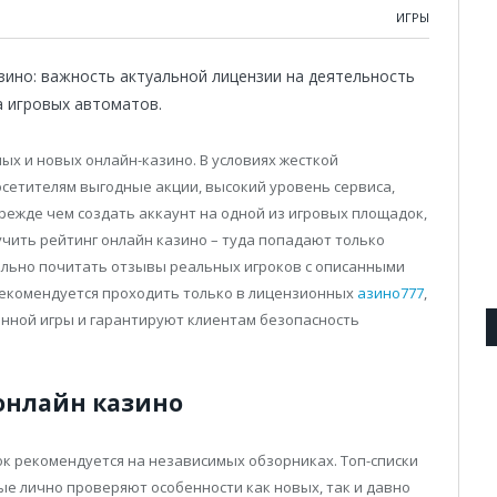
ИГРЫ
зино: важность актуальной лицензии на деятельность
а игровых автоматов.
ых и новых онлайн-казино. В условиях жесткой
сетителям выгодные акции, высокий уровень сервиса,
ежде чем создать аккаунт на одной из игровых площадок,
чить рейтинг онлайн казино – туда попадают только
льно почитать отзывы реальных игроков с описанными
рекомендуется проходить только в лицензионных
азино777
,
нной игры и гарантируют клиентам безопасность
онлайн казино
к рекомендуется на независимых обзорниках. Топ-списки
е лично проверяют особенности как новых, так и давно