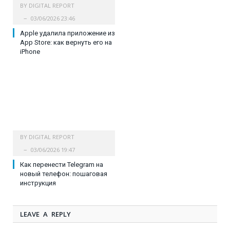
BY
DIGITAL REPORT
03/06/2026 23:46
Apple удалила приложение из
App Store: как вернуть его на
iPhone
BY
DIGITAL REPORT
03/06/2026 19:47
Как перенести Telegram на
новый телефон: пошаговая
инструкция
LEAVE A REPLY