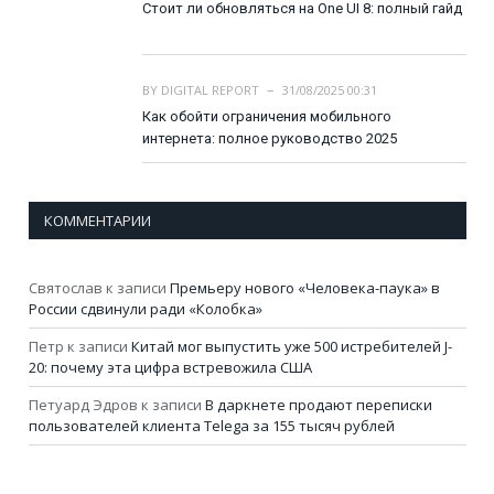
Стоит ли обновляться на One UI 8: полный гайд
BY
DIGITAL REPORT
31/08/2025 00:31
Как обойти ограничения мобильного
интернета: полное руководство 2025
КОММЕНТАРИИ
Святослав
к записи
Премьеру нового «Человека-паука» в
России сдвинули ради «Колобка»
Петр
к записи
Китай мог выпустить уже 500 истребителей J-
20: почему эта цифра встревожила США
Петуард Эдров
к записи
В даркнете продают переписки
пользователей клиента Telega за 155 тысяч рублей