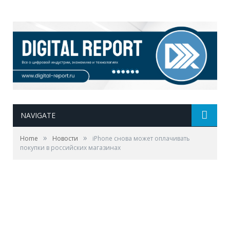
NAVIGATE
»
»
Home
Новости
iPhone снова может оплачивать
покупки в российских магазинах