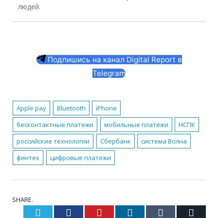
людей.
Подпишись на канал Digital Report в
Telegram
Apple pay
Bluetooth
iPhone
бесконтактные платежи
мобильные платежи
НСПК
российские технологии
Сбербанк
система Волна
финтех
цифровые платежи
SHARE.
Twitter
Facebook
Pinterest
LinkedIn
Tumblr
Email