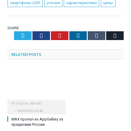
смартфоны 2025
утечки
характеристики
цены
SHARE.
Twitter
Facebook
Pinterest
LinkedIn
Tumblr
Email
RELATED
POSTS
BY
DIGITAL REPORT
09/06/2026 22:48
MAX пропал из AppGallery за
пределами России