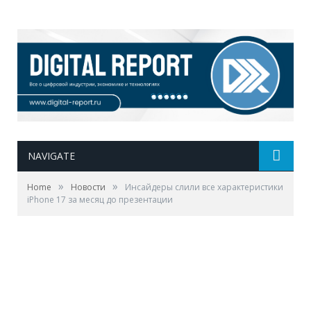
NAVIGATE
»
»
Home
Новости
Инсайдеры слили все характеристики
iPhone 17 за месяц до презентации