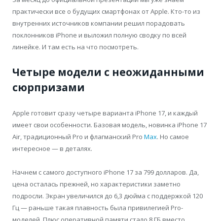
практически все о будущих смартфонах от Apple. Кто-то из
внутренних источников компании решил порадовать
поклонников iPhone и выложил полную сводку по всей
линейке. И там есть на что посмотреть.
Четыре модели с неожиданными
сюрпризами
Apple готовит сразу четыре варианта iPhone 17, и каждый
имеет свои особенности. Базовая модель, новинка iPhone 17
Air, традиционный Pro и флагманский Pro
Max
. Но самое
интересное — в деталях.
Начнем с самого доступного iPhone 17 за 799 долларов. Да,
цена осталась прежней, но характеристики заметно
подросли. Экран увеличился до 6,3 дюйма с поддержкой 120
Гц — раньше такая плавность была привилегией Pro-
моделей. Плюс оперативной памяти стало 8 ГБ вместо