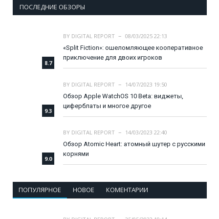
ПОСЛЕДНИЕ ОБЗОРЫ
BY
DIGITAL REPORT
08/03/2025 22:13
«Split Fiction»: ошеломляющее кооперативное
приключение для двоих игроков
8.7
BY
DIGITAL REPORT
14/07/2023 19:50
Обзор Apple WatchOS 10 Beta: виджеты,
циферблаты и многое другое
9.3
BY
DIGITAL REPORT
14/03/2023 22:40
Обзор Atomic Heart: атомный шутер с русскими
корнями
9.0
ПОПУЛЯРНОЕ
НОВОЕ
КОМЕНТАРИИ