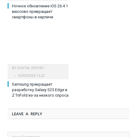
Ночное обновление iOS 26.4.1
массово превращает
смартфоны в кирпичи
BY
DIGITAL REPORT
02/03/2026 15:22
Samsung прекращает
разработку Galaxy S25 Edge и
Z TriFold из-за низкого спроса
LEAVE A REPLY