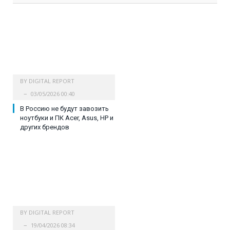
BY
DIGITAL REPORT
03/05/2026 00:40
В Россию не будут завозить
ноутбуки и ПК Acer, Asus, HP и
других брендов
BY
DIGITAL REPORT
19/04/2026 08:34