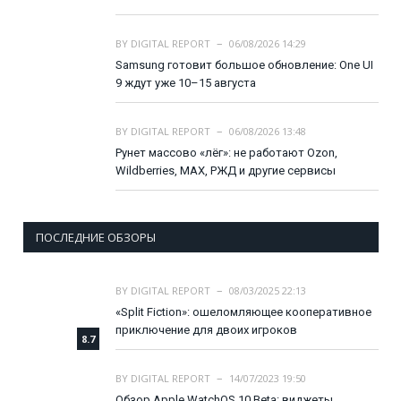
BY
DIGITAL REPORT
06/08/2026 14:29
Samsung готовит большое обновление: One UI
9 ждут уже 10–15 августа
BY
DIGITAL REPORT
06/08/2026 13:48
Рунет массово «лёг»: не работают Ozon,
Wildberries, MAX, РЖД и другие сервисы
ПОСЛЕДНИЕ ОБЗОРЫ
BY
DIGITAL REPORT
08/03/2025 22:13
«Split Fiction»: ошеломляющее кооперативное
приключение для двоих игроков
8.7
BY
DIGITAL REPORT
14/07/2023 19:50
Обзор Apple WatchOS 10 Beta: виджеты,