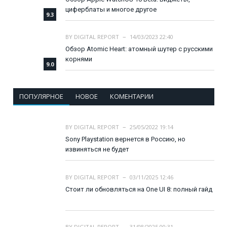
циферблаты и многое другое
9.3
BY
DIGITAL REPORT
14/03/2023 22:40
Обзор Atomic Heart: атомный шутер с русскими
корнями
9.0
ПОПУЛЯРНОЕ
НОВОЕ
КОМЕНТАРИИ
BY
DIGITAL REPORT
25/05/2022 19:14
Sony Playstation вернется в Россию, но
извиняться не будет
BY
DIGITAL REPORT
03/11/2025 12:46
Стоит ли обновляться на One UI 8: полный гайд
BY
DIGITAL REPORT
31/08/2025 00:31