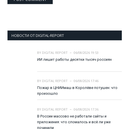
НОВОСТИ ОТ DIGITAL-REPORT
BY
DIGITAL REPORT
06/08/2026 19:53
ИИ лишит работы десятки тысяч россиян
BY
DIGITAL REPORT
06/08/2026 17:46
Пожар в ЦНИИмаш в Королёве потушен: что
произошло
BY
DIGITAL REPORT
06/08/2026 17:36
В России массово не работали сайты и
приложения: что сломалось и всё ли уже
починили