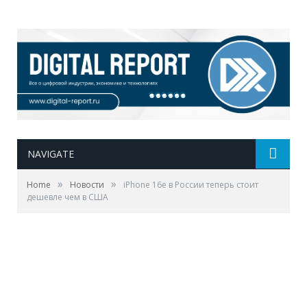
NAVIGATE
»
»
Home
Новости
iPhone 16e в России теперь стоит
дешевле чем в США