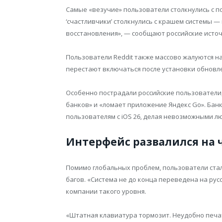
Самые «везучие» пользователи столкнулись с п
‘счастливчики’ столкнулись с крашем системы —
восстановления», — сообщают российские источ
Пользователи Reddit также массово жалуются н
перестают включаться после установки обновле
Особенно пострадали российские пользователи,
банков» и «ломает приложение Яндекс Go». Бан
пользователям с iOS 26, делая невозможными 
Интерфейс развалился на 
Помимо глобальных проблем, пользователи ста
багов. «Система не до конца переведена на русс
компании такого уровня.
«Штатная клавиатура тормозит. Неудобно печат