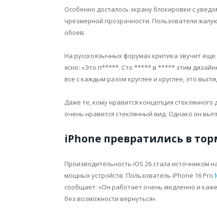
Особенно досталось экрану блокировки с уведо
чрезмерной прозрачности. Пользователи жалуют
обоев.
На русскоязычных форумах критика звучит еще
ясно: «Это п*****. Сто ***** в ***** этим диза
все с каждым разом круглее и круглее, это выгл
Даже те, кому нравится концепция стеклянного
очень нравится стеклянный вид. Однако он выг
iPhone превратились в то
Производительность iOS 26 стала источником н
мощных устройств. Пользователь iPhone 16 Pro
сообщает: «Он работает очень медленно и кажет
без возможности вернуться».