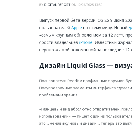
BY
DIGITAL REPORT
ON
10/06/2025 13:30
Выпуск первой бета-версии iOS 26 9 июня 2
пользователей
Apple
по всему миру. Новый
д
«самым крупным обновлением за 12 лет», пр
ярости владельцев
iPhone
. Известный журна
версию «самой поломанной за последние 12 л
Дизайн Liquid Glass — виз
Пользователи Reddit и профильных форумов бук
Полупрозрачные элементы интерфейса сделали 
проблемами зрения.
«Глянцевый вид абсолютно отвратителен, прил
использовании», — пишет один из пользователей
это… ненавижу новый дизайн… теперь это выгля