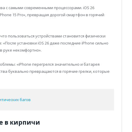
ва с самыми современными процессорами. iOS 26
Phone 15 Pro», превращая дорогой смартфон в горячий
 что пользоваться устройствами становится физически
 «После установки iOS 26 даже последние iPhone сильно
 в руке некомфортно».
облемы: «iPhone перегрелся значительно и батарея
ства буквально превращаются в горячие грелки, которые
ритических багов
e в кирпичи