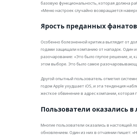
базовую функциональность, которая должна раб
«Меню настроек случайно возвращается наверх
Ярость преданных фанатов
Особенно болезненной критика выглядит от до
годами защищали компанию от нападок. Один и
разочарование: «Это было глупое решение, и, ка
этом выборе. Это было самое разочаровывающе
Другой опытный пользователь отметил системн
годом Apple ухудшает iOS, и эта тенденция наблю
жесткое обвинение в адрес компании, которая 
Пользователи оказались в
Многие пользователи оказались в настоящей ло
обновлением. Один из них в отчаянии пишет: «Н