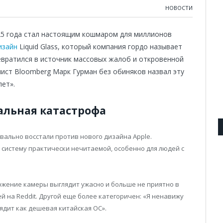
НОВОСТИ
025 года стал настоящим кошмаром для миллионов
изайн
Liquid Glass, который компания гордо называет
евратился в источник массовых жалоб и откровенной
лист Bloomberg Марк Гурман без обиняков назвал эту
ет».
уальная катастрофа
вально восстали против нового дизайна Apple.
систему практически нечитаемой, особенно для людей с
ожение камеры выглядит ужасно и больше не приятно в
 на Reddit. Другой еще более категоричен: «Я ненавижу
дит как дешевая китайская ОС».