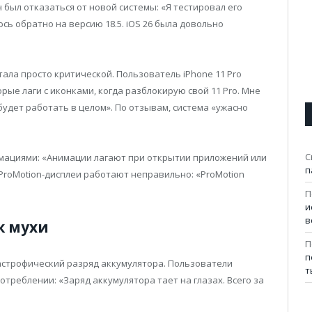
был отказаться от новой системы: «Я тестировал его
ь обратно на версию 18.5. iOS 26 была довольно
тала просто критической. Пользователь iPhone 11 Pro
ые лаги с иконками, когда разблокирую свой 11 Pro. Мне
будет работать в целом». По отзывам, система «ужасно
С
мациями: «Анимации лагают при открытии приложений или
п
ProMotion-дисплеи работают неправильно: «ProMotion
П
и
в
к мухи
П
п
астрофический разряд аккумулятора. Пользователи
т
реблении: «Заряд аккумулятора тает на глазах. Всего за