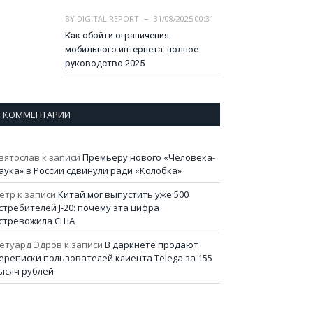
BY
DIGITAL REPORT
31/08/2025 00:31
Как обойти ограничения
мобильного интернета: полное
руководство 2025
КОММЕНТАРИИ
вятослав
к записи
Премьеру нового «Человека-
аука» в России сдвинули ради «Колобка»
етр
к записи
Китай мог выпустить уже 500
стребителей J-20: почему эта цифра
стревожила США
етуард Эдров
к записи
В даркнете продают
ереписки пользователей клиента Telega за 155
ысяч рублей