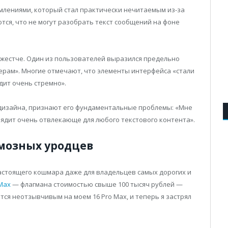
млениями, который стал практически нечитаемым из-за
ся, что не могут разобрать текст сообщений на фоне
 жестче. Один из пользователей выразился предельно
йнерам». Многие отмечают, что элементы интерфейса «стали
ядит очень стремно».
 дизайна, признают его фундаментальные проблемы: «Мне
лядит очень отвлекающе для любого текстового контента».
рмозных уродцев
астоящего кошмара даже для владельцев самых дорогих и
Max
— флагмана стоимостью свыше 100 тысяч рублей —
ся неотзывчивым на моем 16 Pro Max, и теперь я застрял