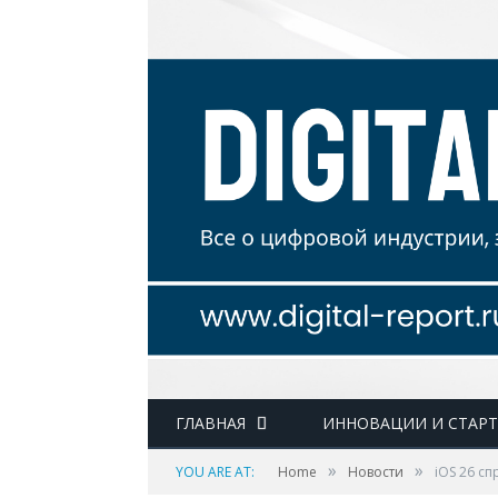
ГЛАВНАЯ
ИННОВАЦИИ И СТАР
»
»
YOU ARE AT:
Home
Новости
iOS 26 с