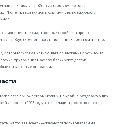
олным выходом устройств из строя. «Некоторые
 их iPhone превратились в кирпичи без возможности
ники.
а «окирпиченные смартфоны». Устройства просто
ния, требуя сложного восстановления через компьютер.
 у которых система «отключает приложения российских
ковские приложения массово блокируют доступ
любые финансовые операции.
части
лкиваются с множеством мелких, но крайне раздражающих
кий язык» — в 2025 году это выглядит просто позорно для
ать, часто зависает» — жалуются пользователи на