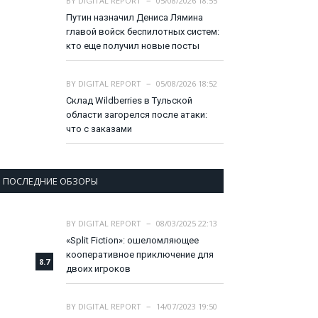
BY
DIGITAL REPORT
05/08/2026 18:55
Путин назначил Дениса Лямина
главой войск беспилотных систем:
кто еще получил новые посты
BY
DIGITAL REPORT
05/08/2026 18:52
Склад Wildberries в Тульской
области загорелся после атаки:
что с заказами
ПОСЛЕДНИЕ ОБЗОРЫ
BY
DIGITAL REPORT
08/03/2025 22:13
«Split Fiction»: ошеломляющее
кооперативное приключение для
8.7
двоих игроков
BY
DIGITAL REPORT
14/07/2023 19:50