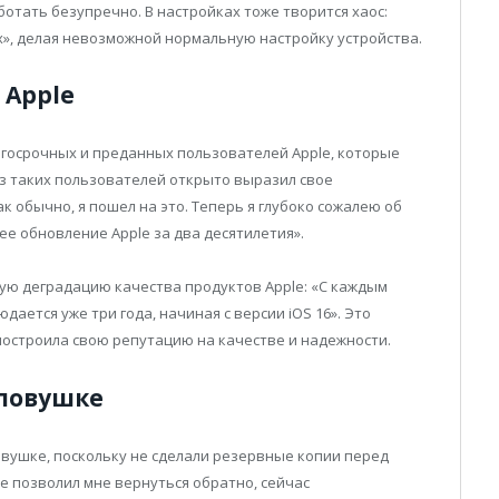
отать безупречно. В настройках тоже творится хаос:
», делая невозможной нормальную настройку устройства.
 Apple
лгосрочных и преданных пользователей Apple, которые
з таких пользователей открыто выразил свое
к обычно, я пошел на это. Теперь я глубоко сожалею об
е обновление Apple за два десятилетия».
ую деградацию качества продуктов Apple: «С каждым
дается уже три года, начиная с версии iOS 16». Это
построила свою репутацию на качестве и надежности.
 ловушке
вушке, поскольку не сделали резервные копии перед
е позволил мне вернуться обратно, сейчас