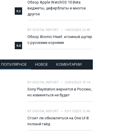
Обзор Apple WatchOS 10 Beta:
виджеты, циферблаты и многое
9.3
другое
BY
DIGITAL REPORT
14/03/2023 22:40
Обзор Atomic Heart: атомный шутер
с русскими корнями
9.0
ПОПУЛЯРНОЕ
НОВОЕ
КОМЕНТАРИИ
BY
DIGITAL REPORT
25/05/2022 19:14
Sony Playstation вернется в Россию,
но извиняться не будет
BY
DIGITAL REPORT
03/11/2025 12:46
Стоит ли обновляться на One UI 8:
полный гайд