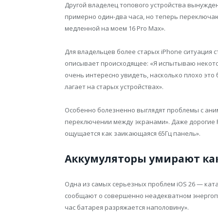
Другой владелец топового устройства вынужден 
примерно один-два часа, но теперь переключаюс
медленной на моем 16 Pro Max».
Для владельцев более старых iPhone ситуация с
описывает происходящее: «Я испытываю некотор
очень интересно увидеть, насколько плохо это 
лагает на старых устройствах».
Особенно болезненно выглядят проблемы с ани
переключении между экранами». Даже дорогие 
ощущается как заикающаяся 65Гц панель».
Аккумуляторы умирают ка
Одна из самых серьезных проблем iOS 26 — кат
сообщают о совершенно неадекватном энергопот
час батарея разряжается наполовину».