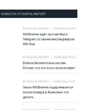
НОВОСТИ ОТ DIGITAL-REPORT
BY
DIGITAL REPORT
05/08/2026 23:55
Wildberries идёт против Max и
Telegram со своим мессенджером
WB Chat
BY
DIGITAL REPORT
05/08/2026 19:26
Войска беспилотных систем
России: что это и кто их возглавит
BY
DIGITAL REPORT
05/08/2026 19:22
Заказ Wildberries задерживается
после пожара в Алексине: что
делать