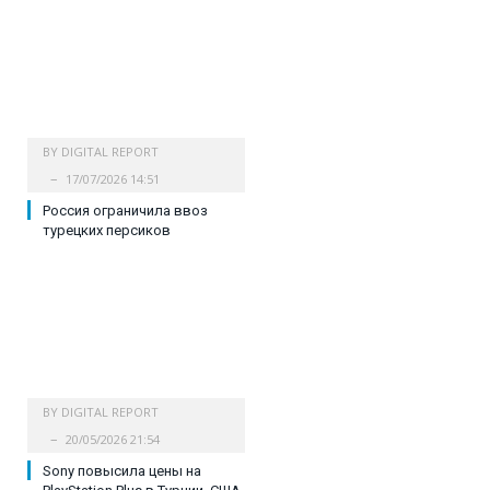
BY
DIGITAL REPORT
17/07/2026 14:51
Россия ограничила ввоз
турецких персиков
BY
DIGITAL REPORT
20/05/2026 21:54
Sony повысила цены на