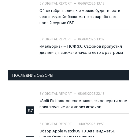
BY
DIGITAL REPORT
06/08/2026 13:18
С 1 октября наличные можно будет внести
через «чужой» банкомат: как заработает
новый сервис СБП
BY
DIGITAL REPORT
06/08/2026 13:02
«Мальорка» — ПСЖ 3:0: Сафонов пропустил
два мяча, парижане начали лето с разгрома
ПОСЛЕДНИЕ ОБЗОРЫ
BY
DIGITAL REPORT
08/03/2025 22:13
«Split Fiction»: ошеломляющее кооперативное
приключение для двоих игроков
8.7
BY
DIGITAL REPORT
14/07/2023 19:50
Обзор Apple WatchOS 10 Beta: виджеты,