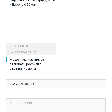
PlayStation Plus в Турции, США
и Европе с 20 мая
BY
DIGITAL REPORT
27/04/2026 11:57
Мошенники научились
втягивать россиян в
отмывание денег
LEAVE A REPLY