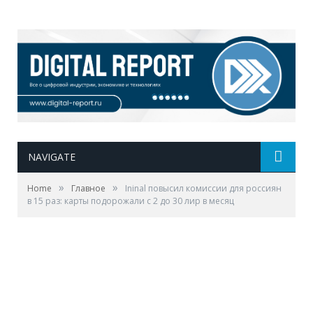
NAVIGATE
»
»
Home
Главное
Ininal повысил комиссии для россиян
в 15 раз: карты подорожали с 2 до 30 лир в месяц