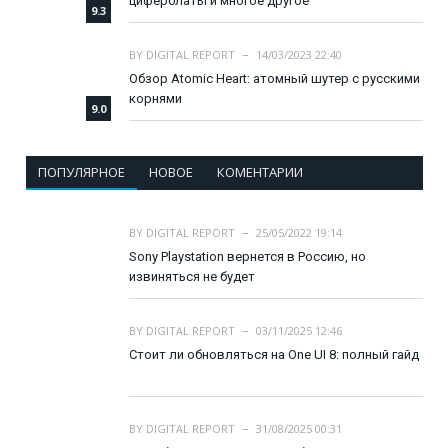
циферблаты и многое другое
9.3
BY
DIGITAL REPORT
14/03/2023 22:40
Обзор Atomic Heart: атомный шутер с русскими
корнями
9.0
ПОПУЛЯРНОЕ
НОВОЕ
КОМЕНТАРИИ
BY
DIGITAL REPORT
25/05/2022 19:14
Sony Playstation вернется в Россию, но
извиняться не будет
BY
DIGITAL REPORT
03/11/2025 12:46
Стоит ли обновляться на One UI 8: полный гайд
BY
DIGITAL REPORT
31/08/2025 00:31