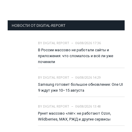
НОВОСТИ ОТ DIGITAL-REPORT
BY
DIGITAL REPORT
06/08/2026 17:36
В России массово не работали сайты и
приложения: что сломалось и всё ли уже
починили
BY
DIGITAL REPORT
06/08/2026 14:29
Samsung готовит большое обновление: One UI
9 ждут уже 10–15 августа
BY
DIGITAL REPORT
06/08/2026 13:48
Рунет массово «лёг»: не работают Ozon,
Wildberries, MAX, РЖД и другие сервисы