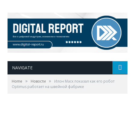
NAVIGATE
»
»
Home
Новости
Илон Маск показал как его робот
Optimus работает на швейной фабрике