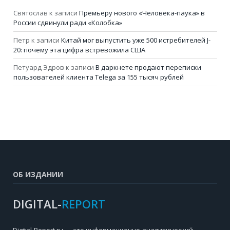
Святослав
к записи
Премьеру нового «Человека-паука» в
России сдвинули ради «Колобка»
Петр
к записи
Китай мог выпустить уже 500 истребителей J-
20: почему эта цифра встревожила США
Петуард Эдров
к записи
В даркнете продают переписки
пользователей клиента Telega за 155 тысяч рублей
ОБ ИЗДАНИИ
DIGITAL-
REPORT
Digital-Report.ru — это информационно-аналитический