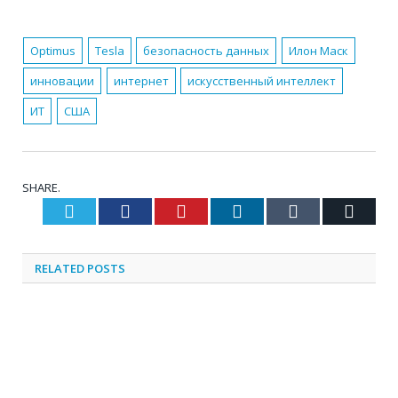
Optimus
Tesla
безопасность данных
Илон Маск
инновации
интернет
искусственный интеллект
ИТ
США
SHARE.
Twitter
Facebook
Pinterest
LinkedIn
Tumblr
Email
RELATED
POSTS