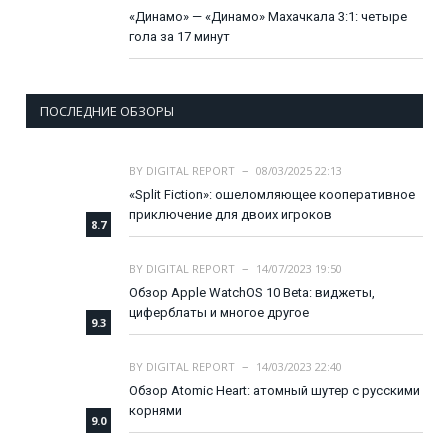
«Динамо» — «Динамо» Махачкала 3:1: четыре
гола за 17 минут
ПОСЛЕДНИЕ ОБЗОРЫ
BY
DIGITAL REPORT
08/03/2025 22:13
«Split Fiction»: ошеломляющее кооперативное
приключение для двоих игроков
8.7
BY
DIGITAL REPORT
14/07/2023 19:50
Обзор Apple WatchOS 10 Beta: виджеты,
циферблаты и многое другое
9.3
BY
DIGITAL REPORT
14/03/2023 22:40
Обзор Atomic Heart: атомный шутер с русскими
корнями
9.0