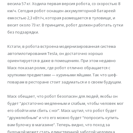
весила 57 кг. Ходила первая версия робота, со скоростью 8
км/ч. Сегодня робот оснащен аккумуляторной батареей
емкостью 2,3 кВт/ч, которая размещается в туловище, и
весит около 73 кг. В принципе, робот должен работать сутки
без подзарядки.
Кстати, в робота встроена модернизированная система
автопилотирования Tesla, он достаточно хорошо
ориентируется в даже в помещениях. При этом недавно
Маск показал ролик, где робот отлично обращается с
хрупкими предметами — куриными яйцами. Так что шеф-
поварам в ресторане стоит задуматься и о своем будущем.
Маск обещает, что робот безопасен для людей, якобы он
будет “достаточно медленным и слабым, чтобы человек мог
его обойти или сбить с ног”. Маск шутил, что робот будет
“дружелюбным” и что его можно будет “попросить купить
вам булочку в магазине”. Теперь видно, что поход за
булочкой может стать единственной заботой человека