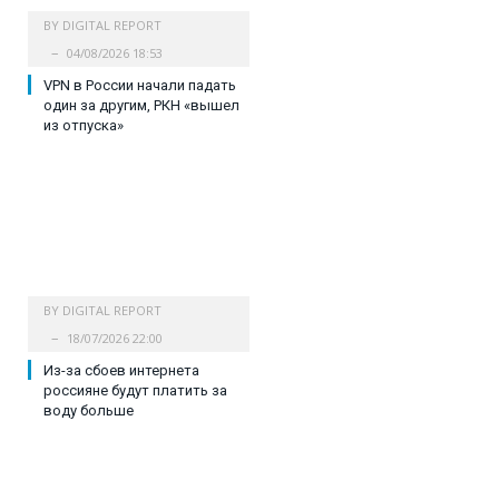
BY
DIGITAL REPORT
04/08/2026 18:53
VPN в России начали падать
один за другим, РКН «вышел
из отпуска»
BY
DIGITAL REPORT
18/07/2026 22:00
Из-за сбоев интернета
россияне будут платить за
воду больше