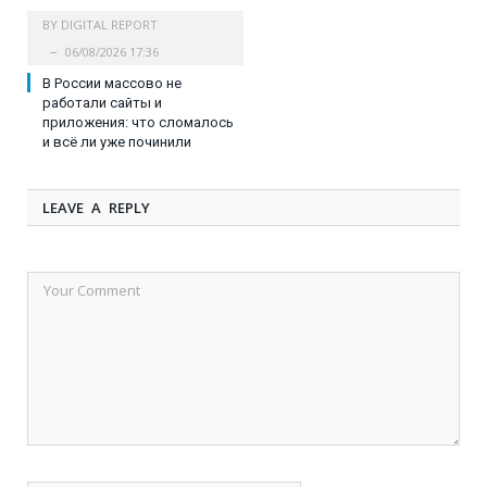
BY
DIGITAL REPORT
06/08/2026 17:36
В России массово не
работали сайты и
приложения: что сломалось
и всё ли уже починили
LEAVE A REPLY