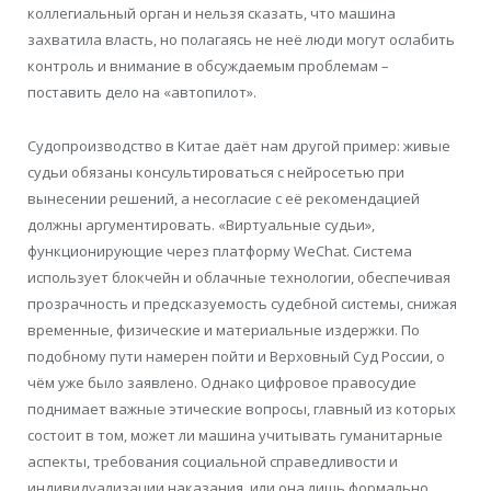
коллегиальный орган и нельзя сказать, что машина
захватила власть, но полагаясь не неё люди могут ослабить
контроль и внимание в обсуждаемым проблемам –
поставить дело на «автопилот».
Судопроизводство в Китае даёт нам другой пример: живые
судьи обязаны консультироваться с нейросетью при
вынесении решений, а несогласие с её рекомендацией
должны аргументировать. «Виртуальные судьи»,
функционирующие через платформу WeChat. Система
использует блокчейн и облачные технологии, обеспечивая
прозрачность и предсказуемость судебной системы, снижая
временные, физические и материальные издержки. По
подобному пути намерен пойти и Верховный Суд России, о
чём уже было заявлено. Однако цифровое правосудие
поднимает важные этические вопросы, главный из которых
состоит в том, может ли машина учитывать гуманитарные
аспекты, требования социальной справедливости и
индивидуализации наказания, или она лишь формально