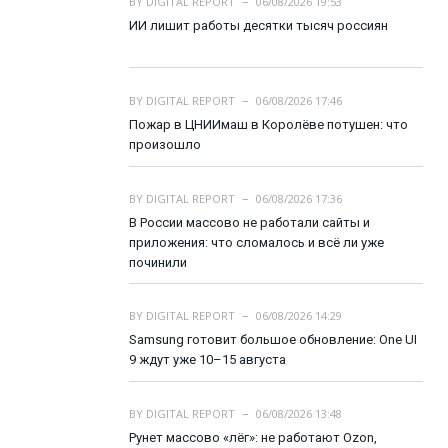
BY
DIGITAL REPORT
06/08/2026 19:53
ИИ лишит работы десятки тысяч россиян
BY
DIGITAL REPORT
06/08/2026 17:46
Пожар в ЦНИИмаш в Королёве потушен: что
произошло
BY
DIGITAL REPORT
06/08/2026 17:36
В России массово не работали сайты и
приложения: что сломалось и всё ли уже
починили
BY
DIGITAL REPORT
06/08/2026 14:29
Samsung готовит большое обновление: One UI
9 ждут уже 10–15 августа
BY
DIGITAL REPORT
06/08/2026 13:48
Рунет массово «лёг»: не работают Ozon,