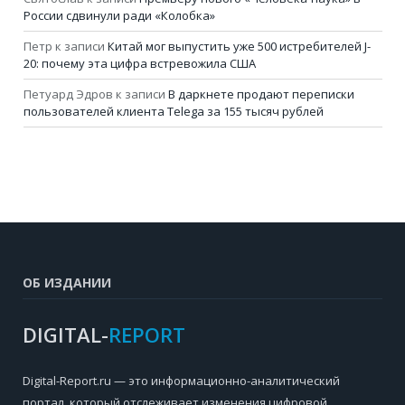
России сдвинули ради «Колобка»
Петр
к записи
Китай мог выпустить уже 500 истребителей J-
20: почему эта цифра встревожила США
Петуард Эдров
к записи
В даркнете продают переписки
пользователей клиента Telega за 155 тысяч рублей
ОБ ИЗДАНИИ
DIGITAL-
REPORT
Digital-Report.ru — это информационно-аналитический
портал, который отслеживает изменения цифровой