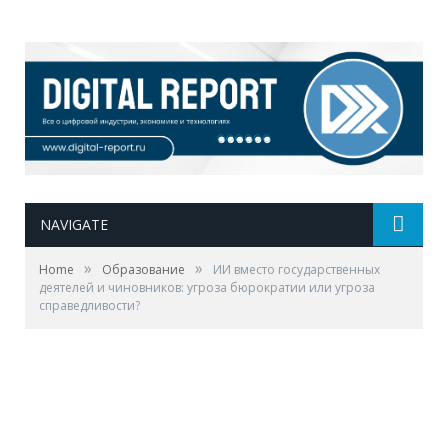
NAVIGATE
»
»
Home
Образование
ИИ вместо государственных
деятелей и чиновников: угроза бюрократии или угроза
справедливости?