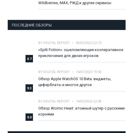
Wildberries, MAX, РЖД и другие сервисы
ПОСЛЕДНИЕ ОБЗОРЫ
BY
DIGITAL REPORT
08/03/2025 22:13
«Split Fiction»: ошеломляющее кооперативное
приключение для двоих игроков
8.7
BY
DIGITAL REPORT
14/07/2023 19:50
Обзор Apple WatchOS 10 Beta: виджеты,
циферблаты и многое другое
9.3
BY
DIGITAL REPORT
14/03/2023 22:40
Обзор Atomic Heart: атомный шутер с русскими
корнями
9.0