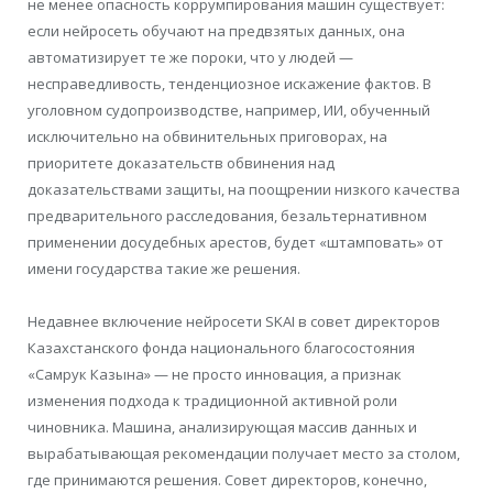
не менее опасность коррумпирования машин существует:
если нейросеть обучают на предвзятых данных, она
автоматизирует те же пороки, что у людей —
несправедливость, тенденциозное искажение фактов. В
уголовном судопроизводстве, например, ИИ, обученный
исключительно на обвинительных приговорах, на
приоритете доказательств обвинения над
доказательствами защиты, на поощрении низкого качества
предварительного расследования, безальтернативном
применении досудебных арестов, будет «штамповать» от
имени государства такие же решения.
Недавнее включение нейросети SKAI в совет директоров
Казахстанского фонда национального благосостояния
«Самрук Казына» — не просто инновация, а признак
изменения подхода к традиционной активной роли
чиновника. Машина, анализирующая массив данных и
вырабатывающая рекомендации получает место за столом,
где принимаются решения. Совет директоров, конечно,