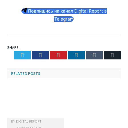
Подпишись на канал Digital Report в
Telegram
SHARE.
Twitter
Facebook
Pinterest
LinkedIn
Tumblr
Email
RELATED
POSTS
BY
DIGITAL REPORT