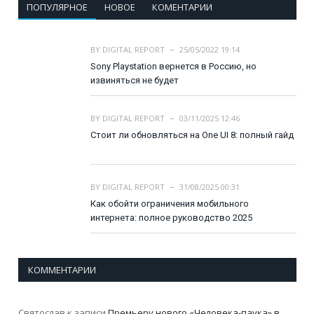
ПОПУЛЯРНОЕ
НОВОЕ
КОМЕНТАРИИ
BY
DIGITAL REPORT
25/05/2022 19:14
Sony Playstation вернется в Россию, но
извиняться не будет
BY
DIGITAL REPORT
03/11/2025 12:46
Стоит ли обновляться на One UI 8: полный гайд
BY
DIGITAL REPORT
31/08/2025 00:31
Как обойти ограничения мобильного
интернета: полное руководство 2025
КОММЕНТАРИИ
Святослав
к записи
Премьеру нового «Человека-паука» в