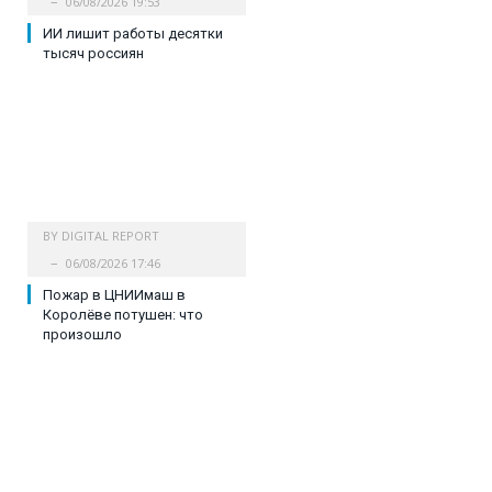
06/08/2026 19:53
ИИ лишит работы десятки
тысяч россиян
BY
DIGITAL REPORT
06/08/2026 17:46
Пожар в ЦНИИмаш в
Королёве потушен: что
произошло