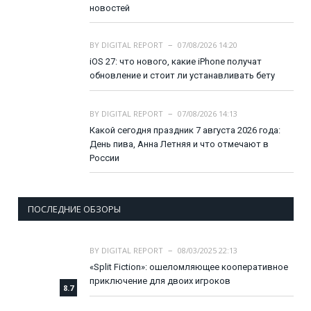
новостей
BY
DIGITAL REPORT
07/08/2026 14:20
iOS 27: что нового, какие iPhone получат
обновление и стоит ли устанавливать бету
BY
DIGITAL REPORT
07/08/2026 14:13
Какой сегодня праздник 7 августа 2026 года:
День пива, Анна Летняя и что отмечают в
России
ПОСЛЕДНИЕ ОБЗОРЫ
BY
DIGITAL REPORT
08/03/2025 22:13
«Split Fiction»: ошеломляющее кооперативное
приключение для двоих игроков
8.7