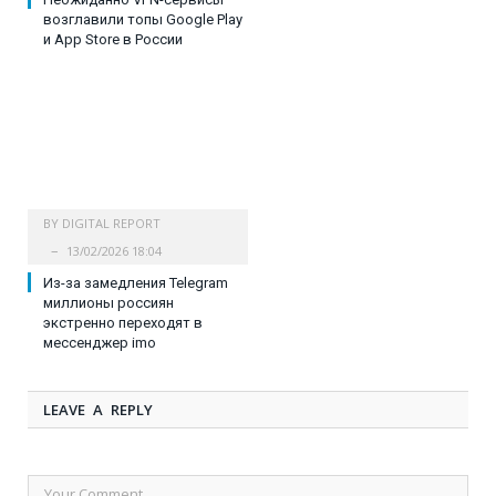
возглавили топы Google Play
и App Store в России
BY
DIGITAL REPORT
13/02/2026 18:04
Из-за замедления Telegram
миллионы россиян
экстренно переходят в
мессенджер imo
LEAVE A REPLY