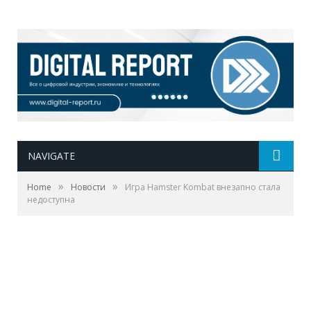
NAVIGATE
»
»
Home
Новости
Игра Hamster Kombat внезапно стала
недоступна