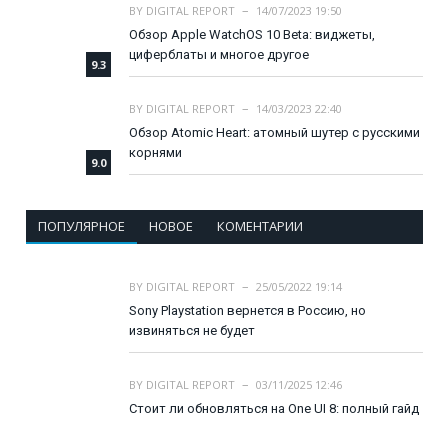
BY
DIGITAL REPORT
14/07/2023 19:50
Обзор Apple WatchOS 10 Beta: виджеты,
циферблаты и многое другое
9.3
BY
DIGITAL REPORT
14/03/2023 22:40
Обзор Atomic Heart: атомный шутер с русскими
корнями
9.0
ПОПУЛЯРНОЕ
НОВОЕ
КОМЕНТАРИИ
BY
DIGITAL REPORT
25/05/2022 19:14
Sony Playstation вернется в Россию, но
извиняться не будет
BY
DIGITAL REPORT
03/11/2025 12:46
Стоит ли обновляться на One UI 8: полный гайд