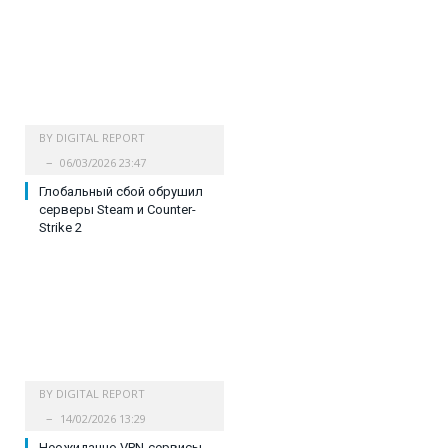
BY
DIGITAL REPORT
06/03/2026 23:47
Глобальный сбой обрушил
серверы Steam и Counter-
Strike 2
BY
DIGITAL REPORT
14/02/2026 13:29
Неожиданно VPN-сервисы