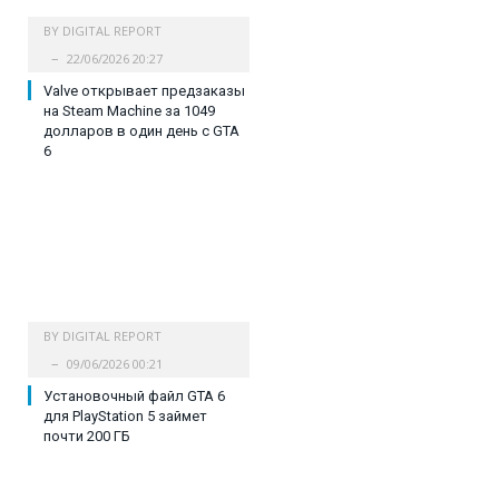
BY
DIGITAL REPORT
22/06/2026 20:27
Valve открывает предзаказы
на Steam Machine за 1049
долларов в один день с GTA
6
BY
DIGITAL REPORT
09/06/2026 00:21
Установочный файл GTA 6
для PlayStation 5 займет
почти 200 ГБ