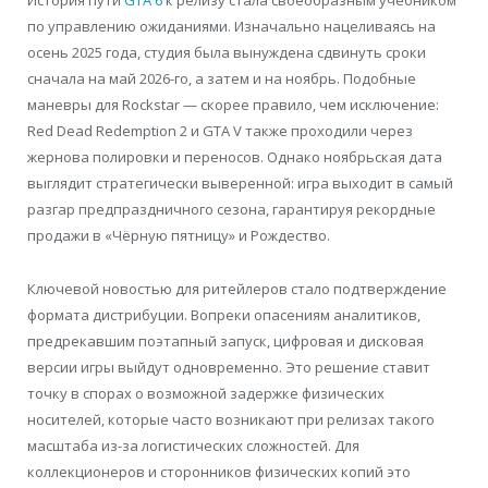
История пути
GTA 6
к релизу стала своеобразным учебником
по управлению ожиданиями. Изначально нацеливаясь на
осень 2025 года, студия была вынуждена сдвинуть сроки
сначала на май 2026-го, а затем и на ноябрь. Подобные
маневры для Rockstar — скорее правило, чем исключение:
Red Dead Redemption 2 и GTA V также проходили через
жернова полировки и переносов. Однако ноябрьская дата
выглядит стратегически выверенной: игра выходит в самый
разгар предпраздничного сезона, гарантируя рекордные
продажи в «Чёрную пятницу» и Рождество.
Ключевой новостью для ритейлеров стало подтверждение
формата дистрибуции. Вопреки опасениям аналитиков,
предрекавшим поэтапный запуск, цифровая и дисковая
версии игры выйдут одновременно. Это решение ставит
точку в спорах о возможной задержке физических
носителей, которые часто возникают при релизах такого
масштаба из-за логистических сложностей. Для
коллекционеров и сторонников физических копий это