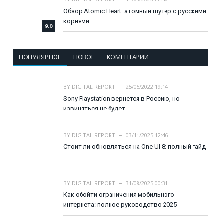
Обзор Atomic Heart: атомный шутер с русскими
корнями
9.0
ПОПУЛЯРНОЕ
НОВОЕ
КОМЕНТАРИИ
BY
DIGITAL REPORT
25/05/2022 19:14
Sony Playstation вернется в Россию, но
извиняться не будет
BY
DIGITAL REPORT
03/11/2025 12:46
Стоит ли обновляться на One UI 8: полный гайд
BY
DIGITAL REPORT
31/08/2025 00:31
Как обойти ограничения мобильного
интернета: полное руководство 2025