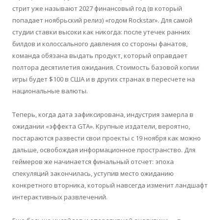
стрит уже называют 2027 финансовый год (в который
попадает ноябрьский релиз) «годом Rockstar». Для самой
студии ставки высоки как никогда: после утечек ранних
билдов и колоссального давления со стороны фанатов,
команда обязана выдать продукт, который оправдает
полтора десятилетия ожидания. Стоимость базовой копии
игры будет $100 в США и в других странах в пересчете на
национальные валюты.
Теперь, когда дата зафиксирована, индустрия замерла в
ожидании «эффекта GTA». Крупные издатели, вероятно,
постараются развести свои проекты с 19 ноября как можно
дальше, освобождая информационное пространство. Для
геймеров же начинается финальный отсчет: эпоха
спекуляций закончилась, уступив место ожиданию
конкретного вторника, который навсегда изменит ландшафт
интерактивных развлечений.