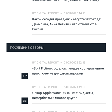
BY
DIGITAL REPORT
07/08/2026 14:13
Какой сегодня праздник 7 августа 2026 года:
День пива, Анна Летняя и что отмечают в
России
ПОСЛЕДНИЕ ОБЗОРЫ
BY
DIGITAL REPORT
08/03/2025 22:13
«Split Fiction»: ошеломляющее кооперативное
приключение для двоих игроков
8.7
BY
DIGITAL REPORT
14/07/2023 19:50
Обзор Apple WatchOS 10 Beta: виджеты,
циферблаты и многое другое
9.3
BY
DIGITAL REPORT
14/03/2023 22:40