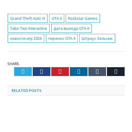
Grand Theft Auto VI
GTA 6
Rockstar Games
Take-Two Interactive
дата выхода GTA 6
новости игр 2026
перенос GTA 6
Штраус Зельник
SHARE.
Twitter
Facebook
Pinterest
LinkedIn
Tumblr
Email
RELATED
POSTS