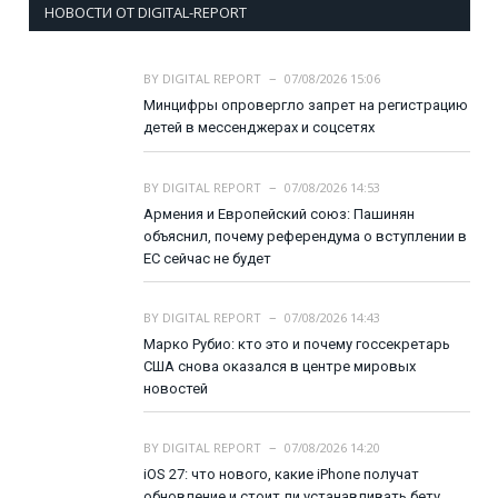
НОВОСТИ ОТ DIGITAL-REPORT
BY
DIGITAL REPORT
07/08/2026 15:06
Минцифры опровергло запрет на регистрацию
детей в мессенджерах и соцсетях
BY
DIGITAL REPORT
07/08/2026 14:53
Армения и Европейский союз: Пашинян
объяснил, почему референдума о вступлении в
ЕС сейчас не будет
BY
DIGITAL REPORT
07/08/2026 14:43
Марко Рубио: кто это и почему госсекретарь
США снова оказался в центре мировых
новостей
BY
DIGITAL REPORT
07/08/2026 14:20
iOS 27: что нового, какие iPhone получат
обновление и стоит ли устанавливать бету