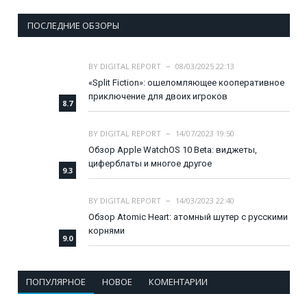
ПОСЛЕДНИЕ ОБЗОРЫ
BY
DIGITAL REPORT
08/03/2025 22:13
«Split Fiction»: ошеломляющее кооперативное
приключение для двоих игроков
8.7
BY
DIGITAL REPORT
14/07/2023 19:50
Обзор Apple WatchOS 10 Beta: виджеты,
циферблаты и многое другое
9.3
BY
DIGITAL REPORT
14/03/2023 22:40
Обзор Atomic Heart: атомный шутер с русскими
корнями
9.0
ПОПУЛЯРНОЕ
НОВОЕ
КОМЕНТАРИИ