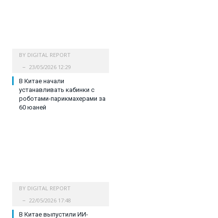
BY
DIGITAL REPORT
23/05/2026 12:29
В Китае начали
устанавливать кабинки с
роботами-парикмахерами за
60 юаней
BY
DIGITAL REPORT
22/05/2026 17:48
В Китае выпустили ИИ-