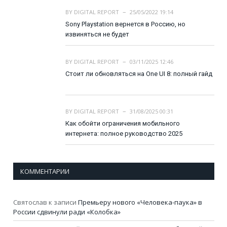
BY
DIGITAL REPORT
25/05/2022 19:14
Sony Playstation вернется в Россию, но
извиняться не будет
BY
DIGITAL REPORT
03/11/2025 12:46
Стоит ли обновляться на One UI 8: полный гайд
BY
DIGITAL REPORT
31/08/2025 00:31
Как обойти ограничения мобильного
интернета: полное руководство 2025
КОММЕНТАРИИ
Святослав
к записи
Премьеру нового «Человека-паука» в
России сдвинули ради «Колобка»