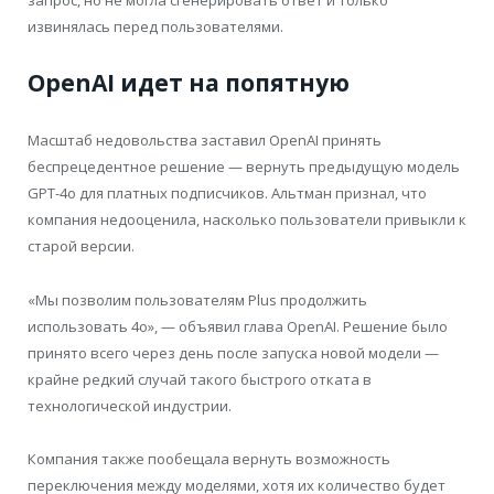
запрос, но не могла сгенерировать ответ и только
извинялась перед пользователями.
OpenAI идет на попятную
Масштаб недовольства заставил OpenAI принять
беспрецедентное решение — вернуть предыдущую модель
GPT-4o для платных подписчиков. Альтман признал, что
компания недооценила, насколько пользователи привыкли к
старой версии.
«Мы позволим пользователям Plus продолжить
использовать 4o», — объявил глава OpenAI. Решение было
принято всего через день после запуска новой модели —
крайне редкий случай такого быстрого отката в
технологической индустрии.
Компания также пообещала вернуть возможность
переключения между моделями, хотя их количество будет