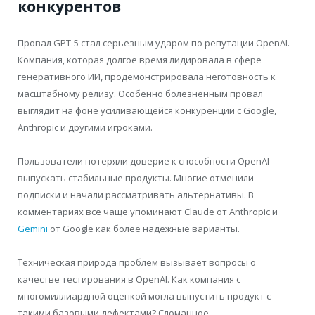
конкурентов
Провал GPT-5 стал серьезным ударом по репутации OpenAI.
Компания, которая долгое время лидировала в сфере
генеративного ИИ, продемонстрировала неготовность к
масштабному релизу. Особенно болезненным провал
выглядит на фоне усиливающейся конкуренции с Google,
Anthropic и другими игроками.
Пользователи потеряли доверие к способности OpenAI
выпускать стабильные продукты. Многие отменили
подписки и начали рассматривать альтернативы. В
комментариях все чаще упоминают Claude от Anthropic и
Gemini
от Google как более надежные варианты.
Техническая природа проблем вызывает вопросы о
качестве тестирования в OpenAI. Как компания с
многомиллиардной оценкой могла выпустить продукт с
такими базовыми дефектами? Сломанное