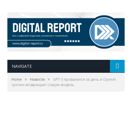
NAVIGATE
»
»
Home
Новости
GPT-5 провалился за день и OpenAI
срочно возвращает старую модель