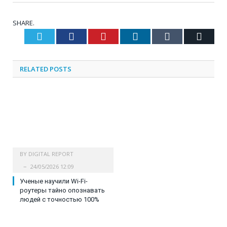
SHARE.
Twitter
Facebook
Pinterest
LinkedIn
Tumblr
Email
RELATED
POSTS
BY
DIGITAL REPORT
24/05/2026 12:09
Ученые научили Wi-Fi-
роутеры тайно опознавать
людей с точностью 100%