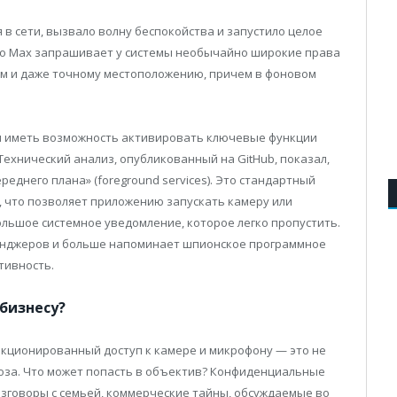
в сети, вызвало волну беспокойства и запустило целое
что Max запрашивает у системы необычайно широкие права
лам и даже точному местоположению, причем в фоновом
бы иметь возможность активировать ключевые функции
 Технический анализ, опубликованный на GitHub, показал,
еднего плана» (foreground services). Это стандартный
, что позволяет приложению запускать камеру или
льшое системное уведомление, которое легко пропустить.
енджеров и больше напоминает шпионское программное
тивность.
бизнесу?
кционированный доступ к камере и микрофону — это не
роза. Что может попасть в объектив? Конфиденциальные
зговоры с семьей, коммерческие тайны, обсуждаемые во