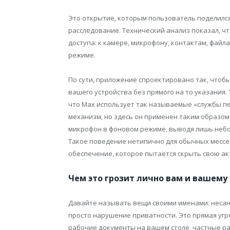
Это открытие, которым пользователь поделился 
расследование. Технический анализ показал, 
доступа: к камере, микрофону, контактам, фай
режиме.
По сути, приложение спроектировано так, что
вашего устройства без прямого на то указания.
что Max использует так называемые «службы пер
механизм, но здесь он применен таким образом
микрофон в фоновом режиме, выводя лишь небо
Такое поведение нетипично для обычных месс
обеспечение, которое пытается скрыть свою ак
Чем это грозит лично вам и вашему 
Давайте называть вещи своими именами: несан
просто нарушение приватности. Это прямая уг
рабочие документы на вашем столе, частные ра