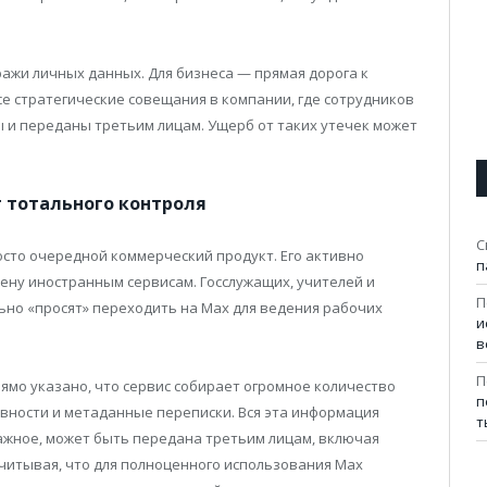
ражи личных данных. Для бизнеса — прямая дорога к
е стратегические совещания в компании, где сотрудников
ы и переданы третьим лицам. Ущерб от таких утечек может
т тотального контроля
С
росто очередной коммерческий продукт. Его активно
п
ену иностранным сервисам. Госслужащих, учителей и
П
но «просят» переходить на Max для ведения рабочих
и
в
П
мо указано, что сервис собирает огромное количество
п
тивности и метаданные переписки. Вся эта информация
т
важное, может быть передана третьим лицам, включая
Учитывая, что для полноценного использования Max