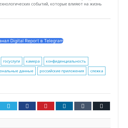
ехнологических событий, которые влияют на жизнь
нал Digital Report в Telegram
госуслуги
камера
конфиденциальность
сональные данные
российские приложения
слежка
Twitter
Facebook
Pinterest
LinkedIn
Tumblr
Email