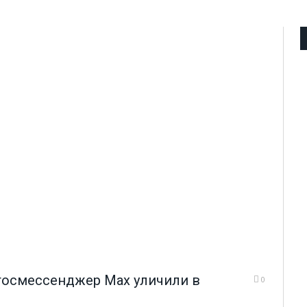
 госмессенджер Max уличили в
0