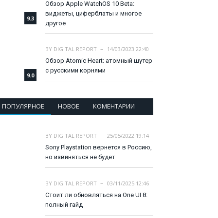
Обзор Apple WatchOS 10 Beta:
виджеты, циферблаты и многое
9.3
другое
BY
DIGITAL REPORT
14/03/2023 22:40
Обзор Atomic Heart: атомный шутер
с русскими корнями
9.0
ПОПУЛЯРНОЕ
НОВОЕ
КОМЕНТАРИИ
BY
DIGITAL REPORT
25/05/2022 19:14
Sony Playstation вернется в Россию,
но извиняться не будет
BY
DIGITAL REPORT
03/11/2025 12:46
Стоит ли обновляться на One UI 8:
полный гайд