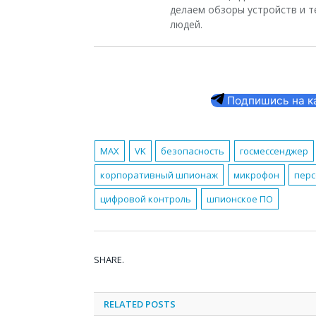
делаем обзоры устройств и т
людей.
Подпишись на ка
MAX
VK
безопасность
госмессенджер
корпоративный шпионаж
микрофон
пер
цифровой контроль
шпионское ПО
SHARE.
RELATED
POSTS