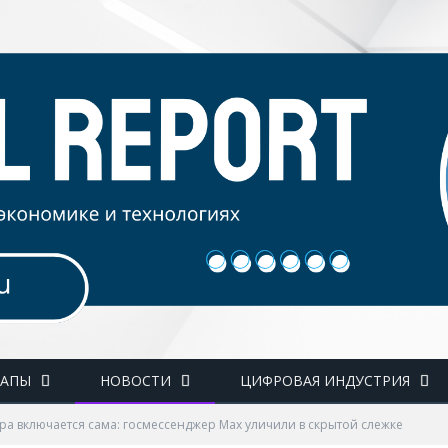
ТАПЫ
НОВОСТИ
ЦИФРОВАЯ ИНДУСТРИЯ
ра включается сама: госмессенджер Max уличили в скрытой слежке