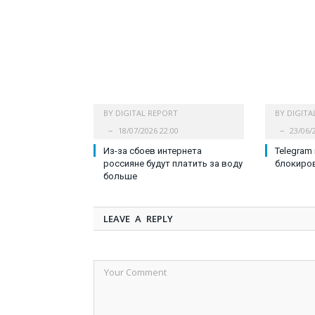
BY
DIGITAL REPORT
BY
DIGITA
18/07/2026 22:00
23/06/
Из-за сбоев интернета
Telegram
россияне будут платить за воду
блокиро
больше
LEAVE A REPLY