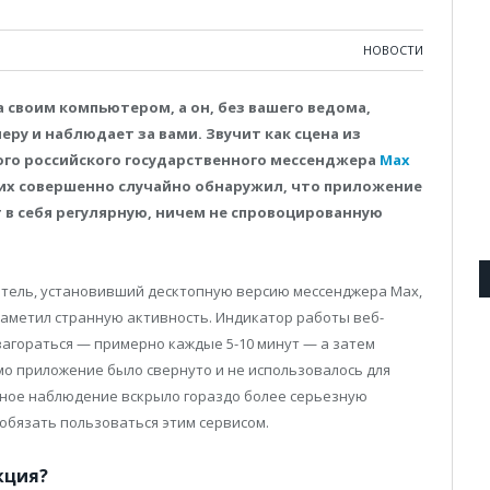
НОВОСТИ
а своим компьютером, а он, без вашего ведома,
ру и наблюдает за вами. Звучит как сцена из
ого российского государственного мессенджера
Max
 них совершенно случайно обнаружил, что приложение
 в себя регулярную, ничем не спровоцированную
атель, установивший десктопную версию мессенджера Max,
заметил странную активность. Индикатор работы веб-
загораться — примерно каждые 5-10 минут — а затем
само приложение было свернуто и не использовалось для
йное наблюдение вскрыло гораздо более серьезную
 обязать пользоваться этим сервисом.
кция?