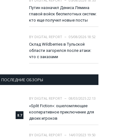
BY
DIGITAL REPORT
05/08/2026 18:55
Путин назначил Дениса Лямина
главой войск беспилотных систем:
кто еще получил новые посты
BY
DIGITAL REPORT
05/08/2026 18:52
Склад Wildberries в Тульской
области загорелся после атаки:
что с заказами
ПОСЛЕДНИЕ ОБЗОРЫ
BY
DIGITAL REPORT
08/03/2025 22:13
«Split Fiction»: ошеломляющее
кооперативное приключение для
8.7
двоих игроков
BY
DIGITAL REPORT
14/07/2023 19:50