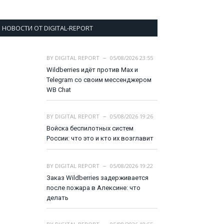
НОВОСТИ ОТ DIGITAL-REPORT
BY
DIGITAL REPORT
05/08/2026 23:55
Wildberries идёт против Max и
Telegram со своим мессенджером
WB Chat
BY
DIGITAL REPORT
05/08/2026 19:26
Войска беспилотных систем
России: что это и кто их возглавит
BY
DIGITAL REPORT
05/08/2026 19:22
Заказ Wildberries задерживается
после пожара в Алексине: что
делать