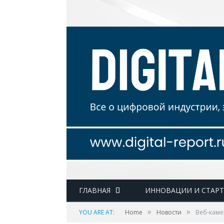
ГЛАВНАЯ
ИННОВАЦИИ И СТАР
»
»
YOU ARE AT:
Home
Новости
Веб-каме