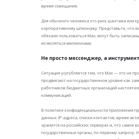
время совещания.
Для обычного человека это риск шантажа или к
корпоративному шпионажу. Представьте, что вс
обязали пользоваться Max, могут быть записан
исчисляться миллионами.
Не просто мессенджер, а инструмен
Ситуация усугубляется тем, что Max — это не п
продвигают на государственном уровне как зам
работников бюджетных организаций настоятель
коммуникаций.
В политике конфиденциальности приложения пря
данных: IP-адреса, списки контактов, время ак
хранится на российских серверах и, что самое 
государственные органы, по первому запросу. 