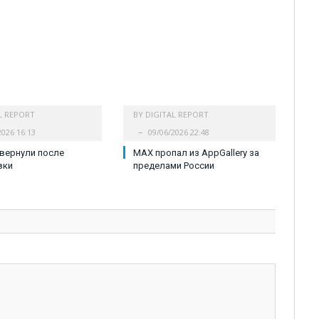
L REPORT
BY
DIGITAL REPORT
2026 16:13
09/06/2026 22:48
 вернули после
MAX пропал из AppGallery за
вки
пределами России