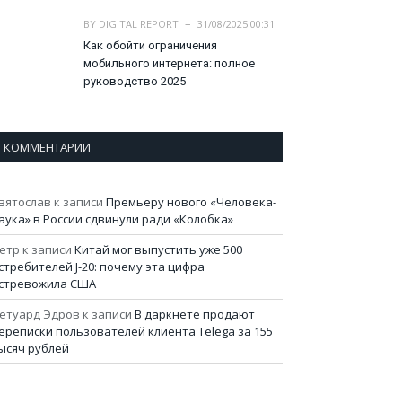
BY
DIGITAL REPORT
31/08/2025 00:31
Как обойти ограничения
мобильного интернета: полное
руководство 2025
КОММЕНТАРИИ
вятослав
к записи
Премьеру нового «Человека-
аука» в России сдвинули ради «Колобка»
етр
к записи
Китай мог выпустить уже 500
стребителей J-20: почему эта цифра
стревожила США
етуард Эдров
к записи
В даркнете продают
ереписки пользователей клиента Telega за 155
ысяч рублей