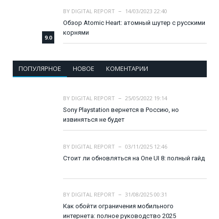
BY
DIGITAL REPORT
14/03/2023 22:40
Обзор Atomic Heart: атомный шутер с русскими
корнями
9.0
ПОПУЛЯРНОЕ
НОВОЕ
КОМЕНТАРИИ
BY
DIGITAL REPORT
25/05/2022 19:14
Sony Playstation вернется в Россию, но
извиняться не будет
BY
DIGITAL REPORT
03/11/2025 12:46
Стоит ли обновляться на One UI 8: полный гайд
BY
DIGITAL REPORT
31/08/2025 00:31
Как обойти ограничения мобильного
интернета: полное руководство 2025