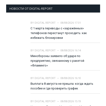
НОВОСТИ ОТ DIGITAL-REPORT
BY
DIGITAL REPORT
08/08/2026 17:31
С 1 марта переводы с «заражённых»
телефонов перестанут проходить: как
избежать блокировки
BY
DIGITAL REPORT
08/08/2026 16:14
Минобороны заявило об ударе по
предприятию, связанному с ракетой
«Фламинго»
BY
DIGITAL REPORT
08/08/2026 16:10
Выплата 8 августа не пришла: когда ждать
пособие и где проверить график
BY
DIGITAL REPORT
08/08/2026 15:19