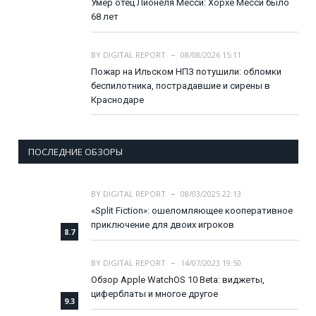
Умер отец Лионеля Месси: Хорхе Месси было
68 лет
BY
DIGITAL REPORT
08/08/2026 15:11
Пожар на Ильском НПЗ потушили: обломки
беспилотника, пострадавшие и сирены в
Краснодаре
ПОСЛЕДНИЕ ОБЗОРЫ
BY
DIGITAL REPORT
08/03/2025 22:13
«Split Fiction»: ошеломляющее кооперативное
приключение для двоих игроков
8.7
BY
DIGITAL REPORT
14/07/2023 19:50
Обзор Apple WatchOS 10 Beta: виджеты,
циферблаты и многое другое
9.3