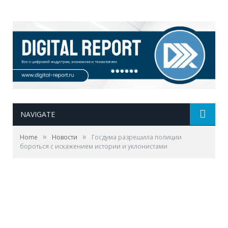
NAVIGATE
»
»
Home
Новости
Госдума разрешила полиции
бороться с искажением истории и уклонистами