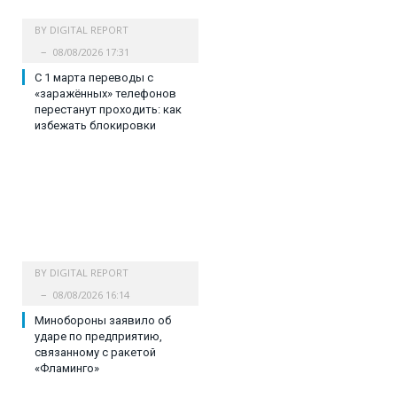
BY
DIGITAL REPORT
08/08/2026 17:31
С 1 марта переводы с
«заражённых» телефонов
перестанут проходить: как
избежать блокировки
BY
DIGITAL REPORT
08/08/2026 16:14
Минобороны заявило об
ударе по предприятию,
связанному с ракетой
«Фламинго»