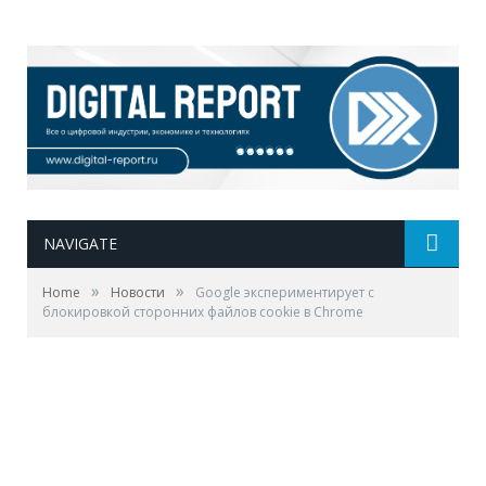
NAVIGATE
»
»
Home
Новости
Google экспериментирует с
блокировкой сторонних файлов cookie в Chrome