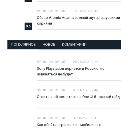
BY
DIGITAL REPORT
14/03/2023 22:40
Обзор Atomic Heart: атомный шутер с русскими
корнями
9.0
ПОПУЛЯРНОЕ
НОВОЕ
КОМЕНТАРИИ
BY
DIGITAL REPORT
25/05/2022 19:14
Sony Playstation вернется в Россию, но
извиняться не будет
BY
DIGITAL REPORT
03/11/2025 12:46
Стоит ли обновляться на One UI 8: полный гайд
BY
DIGITAL REPORT
31/08/2025 00:31
Как обойти ограничения мобильного