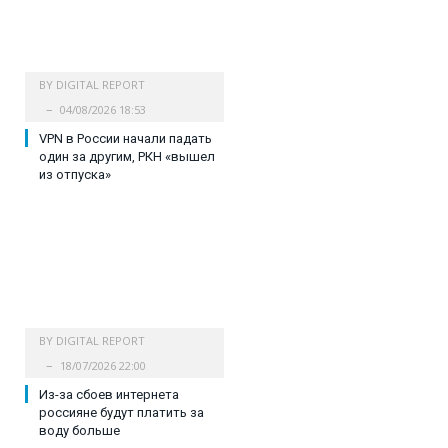
BY
DIGITAL REPORT
04/08/2026 18:53
VPN в России начали падать
один за другим, РКН «вышел
из отпуска»
BY
DIGITAL REPORT
18/07/2026 22:00
Из-за сбоев интернета
россияне будут платить за
воду больше