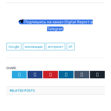
Подпишись на канал Digital Report в
Telegram
Google
инновации
интернет
ИТ
SHARE.
Twitter
Facebook
Pinterest
LinkedIn
Tumblr
Email
RELATED
POSTS