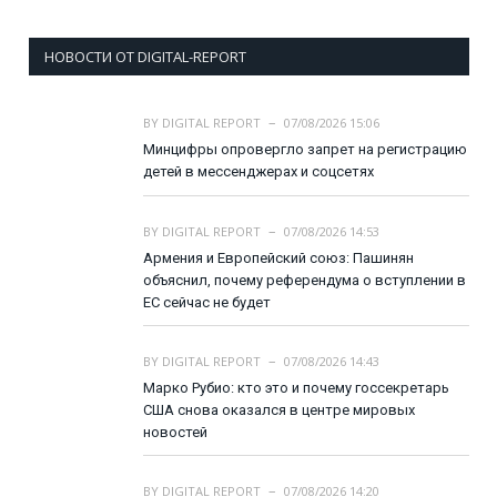
НОВОСТИ ОТ DIGITAL-REPORT
BY
DIGITAL REPORT
07/08/2026 15:06
Минцифры опровергло запрет на регистрацию
детей в мессенджерах и соцсетях
BY
DIGITAL REPORT
07/08/2026 14:53
Армения и Европейский союз: Пашинян
объяснил, почему референдума о вступлении в
ЕС сейчас не будет
BY
DIGITAL REPORT
07/08/2026 14:43
Марко Рубио: кто это и почему госсекретарь
США снова оказался в центре мировых
новостей
BY
DIGITAL REPORT
07/08/2026 14:20