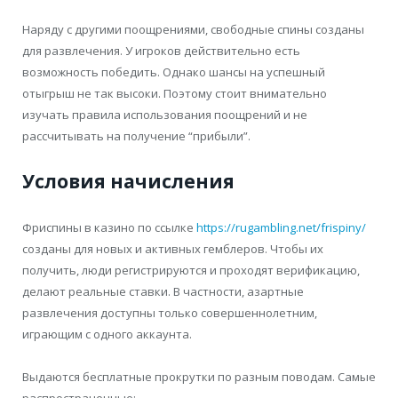
Наряду с другими поощрениями, свободные спины созданы
для развлечения. У игроков действительно есть
возможность победить. Однако шансы на успешный
отыгрыш не так высоки. Поэтому стоит внимательно
изучать правила использования поощрений и не
рассчитывать на получение “прибыли”.
Условия начисления
Фриспины в казино по ссылке
https://rugambling.net/frispiny/
созданы для новых и активных гемблеров. Чтобы их
получить, люди регистрируются и проходят верификацию,
делают реальные ставки. В частности, азартные
развлечения доступны только совершеннолетним,
играющим с одного аккаунта.
Выдаются бесплатные прокрутки по разным поводам. Самые
распространенные: