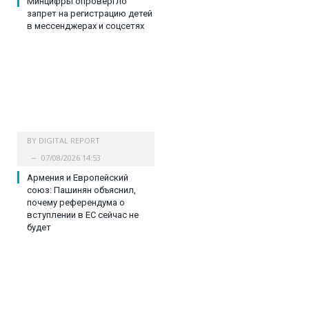
Минцифры опровергло
запрет на регистрацию детей
в мессенджерах и соцсетях
BY
DIGITAL REPORT
07/08/2026 14:53
Армения и Европейский
союз: Пашинян объяснил,
почему референдума о
вступлении в ЕС сейчас не
будет