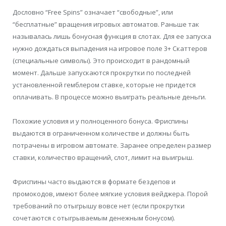
Дословно “Free Spins” означает “свободные”, или
“бесплатные” вращения игровых автоматов. Раньше так
называлась лишь бонусная функция в слотах. Для ее запуска
нужно дождаться выпадения на игровое поле 3+ Скаттеров
(специальные символы). Это происходит в рандомный
момент. Дальше запускаются прокрутки по последней
установленной гемблером ставке, которые не придется
оплачивать. В процессе можно выиграть реальные деньги.
Похожие условия и у полноценного бонуса. Фриспины
выдаются в ограниченном количестве и должны быть
потрачены в игровом автомате. Заранее определен размер
ставки, количество вращений, слот, лимит на выигрыш.
Фриспины часто выдаются в формате бездепов и
промокодов, имеют более мягкие условия вейджера. Порой
требований по отыгрышу вовсе нет (если прокрутки
сочетаются с отыгрываемым денежным бонусом).