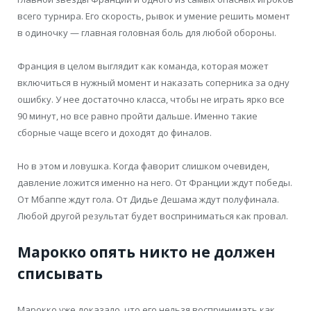
всего турнира. Его скорость, рывок и умение решить момент
в одиночку — главная головная боль для любой обороны.
Франция в целом выглядит как команда, которая может
включиться в нужный момент и наказать соперника за одну
ошибку. У нее достаточно класса, чтобы не играть ярко все
90 минут, но все равно пройти дальше. Именно такие
сборные чаще всего и доходят до финалов.
Но в этом и ловушка. Когда фаворит слишком очевиден,
давление ложится именно на него. От Франции ждут победы.
От Мбаппе ждут гола. От Дидье Дешама ждут полуфинала.
Любой другой результат будет восприниматься как провал.
Марокко опять никто не должен
списывать
Марокко уже доказало, что его нельзя воспринимать как