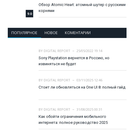
Обзор Atomic Heart: атомный шутер с русскими
корнями
9.0
ПОПУЛЯРНОЕ
НОВОЕ
КОМЕНТАРИИ
BY
DIGITAL REPORT
25/05/2022 19:14
Sony Playstation вернется в Россию, но
извиняться не будет
BY
DIGITAL REPORT
03/11/2025 12:46
Стоит ли обновляться на One UI 8: полный гайд
BY
DIGITAL REPORT
31/08/2025 00:31
Как обойти ограничения мобильного
интернета: полное руководство 2025