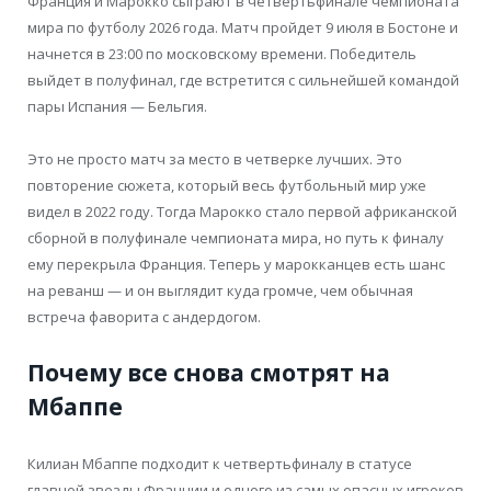
Франция и Марокко сыграют в четвертьфинале чемпионата
мира по футболу 2026 года. Матч пройдет 9 июля в Бостоне и
начнется в 23:00 по московскому времени. Победитель
выйдет в полуфинал, где встретится с сильнейшей командой
пары Испания — Бельгия.
Это не просто матч за место в четверке лучших. Это
повторение сюжета, который весь футбольный мир уже
видел в 2022 году. Тогда Марокко стало первой африканской
сборной в полуфинале чемпионата мира, но путь к финалу
ему перекрыла Франция. Теперь у марокканцев есть шанс
на реванш — и он выглядит куда громче, чем обычная
встреча фаворита с андердогом.
Почему все снова смотрят на
Мбаппе
Килиан Мбаппе подходит к четвертьфиналу в статусе
главной звезды Франции и одного из самых опасных игроков