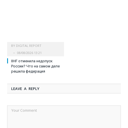
BY
DIGITAL REPORT
08/08/2026 13:21
IIHF отменила недопуск
России? Что на самом деле
решила федерация
LEAVE A REPLY