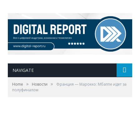
NAVIGATE
»
»
Home
Новости
Франция — Марокко: Мбаппе идет за
полуфиналом