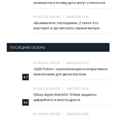
начинаются и почему даты могут отличаться
BY
DIGITAL REPORT
08/08/2026 13:16
«Выживалити. Наследники», 2 сезон: кто
участвует и где смотреть первый выпуск
ПОСЛЕДНИЕ ОБЗОРЫ
BY
DIGITAL REPORT
08/03/2025 22:13
«Split Fiction»: ошеломляющее кооперативное
приключение для двоих игроков
8.7
BY
DIGITAL REPORT
14/07/2023 19:50
Обзор Apple WatchOS 10 Beta: виджеты,
циферблаты и многое другое
9.3
BY
DIGITAL REPORT
14/03/2023 22:40