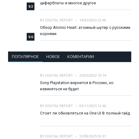
циферблаты и многое другое
9.3
BY
DIGITAL REPORT
14/03/2023 22:40
Обзор Atomic Heart: атомный шутер с русскими
корнями
9.0
ПОПУЛЯРНОЕ
НОВОЕ
КОМЕНТАРИИ
BY
DIGITAL REPORT
25/05/2022 19:14
Sony Playstation вернется в Россию, но
извиняться не будет
BY
DIGITAL REPORT
03/11/2025 12:46
Стоит ли обновляться на One UI 8: полный гайд
BY
DIGITAL REPORT
31/08/2025 00:31