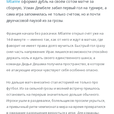
Мбаппе
оформил дубль на своём сотом матче за
сборную, Усман Дембеле забил первый гол на турнире, а
сама игра запомнилась не только счётом, но и почти
двухчасовой паузой из-за грозы.
Франция начала без раскачки. Мбаппе открыл счёт уже на
14-й минуте — именно так, как от него и ждут в матчах, где
фаворит не имеет права долго мучиться. Быстрый гол сразу
снял часть напряжения: Ирак лишился возможности спокойно
держать ноль и ждать своего единственного шанса, а
команда Дидье Дешама получила пространство, в котором
её атакующие игроки чувствуют себя особенно опасно.
Но дальше матч внезапно стал историей не только про
футбол. Из-за сильной грозы и молний встречу пришлось
остановить на перерыв значительно дольше обычного.
Игроки ушли в раздевалки, болельщиков просили укрыться,
а привычный ритм чемпионата мира на время превратился
в ожидание разрешения вернуться к игре. Для команды-