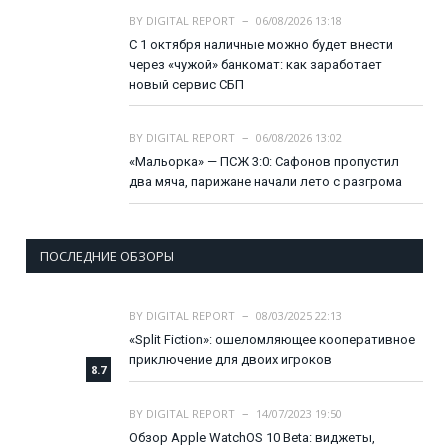
BY
DIGITAL REPORT
06/08/2026 13:18
С 1 октября наличные можно будет внести
через «чужой» банкомат: как заработает
новый сервис СБП
BY
DIGITAL REPORT
06/08/2026 13:02
«Мальорка» — ПСЖ 3:0: Сафонов пропустил
два мяча, парижане начали лето с разгрома
ПОСЛЕДНИЕ ОБЗОРЫ
BY
DIGITAL REPORT
08/03/2025 22:13
«Split Fiction»: ошеломляющее кооперативное
приключение для двоих игроков
8.7
BY
DIGITAL REPORT
14/07/2023 19:50
Обзор Apple WatchOS 10 Beta: виджеты,