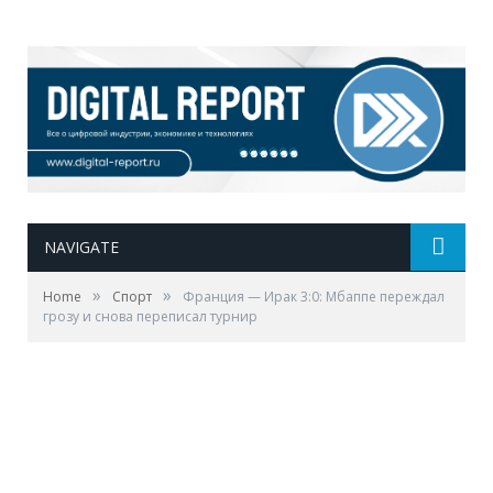
NAVIGATE
»
»
Home
Спорт
Франция — Ирак 3:0: Мбаппе переждал
грозу и снова переписал турнир