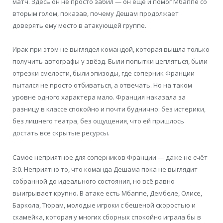
матч. Здесь он не просто забил — он ещё и помог Мбаппе со
вторым голом, показав, почему Дешам продолжает
доверять ему место в атакующей группе.
Ирак при этом не выглядел командой, которая вышла только
получить автографы у звёзд. Были попытки цепляться, были
отрезки смелости, были эпизоды, где соперник Франции
пытался не просто отбиваться, а отвечать. Но на таком
уровне одного характера мало. Франция наказала за
разницу в классе спокойно и почти буднично: без истерики,
без лишнего театра, без ощущения, что ей пришлось
достать все скрытые ресурсы.
Самое неприятное для соперников Франции — даже не счёт
3:0. Неприятно то, что команда Дешама пока не выглядит
собранной до идеального состояния, но всё равно
выигрывает крупно. В атаке есть Мбаппе, Дембеле, Олисе,
Баркола, Тюрам, молодые игроки с бешеной скоростью и
скамейка, которая у многих сборных спокойно играла бы в