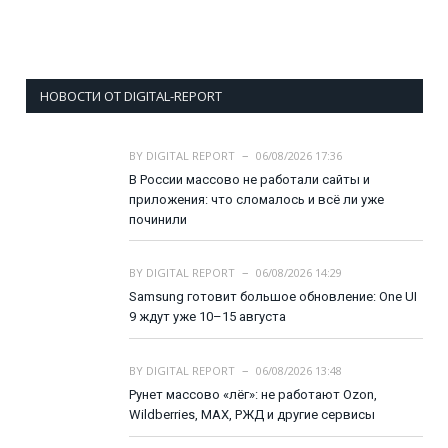
НОВОСТИ ОТ DIGITAL-REPORT
BY
DIGITAL REPORT
06/08/2026 17:36
В России массово не работали сайты и
приложения: что сломалось и всё ли уже
починили
BY
DIGITAL REPORT
06/08/2026 14:29
Samsung готовит большое обновление: One UI
9 ждут уже 10–15 августа
BY
DIGITAL REPORT
06/08/2026 13:48
Рунет массово «лёг»: не работают Ozon,
Wildberries, MAX, РЖД и другие сервисы