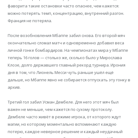
фаворита такие остановки часто опаснее, чем кажется:
можно потерять темп, концентрацию, внутренний разгон.
Франция не потеряла.
После возобновления Мбаппе забил снова. Его второй мяч
окончательно сломал матч и одновременно добавил веса
личной гонке бомбардиров. На чемпионатах мира у Мбаппе
теперь 16 голов — столько же, сколько было у Мирослава
Клозе, долго державшего главный рекорд турнира. Ирония
дня в том, что Лионель Месси чуть раньше ушёл ещё
дальше, но Мбаппе явно не собирается отпускать эту гонку в
архив.
Третий гол забил Усман Дембеле. Для него этот мяч был
важен не меньше, чем кажется по сухому протоколу.
Дембеле часто живёт в режиме игрока, от которого ждут
магии, но которому моментально вспоминают каждую
потерю, каждое неверное решение и каждый неудачный