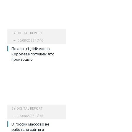
BY
DIGITAL REPORT
06/08/2026 17:46
Пожар в ЦНИИмаш в
Королёве потушен: что
произошло
BY
DIGITAL REPORT
06/08/2026 17:36
В России массово не
работали сайты и