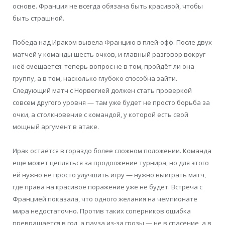
основе. Франция не всегда обязана быть красивой, чтобы
быть страшной.
Победа над Ираком вывела Францию в плей-офф. После двух
матчей у команды шесть очков, и главный разговор вокруг
неё смещается: теперь вопрос не в том, пройдёт ли она
группу, а в том, насколько глубоко способна зайти.
Следующий матч с Норвегией должен стать проверкой
совсем другого уровня — там уже будет не просто борьба за
очки, а столкновение с командой, у которой есть свой
мощный аргумент в атаке.
Ирак остаётся в гораздо более сложном положении. Команда
ещё может цепляться за продолжение турнира, но для этого
ей нужно не просто улучшить игру — нужно выиграть матч,
где права на красивое поражение уже не будет. Встреча с
Францией показала, что одного желания на чемпионате
мира недостаточно. Против таких соперников ошибка
превращается в гол, а пауза из-за грозы — не в спасение, а в