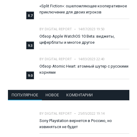
«Split Fiction»: ошеломляющее кооперативное
приключение для двоих игроков
8.7
BY
DIGITAL REPORT
14/07/2023 19:50
Обзор Apple WatchOS 10 Beta: виджеты,
циферблаты и многое другое
9.3
BY
DIGITAL REPORT
14/03/2023 22:40
Обзор Atomic Heart: атомный шутер с русскими
корнями
9.0
ПОПУЛЯРНОЕ
НОВОЕ
КОМЕНТАРИИ
BY
DIGITAL REPORT
25/05/2022 19:14
Sony Playstation вернется в Россию, но
извиняться не будет