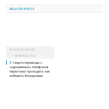
RELATED
POSTS
BY
DIGITAL REPORT
08/08/2026 17:31
С 1 марта переводы с
«заражённых» телефонов
перестанут проходить: как
избежать блокировки