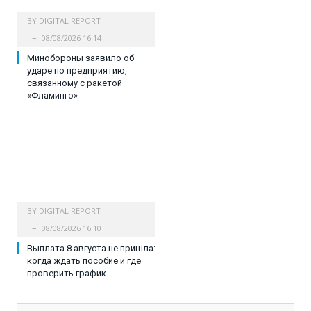
BY
DIGITAL REPORT
08/08/2026 16:14
Минобороны заявило об
ударе по предприятию,
связанному с ракетой
«Фламинго»
BY
DIGITAL REPORT
08/08/2026 16:10
Выплата 8 августа не пришла:
когда ждать пособие и где
проверить график