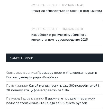
BY
DIGITAL REPORT
03/11/2025 12:46
Стоит ли обновляться на One UI 8: полный гайд
BY
DIGITAL REPORT
31/08/2025 00:31
Как обойти ограничения мобильного
интернета: полное руководство 2025
КОММЕНТАРИИ
Святослав
к записи
Премьеру нового «Человека-паука» в
России сдвинули ради «Колобка»
Петр
к записи
Китай мог выпустить уже 500 истребителей J-
20: почему эта цифра встревожила США
Петуард Эдров
к записи
В даркнете продают переписки
пользователей клиента Telega за 155 тысяч рублей