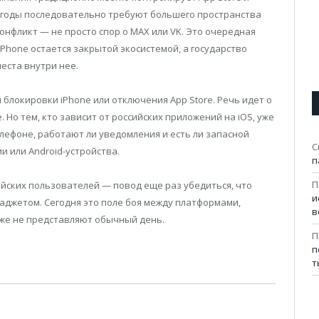
ие годы последовательно требуют большего пространства
онфликт — не просто спор о MAX или VK. Это очередная
iPhone остается закрытой экосистемой, а государство
еста внутри нее.
блокировки iPhone или отключения App Store. Речь идет о
 Но тем, кто зависит от российских приложений на iOS, уже
лефоне, работают ли уведомления и есть ли запасной
С
и или Android-устройства.
п
П
ссийских пользователей — повод еще раз убедиться, что
и
аджетом. Сегодня это поле боя между платформами,
в
уже не представляют обычный день.
П
п
т