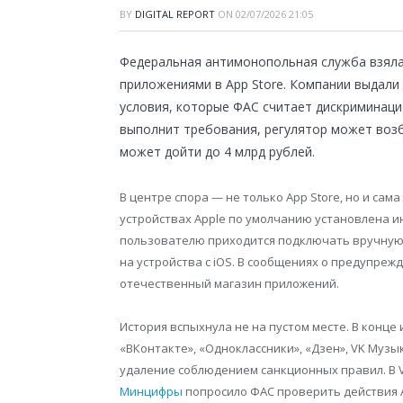
BY
DIGITAL REPORT
ON
02/07/2026 21:05
Федеральная антимонопольная служба взял
приложениями в App Store. Компании выдали
условия, которые ФАС считает дискриминацио
выполнит требования, регулятор может возб
может дойти до 4 млрд рублей.
В центре спора — не только App Store, но и сам
устройствах Apple по умолчанию установлена и
пользователю приходится подключать вручную
на устройства с iOS. В сообщениях о предупр
отечественный магазин приложений.
История вспыхнула не на пустом месте. В конце
«ВКонтакте», «Одноклассники», «Дзен», VK Музыку
удаление соблюдением санкционных правил. В VK
Минцифры
попросило ФАС проверить действия 