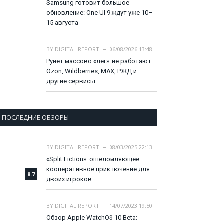
Samsung готовит большое
обновление: One UI 9 ждут уже 10–
15 августа
BY
DIGITAL REPORT
06/08/2026 13:48
Рунет массово «лёг»: не работают
Ozon, Wildberries, MAX, РЖД и
другие сервисы
ПОСЛЕДНИЕ ОБЗОРЫ
BY
DIGITAL REPORT
08/03/2025 22:13
«Split Fiction»: ошеломляющее
кооперативное приключение для
8.7
двоих игроков
BY
DIGITAL REPORT
14/07/2023 19:50
Обзор Apple WatchOS 10 Beta: