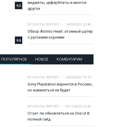
виджеты, циферблаты и многое
9.3
другое
BY
DIGITAL REPORT
14/03/2023 22:40
Обзор Atomic Heart: атомный шутер
с русскими корнями
9.0
ПОПУЛЯРНОЕ
НОВОЕ
КОМЕНТАРИИ
BY
DIGITAL REPORT
25/05/2022 19:14
Sony Playstation вернется в Россию,
но извиняться не будет
BY
DIGITAL REPORT
03/11/2025 12:46
Стоит ли обновляться на One UI 8:
полный гайд