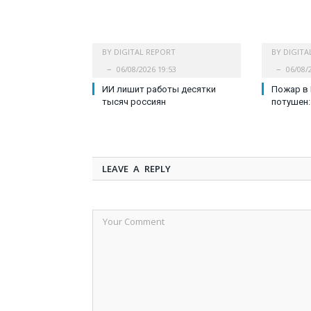
BY
DIGITAL REPORT
BY
DIGITA
06/08/2026 19:53
06/08/
ИИ лишит работы десятки
Пожар в
тысяч россиян
потушен:
LEAVE A REPLY