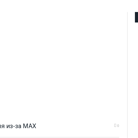
ля из-за MAX
0