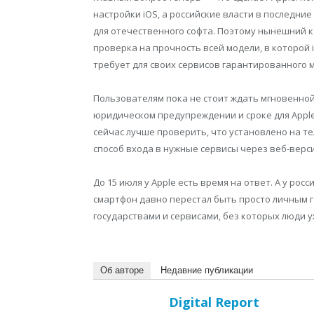
настройки iOS, а российские власти в последн
для отечественного софта. Поэтому нынешний к
проверка на прочность всей модели, в которой 
требует для своих сервисов гарантированного м
Пользователям пока не стоит ждать мгновенной 
юридическом предупреждении и сроке для Apple.
сейчас лучше проверить, что установлено на те
способ входа в нужные сервисы через веб-верси
До 15 июля у Apple есть время на ответ. А у ро
смартфон давно перестал быть просто личным г
государствами и сервисами, без которых люди 
Об авторе
Недавние публикации
Digital Report