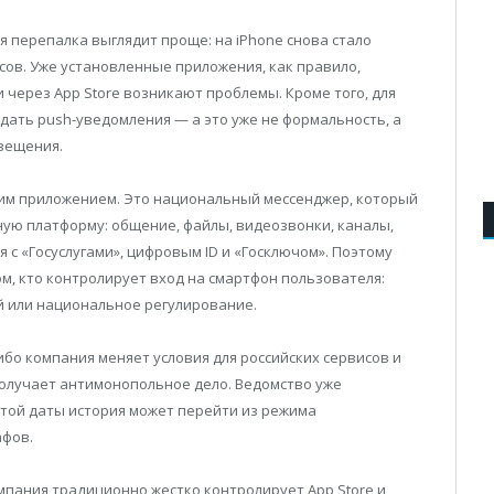
я перепалка выглядит проще: на iPhone снова стало
сов. Уже установленные приложения, как правило,
 через App Store возникают проблемы. Кроме того, для
ать push-уведомления — а это уже не формальность, а
вещения.
ним приложением. Это национальный мессенджер, который
ую платформу: общение, файлы, видеозвонки, каналы,
 с «Госуслугами», цифровым ID и «Госключом». Поэтому
ом, кто контролирует вход на смартфон пользователя:
й или национальное регулирование.
бо компания меняет условия для российских сервисов и
получает антимонопольное дело. Ведомство уже
 этой даты история может перейти из режима
афов.
мпания традиционно жестко контролирует App Store и