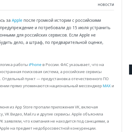
НОВОСТИ
ась за
Apple
после громкой истории с российскими
 предупреждение и потребовали до 15 июля устранить
нными для российских сервисов. Если Apple не
удить дело, а штраф, по предварительной оценке,
а логика работы
iPhone
в России. ФАС указывает, что на
ностранная поисковая система, а российские сервисы
. Отдельный пункт — предустановка отечественного ПО
еждении прямо упоминаются национальный мессенджер
MAX
и
 июня из App Store пропали приложения VK, включая
, VK Видео, Mail.ru и другие сервисы. Apple объясняла
 заявляли, что компания не находится под санкциями, а
Apple на предмет недобросовестной конкуренции.