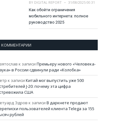
BY
DIGITAL REPORT
31/08/2025 00:31
Как обойти ограничения
мобильного интернета: полное
руководство 2025
КОММЕНТАРИИ
вятослав
к записи
Премьеру нового «Человека-
аука» в России сдвинули ради «Колобка»
етр
к записи
Китай мог выпустить уже 500
стребителей J-20: почему эта цифра
стревожила США
етуард Эдров
к записи
В даркнете продают
ереписки пользователей клиента Telega за 155
ысяч рублей