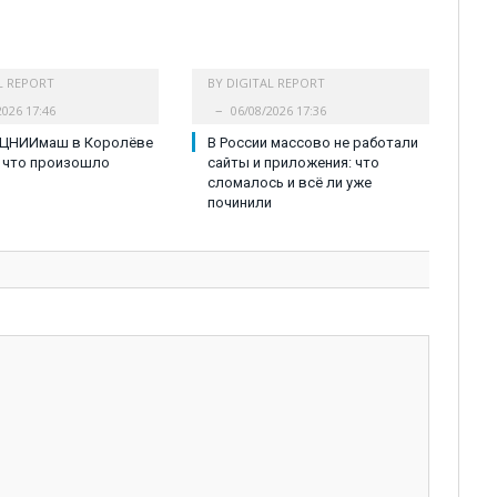
L REPORT
BY
DIGITAL REPORT
2026 17:46
06/08/2026 17:36
 ЦНИИмаш в Королёве
В России массово не работали
 что произошло
сайты и приложения: что
сломалось и всё ли уже
починили