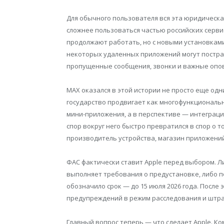
Для обычного пользователя вся эта юридическа
сложнее пользоваться частью российских серви
продолжают работать, но с новыми установками
некоторых удаленных приложений могут пострад
пропущенные сообщения, звонки и важные опо
MAX оказался в этой истории не просто еще од
государство продвигает как многофункциональн
мини-приложения, а в перспективе — интеграция
спор вокруг него быстро превратился в спор о т
производитель устройства, магазин приложени
ФАС фактически ставит Apple перед выбором. Ли
выполняет требования о предустановке, либо 
обозначило срок — до 15 июля 2026 года. После
предупреждений в режим расследования и штр
Главный вопрос теперь — что сделает Apple. Ко