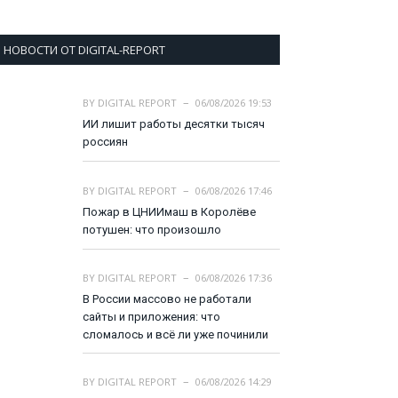
НОВОСТИ ОТ DIGITAL-REPORT
BY
DIGITAL REPORT
06/08/2026 19:53
ИИ лишит работы десятки тысяч
россиян
BY
DIGITAL REPORT
06/08/2026 17:46
Пожар в ЦНИИмаш в Королёве
потушен: что произошло
BY
DIGITAL REPORT
06/08/2026 17:36
В России массово не работали
сайты и приложения: что
сломалось и всё ли уже починили
BY
DIGITAL REPORT
06/08/2026 14:29