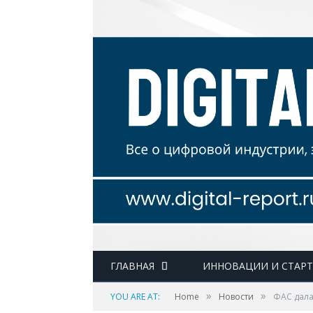
ГЛАВНАЯ
ИННОВАЦИИ И СТАР
»
»
YOU ARE AT:
Home
Новости
ФАС дала