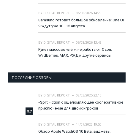
BY
DIGITAL REPORT
06/08/2026 14:29
Samsung готовит большое обновление: One UI
9 ждут уже 10–15 августа
BY
DIGITAL REPORT
06/08/2026 13:48
Рунет массово «лёг»: не работают Ozon,
Wildberries, MAX, РЖД и другие сервисы
ПОСЛЕДНИЕ ОБЗОРЫ
BY
DIGITAL REPORT
08/03/2025 22:13
«Split Fiction»: ошеломляющее кооперативное
приключение для двоих игроков
8.7
BY
DIGITAL REPORT
14/07/2023 19:50
Обзор Apple WatchOS 10 Beta: виджеты,