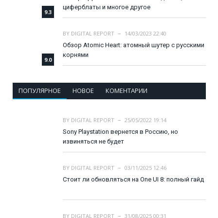
циферблаты и многое другое
9.3
BY
DIGITAL REPORT
14/03/2023 22:40
Обзор Atomic Heart: атомный шутер с русскими
корнями
9.0
ПОПУЛЯРНОЕ
НОВОЕ
КОМЕНТАРИИ
BY
DIGITAL REPORT
25/05/2022 19:14
Sony Playstation вернется в Россию, но
извиняться не будет
BY
DIGITAL REPORT
03/11/2025 12:46
Стоит ли обновляться на One UI 8: полный гайд
BY
DIGITAL REPORT
31/08/2025 00:31