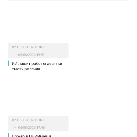
BY
DIGITAL REPORT
06/08/2026 19:53
ИИ лишит работы десятки
тысяч россиян
BY
DIGITAL REPORT
06/08/2026 17:46
Пожар в ЦНИИмаш в