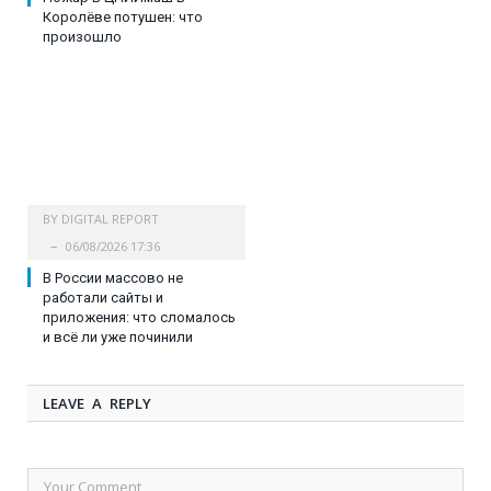
Королёве потушен: что
произошло
BY
DIGITAL REPORT
06/08/2026 17:36
В России массово не
работали сайты и
приложения: что сломалось
и всё ли уже починили
LEAVE A REPLY