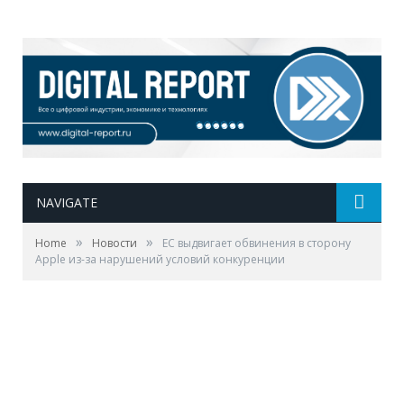
NAVIGATE
»
»
Home
Новости
ЕС выдвигает обвинения в сторону
Apple из-за нарушений условий конкуренции