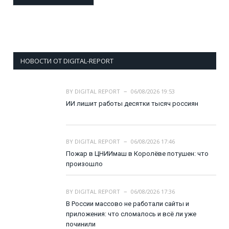
НОВОСТИ ОТ DIGITAL-REPORT
BY
DIGITAL REPORT
06/08/2026 19:53
ИИ лишит работы десятки тысяч россиян
BY
DIGITAL REPORT
06/08/2026 17:46
Пожар в ЦНИИмаш в Королёве потушен: что
произошло
BY
DIGITAL REPORT
06/08/2026 17:36
В России массово не работали сайты и
приложения: что сломалось и всё ли уже
починили