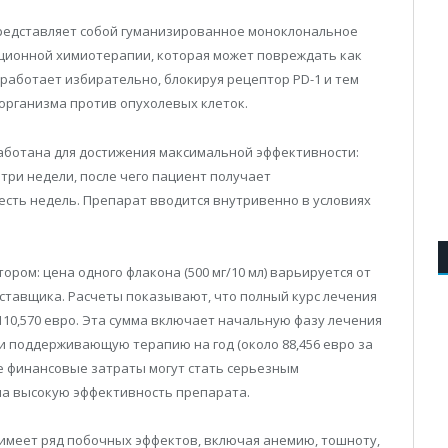
редставляет собой гуманизированное моноклональное
иционной химиотерапии, которая может повреждать как
 работает избирательно, блокируя рецептор PD-1 и тем
организма против опухолевых клеток.
аботана для достижения максимальной эффективности:
три недели, после чего пациент получает
ть недель. Препарат вводится внутривенно в условиях
ром: цена одного флакона (500 мг/10 мл) варьируется от
поставщика. Расчеты показывают, что полный курс лечения
110,570 евро. Эта сумма включает начальную фазу лечения
 и поддерживающую терапию на год (около 88,456 евро за
е финансовые затраты могут стать серьезным
на высокую эффективность препарата.
 имеет ряд побочных эффектов, включая анемию, тошноту,