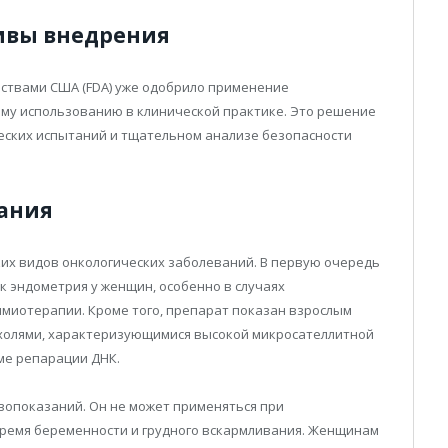
ивы внедрения
рствами США (FDA) уже одобрило применение
ому использованию в клинической практике. Это решение
еских испытаний и тщательном анализе безопасности
зания
ких видов онкологических заболеваний. В первую очередь
 эндометрия у женщин, особенно в случаях
миотерапии. Кроме того, препарат показан взрослым
олями, характеризующимися высокой микросателлитной
еме репарации ДНК.
вопоказаний. Он не может применяться при
время беременности и грудного вскармливания. Женщинам