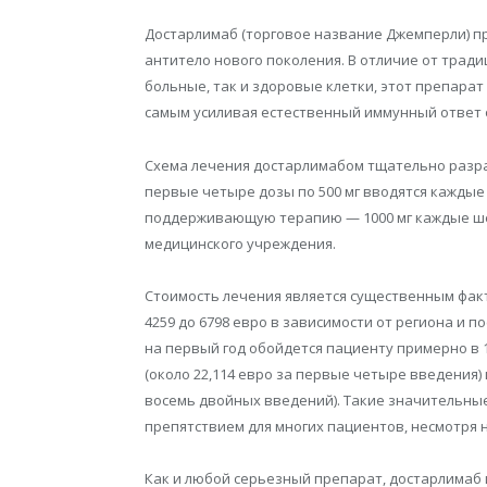
Достарлимаб (торговое название Джемперли) п
антитело нового поколения. В отличие от трад
больные, так и здоровые клетки, этот препарат
самым усиливая естественный иммунный ответ 
Схема лечения достарлимабом тщательно разр
первые четыре дозы по 500 мг вводятся каждые 
поддерживающую терапию — 1000 мг каждые шес
медицинского учреждения.
Стоимость лечения является существенным факто
4259 до 6798 евро в зависимости от региона и 
на первый год обойдется пациенту примерно в 
(около 22,114 евро за первые четыре введения)
восемь двойных введений). Такие значительны
препятствием для многих пациентов, несмотря 
Как и любой серьезный препарат, достарлимаб