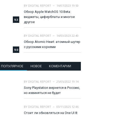
BY
DIGITAL REPORT
14/07/2023 19:50
Обзор Apple WatchOS 10 Beta:
виджеты, циферблаты и многое
9.3
другое
BY
DIGITAL REPORT
14/03/2023 22:40
Обзор Atomic Heart: атомный шутер
с русскими корнями
9.0
ПОПУЛЯРНОЕ
НОВОЕ
КОМЕНТАРИИ
BY
DIGITAL REPORT
25/05/2022 19:14
Sony Playstation вернется в Россию,
но извиняться не будет
BY
DIGITAL REPORT
03/11/2025 12:46
Стоит ли обновляться на One UI 8: