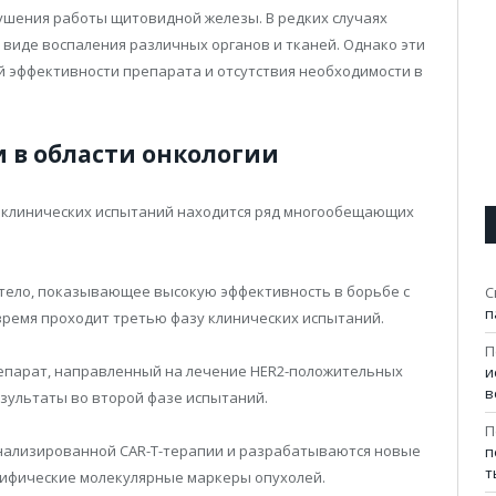
рушения работы щитовидной железы. В редких случаях
 виде воспаления различных органов и тканей. Однако эти
й эффективности препарата и отсутствия необходимости в
 в области онкологии
х клинических испытаний находится ряд многообещающих
ело, показывающее высокую эффективность в борьбе с
С
п
время проходит третью фазу клинических испытаний.
П
епарат, направленный на лечение HER2-положительных
и
в
зультаты во второй фазе испытаний.
П
нализированной CAR-T-терапии и разрабатываются новые
п
т
цифические молекулярные маркеры опухолей.