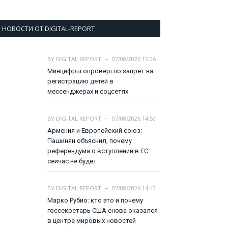
НОВОСТИ ОТ DIGITAL-REPORT
BY
DIGITAL REPORT
07/08/2026 15:06
Минцифры опровергло запрет на
регистрацию детей в
мессенджерах и соцсетях
BY
DIGITAL REPORT
07/08/2026 14:53
Армения и Европейский союз:
Пашинян объяснил, почему
референдума о вступлении в ЕС
сейчас не будет
BY
DIGITAL REPORT
07/08/2026 14:43
Марко Рубио: кто это и почему
госсекретарь США снова оказался
в центре мировых новостей