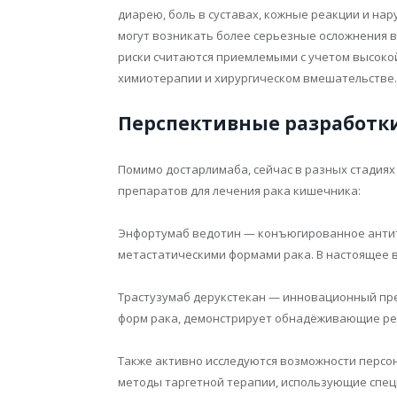
диарею, боль в суставах, кожные реакции и на
могут возникать более серьезные осложнения в
риски считаются приемлемыми с учетом высоко
химиотерапии и хирургическом вмешательстве.
Перспективные разработки
Помимо достарлимаба, сейчас в разных стадия
препаратов для лечения рака кишечника:
Энфортумаб ведотин — конъюгированное антит
метастатическими формами рака. В настоящее 
Трастузумаб дерукстекан — инновационный пр
форм рака, демонстрирует обнадёживающие ре
Также активно исследуются возможности персо
методы таргетной терапии, использующие спе