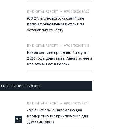
BY
DIGITAL REPORT
07/08/2026 14:20
iOS 27: что нового, какие iPhone
получат обновление и стоит ли
устанавливать бету
BY
DIGITAL REPORT
07/08/2026 14:13
Какой сегодня праздник 7 августа
2026 года: День пива, Анна Летняя и
что отмечают в России
ПОСЛЕДНИЕ ОБЗОРЫ
BY
DIGITAL REPORT
08/03/2025 22:13
«Split Fiction»: ошеломляющее
кооперативное приключение для
8.7
двоих игроков