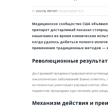
BY
DIGITAL REPORT
ON
24/12/2024 13:27
Медицинское сообщество США объявило
препарат достарлимаб показал стопроц
кишечника во время клинических испыт
когда удалось добиться полного излече
применения традиционных методов — х
Революционные результа
Достарлимаб продемонстрировал впечатляющие
онкологических заболеваний. Важно отметить, 
но полностью уничтожает раковые клетки, обес
пациентов, прошедших курс лечения, риск реци
Механизм действия и пре