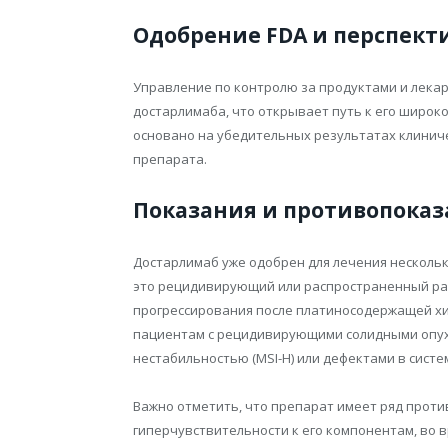
Одобрение FDA и перспект
Управление по контролю за продуктами и лека
достарлимаба, что открывает путь к его широк
основано на убедительных результатах клинич
препарата.
Показания и противопока
Достарлимаб уже одобрен для лечения несколь
это рецидивирующий или распространенный рак
прогрессирования после платиносодержащей хи
пациентам с рецидивирующими солидными опух
нестабильностью (MSI-H) или дефектами в сист
Важно отметить, что препарат имеет ряд проти
гиперчувствительности к его компонентам, во 