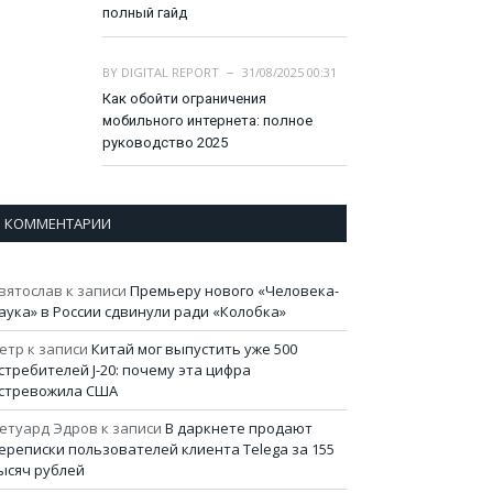
полный гайд
BY
DIGITAL REPORT
31/08/2025 00:31
Как обойти ограничения
мобильного интернета: полное
руководство 2025
КОММЕНТАРИИ
вятослав
к записи
Премьеру нового «Человека-
аука» в России сдвинули ради «Колобка»
етр
к записи
Китай мог выпустить уже 500
стребителей J-20: почему эта цифра
стревожила США
етуард Эдров
к записи
В даркнете продают
ереписки пользователей клиента Telega за 155
ысяч рублей