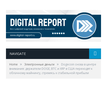
NAVIGATE
»
»
Home
Электронные деньги
Dogecoin снова в центре
внимания: держатели DOGE, BTC и XRP в США переходят к
облачному майнингу, стремясь к стабильной прибыли