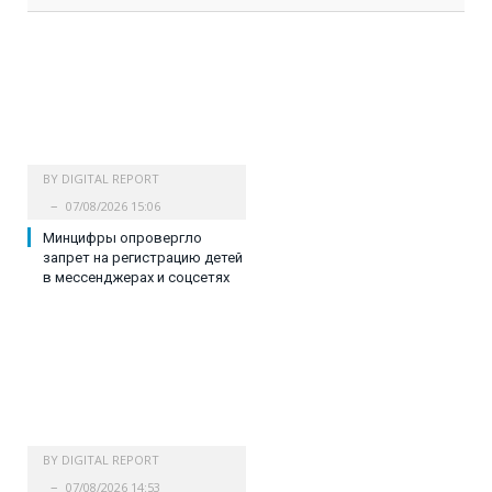
BY
DIGITAL REPORT
07/08/2026 15:06
Минцифры опровергло
запрет на регистрацию детей
в мессенджерах и соцсетях
BY
DIGITAL REPORT
07/08/2026 14:53