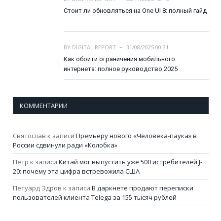
Стоит ли обновляться на One UI 8: полный гайд
BY
DIGITAL REPORT
31/08/2025 00:31
Как обойти ограничения мобильного
интернета: полное руководство 2025
КОММЕНТАРИИ
Святослав
к записи
Премьеру нового «Человека-паука» в
России сдвинули ради «Колобка»
Петр
к записи
Китай мог выпустить уже 500 истребителей J-
20: почему эта цифра встревожила США
Петуард Эдров
к записи
В даркнете продают переписки
пользователей клиента Telega за 155 тысяч рублей