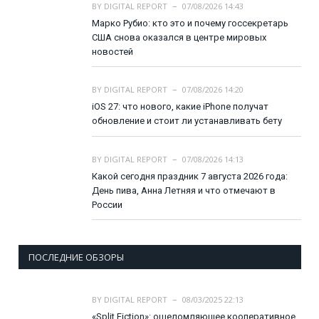
BY
DIGITAL REPORT
07/08/2026 14:43
Марко Рубио: кто это и почему госсекретарь
США снова оказался в центре мировых
новостей
BY
DIGITAL REPORT
07/08/2026 14:20
iOS 27: что нового, какие iPhone получат
обновление и стоит ли устанавливать бету
BY
DIGITAL REPORT
07/08/2026 14:13
Какой сегодня праздник 7 августа 2026 года:
День пива, Анна Летняя и что отмечают в
России
ПОСЛЕДНИЕ ОБЗОРЫ
BY
DIGITAL REPORT
08/03/2025 22:13
«Split Fiction»: ошеломляющее кооперативное