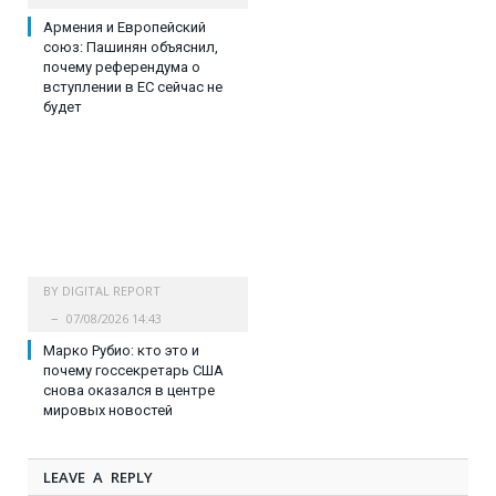
Армения и Европейский
союз: Пашинян объяснил,
почему референдума о
вступлении в ЕС сейчас не
будет
BY
DIGITAL REPORT
07/08/2026 14:43
Марко Рубио: кто это и
почему госсекретарь США
снова оказался в центре
мировых новостей
LEAVE A REPLY