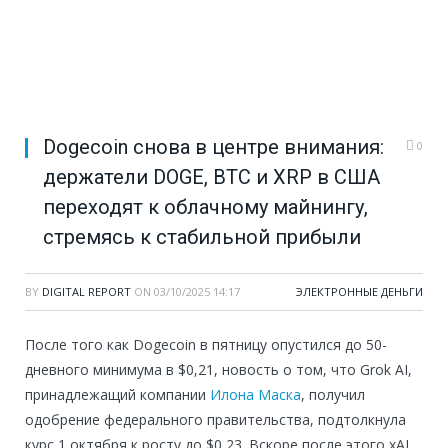
Dogecoin снова в центре внимания:
0
держатели DOGE, BTC и XRP в США
переходят к облачному майнингу,
стремясь к стабильной прибыли
BY
DIGITAL REPORT
ON
03/10/2025 14:17
ЭЛЕКТРОННЫЕ ДЕНЬГИ
После того как Dogecoin в пятницу опустился до 50-
дневного минимума в $0,21, новость о том, что Grok AI,
принадлежащий компании
Илона Маска
, получил
одобрение федерального правительства, подтолкнула
курс 1 октября к росту до $0,23. Вскоре после этого xAI