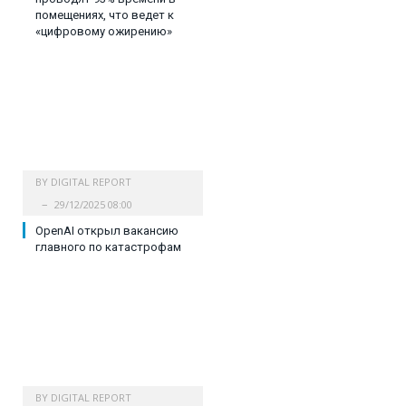
помещениях, что ведет к
«цифровому ожирению»
BY
DIGITAL REPORT
29/12/2025 08:00
OpenAI открыл вакансию
главного по катастрофам
BY
DIGITAL REPORT