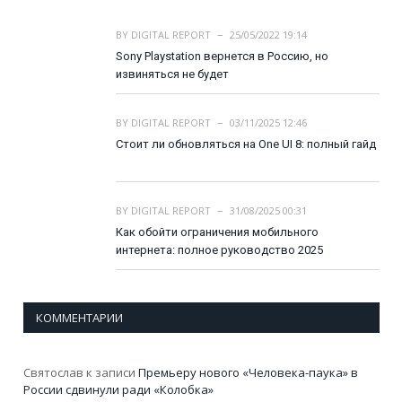
BY
DIGITAL REPORT
25/05/2022 19:14
Sony Playstation вернется в Россию, но
извиняться не будет
BY
DIGITAL REPORT
03/11/2025 12:46
Стоит ли обновляться на One UI 8: полный гайд
BY
DIGITAL REPORT
31/08/2025 00:31
Как обойти ограничения мобильного
интернета: полное руководство 2025
КОММЕНТАРИИ
Святослав
к записи
Премьеру нового «Человека-паука» в
России сдвинули ради «Колобка»