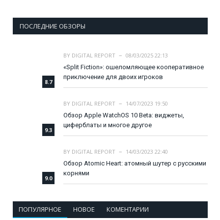
ПОСЛЕДНИЕ ОБЗОРЫ
BY
DIGITAL REPORT
08/03/2025 22:13
«Split Fiction»: ошеломляющее кооперативное
приключение для двоих игроков
8.7
BY
DIGITAL REPORT
14/07/2023 19:50
Обзор Apple WatchOS 10 Beta: виджеты,
циферблаты и многое другое
9.3
BY
DIGITAL REPORT
14/03/2023 22:40
Обзор Atomic Heart: атомный шутер с русскими
корнями
9.0
ПОПУЛЯРНОЕ
НОВОЕ
КОМЕНТАРИИ