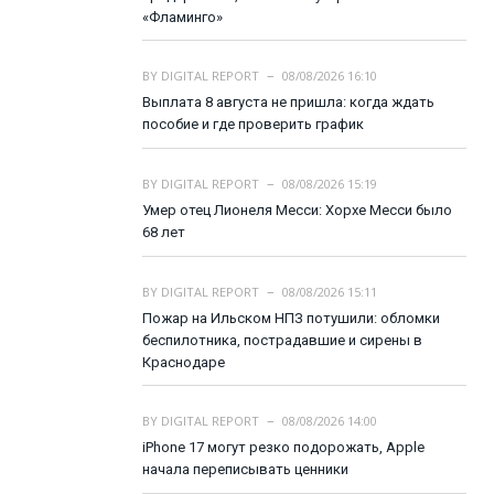
«Фламинго»
BY
DIGITAL REPORT
08/08/2026 16:10
Выплата 8 августа не пришла: когда ждать
пособие и где проверить график
BY
DIGITAL REPORT
08/08/2026 15:19
Умер отец Лионеля Месси: Хорхе Месси было
68 лет
BY
DIGITAL REPORT
08/08/2026 15:11
Пожар на Ильском НПЗ потушили: обломки
беспилотника, пострадавшие и сирены в
Краснодаре
BY
DIGITAL REPORT
08/08/2026 14:00
iPhone 17 могут резко подорожать, Apple
начала переписывать ценники