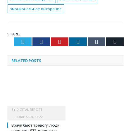
эмоциональное выгорание
SHARE.
Twitter
Facebook
Pinterest
LinkedIn
Tumblr
Email
RELATED
POSTS
BY
DIGITAL REPORT
08/01/2026 13:22
Врачи бьют тревогу: люди
проводят 93% времени в