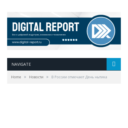
NAVIGATE
»
»
Home
Новости
В России отмечают День нытика