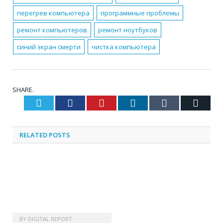
перегрев компьютера
программные проблемы
ремонт компьютеров
ремонт ноутбуков
синий экран смерти
чистка компьютера
SHARE.
Twitter
Facebook
Pinterest
LinkedIn
Tumblr
Email
RELATED
POSTS
BY
DIGITAL REPORT