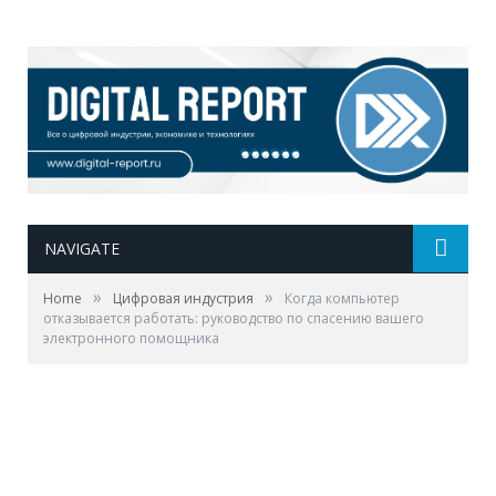
NAVIGATE
»
»
Home
Цифровая индустрия
Когда компьютер
отказывается работать: руководство по спасению вашего
электронного помощника