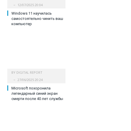
12/07/2025 20:04
Windows 11 научилась
самостоятельно чинить ваш
компьютер
BY
DIGITAL REPORT
27/06/2025 20:24
Microsoft похоронила
легендарный синий экран
смерти после 40 лет службы