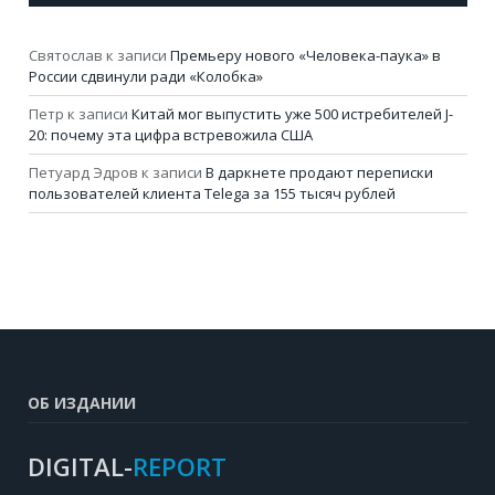
Святослав
к записи
Премьеру нового «Человека-паука» в
России сдвинули ради «Колобка»
Петр
к записи
Китай мог выпустить уже 500 истребителей J-
20: почему эта цифра встревожила США
Петуард Эдров
к записи
В даркнете продают переписки
пользователей клиента Telega за 155 тысяч рублей
ОБ ИЗДАНИИ
DIGITAL-
REPORT