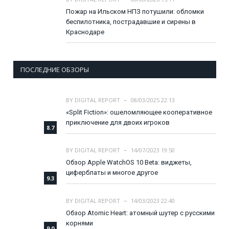
Пожар на Ильском НПЗ потушили: обломки
беспилотника, пострадавшие и сирены в
Краснодаре
ПОСЛЕДНИЕ ОБЗОРЫ
BY
DIGITAL REPORT
08/03/2025 22:13
«Split Fiction»: ошеломляющее кооперативное
приключение для двоих игроков
8.7
BY
DIGITAL REPORT
14/07/2023 19:50
Обзор Apple WatchOS 10 Beta: виджеты,
циферблаты и многое другое
9.3
BY
DIGITAL REPORT
14/03/2023 22:40
Обзор Atomic Heart: атомный шутер с русскими
корнями
9.0