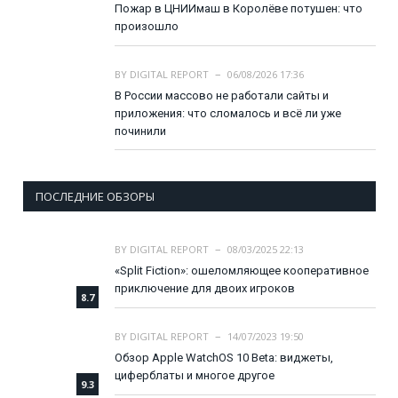
Пожар в ЦНИИмаш в Королёве потушен: что
произошло
BY
DIGITAL REPORT
06/08/2026 17:36
В России массово не работали сайты и
приложения: что сломалось и всё ли уже
починили
ПОСЛЕДНИЕ ОБЗОРЫ
BY
DIGITAL REPORT
08/03/2025 22:13
«Split Fiction»: ошеломляющее кооперативное
приключение для двоих игроков
8.7
BY
DIGITAL REPORT
14/07/2023 19:50
Обзор Apple WatchOS 10 Beta: виджеты,
циферблаты и многое другое
9.3