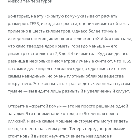
низкой температурой.
Во-вторых, на эту «скрытую кому» указывают расчеты
размеров. TESS, исходя из яркости, оценил диаметр объекта
примерно в шесть километров. Однако более точные
измерения с помощью мощного телескопа «Хаббл» показали,
что само твердое ядро кометы гораздо меньше — его
диаметр составляет от 2,8 до 4,4 километра. Куда же делась
разница в несколько километров? Ученые считают, что TESS
на самом деле видел не «голое» ядро, а ядро вместе с этим
самым невидимым, но очень плотным облаком вещества
вокруг него. Это как пытаться разглядеть человека в густом
тумане — вы видите лишь размытый и увеличенный силуэт.
Открытие «скрытой комы» — это не просто решение одной
загадки. Это напоминание о том, что Вселенная полна
иллюзий, и даже самые мощные инструменты могут видеть
не то, что есть на самом деле. Теперь перед астрономами
стоит новый вызов: научиться видеть невидимое и