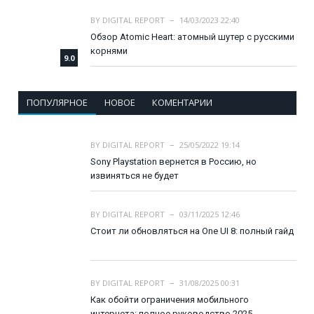
BY
DIGITAL REPORT
14/03/2023 22:40
Обзор Atomic Heart: атомный шутер с русскими
корнями
9.0
ПОПУЛЯРНОЕ
НОВОЕ
КОМЕНТАРИИ
BY
DIGITAL REPORT
25/05/2022 19:14
Sony Playstation вернется в Россию, но
извиняться не будет
BY
DIGITAL REPORT
03/11/2025 12:46
Стоит ли обновляться на One UI 8: полный гайд
BY
DIGITAL REPORT
31/08/2025 00:31
Как обойти ограничения мобильного
интернета: полное руководство 2025