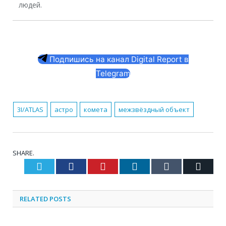
людей.
Подпишись на канал Digital Report в
Telegram
3I/ATLAS
астро
комета
межзвёздный объект
SHARE.
Twitter
Facebook
Pinterest
LinkedIn
Tumblr
Email
RELATED
POSTS