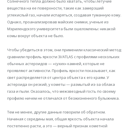
Солнечного тепла должно было хватать, чтобы летучие
вещества на ее поверхности, такие как замерзший
углекислый газ, начали испаряться, создавая туманную кому.
Однако, проанализировав майские снимки, ученые из
Мэрилендского университета были ошеломлены: никакой
комы вокруг объекта не было.
Чтобы убедиться в этом, они применили классический метод:
сравнили профиль яркости 3I/ATLAS с профилями нескольких
обычных астероидов — «сухих» камней, которые не
проявляют активности. Профиль яркости показывает, как
свет распределяется от центра объекта к его краям. У
астероида он резкий, у кометы — размытый из-за облака
газа и пыли. Оказалось, что межзвездный гость по своему
профилю ничем не отличался от безжизненного булыжника.
Тем не менее, другие данные говорили об обратном.
Начиная с середины мая, общая яркость объекта начала
постепенно расти, а это — верный признак кометной