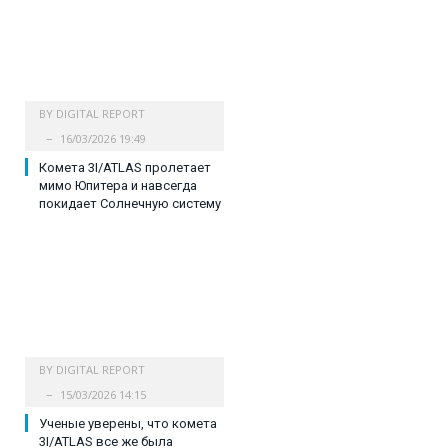
BY
DIGITAL REPORT
16/03/2026 19:49
Комета 3I/ATLAS пролетает
мимо Юпитера и навсегда
покидает Солнечную систему
BY
DIGITAL REPORT
15/03/2026 14:15
Ученые уверены, что комета
3I/ATLAS все же была