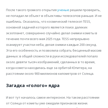
После такого громкого открытия
ученые
решили проверить,
не попадал ли объект в объективы телескопов раньше. И не
ошиблись. Оказалось, что космический телескоп TESS,
основной задачей которого является поиск далеких
экзопланет, совершенно случайно делал снимки кометы в
течение почти всего мая 2025 года. TESS непрерывно
сканирует участки неба, делая снимки каждые 200 секунд.
Эта его особенность и позволила собрать бесценный массив
данных: в общей сложности в руки исследователей попало
около девяти тысяч изображений, сделанных в то время,
когда комета находилась еще за орбитой Юпитера, на
расстоянии около 900 миллионов километров от Солнца.
Загадка «голого» ядра
И вот тут началось самое интересное. На таком расстоянии
от Солнца от кометы уже ожидали признаков жизни.