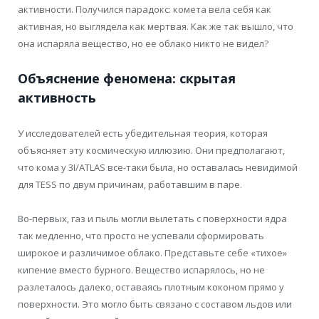
активности. Получился парадокс: комета вела себя как
активная, но выглядела как мертвая. Как же так вышло, что
она испаряла вещество, но ее облако никто не видел?
Объяснение феномена: скрытая
активность
У исследователей есть убедительная теория, которая
объясняет эту космическую иллюзию. Они предполагают,
что кома у 3I/ATLAS все-таки была, но оставалась невидимой
для TESS по двум причинам, работавшим в паре.
Во-первых, газ и пыль могли вылетать с поверхности ядра
так медленно, что просто не успевали сформировать
широкое и различимое облако. Представьте себе «тихое»
кипение вместо бурного. Вещество испарялось, но не
разлеталось далеко, оставаясь плотным коконом прямо у
поверхности. Это могло быть связано с составом льдов или