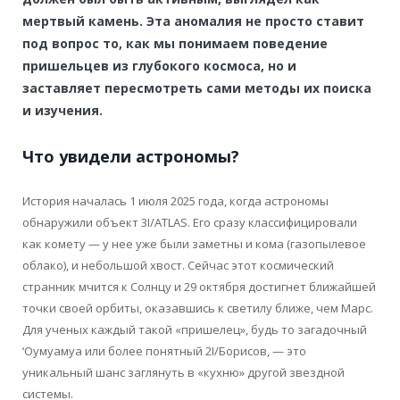
мертвый камень. Эта аномалия не просто ставит
под вопрос то, как мы понимаем поведение
пришельцев из глубокого космоса, но и
заставляет пересмотреть сами методы их поиска
и изучения.
Что увидели астрономы?
История началась 1 июля 2025 года, когда астрономы
обнаружили объект 3I/ATLAS. Его сразу классифицировали
как комету — у нее уже были заметны и кома (газопылевое
облако), и небольшой хвост. Сейчас этот космический
странник мчится к Солнцу и 29 октября достигнет ближайшей
точки своей орбиты, оказавшись к светилу ближе, чем Марс.
Для ученых каждый такой «пришелец», будь то загадочный
‘Оумуамуа или более понятный 2I/Борисов, — это
уникальный шанс заглянуть в «кухню» другой звездной
системы.