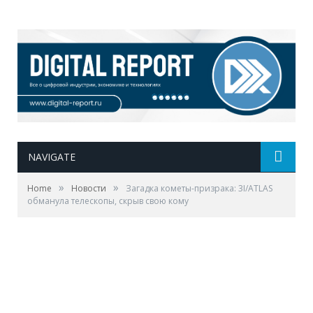
NAVIGATE
»
»
Home
Новости
Загадка кометы-призрака: 3I/ATLAS
обманула телескопы, скрыв свою кому