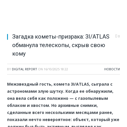
Загадка кометы-призрака: 3I/ATLAS
0
обманула телескопы, скрыв свою
кому
BY
DIGITAL REPORT
ON
16/10/2025 18:22
НОВОСТИ
Межзвездный гость, комета 3I/ATLAS, сыграла с
астрономами злую шутку. Когда ее обнаружили,
она вела себя как положено — с газопылевым
облаком и хвостом. Но архивные снимки,
сделанные всего несколькими месяцами ранее,
показали нечто невероятное: объект, который уже
должен был быть активным, выглядел как