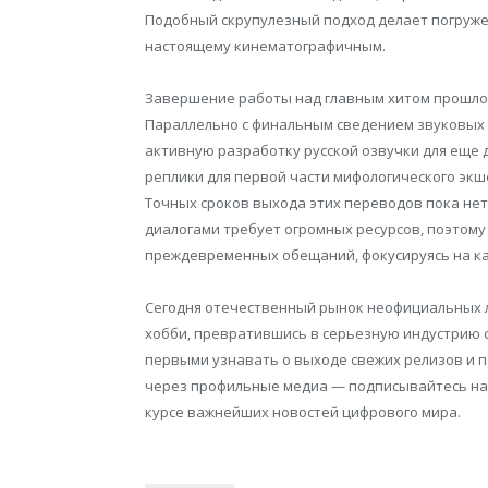
Подобный скрупулезный подход делает погруже
настоящему кинематографичным.
Завершение работы над главным хитом прошлого
Параллельно с финальным сведением звуковых 
активную разработку русской озвучки для еще 
реплики для первой части мифологического экше
Точных сроков выхода этих переводов пока не
диалогами требует огромных ресурсов, поэтом
преждевременных обещаний, фокусируясь на ка
Сегодня отечественный рынок неофициальных л
хобби, превратившись в серьезную индустрию 
первыми узнавать о выходе свежих релизов и п
через профильные медиа — подписывайтесь н
курсе важнейших новостей цифрового мира.