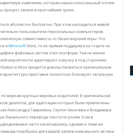
ндинговую кампанию, которая нашла колоссальный отклик
ь процесс записи в кратчайшие сроки.
ться абсолютно бесплатно. При этом насладиться живой
ючительно пользователи персональных компьютеров.
хническую совместимость со Steam-версией игры. Что
ore и
Microsoft
Store, то их прямая поддержка на старте не
ецифике файловых систем этих платформ. Тем не менее
долей вероятности адаптируют озвучку и под сторонние
Station и Xbox придется довольствоваться оригинальным
ная архитектура приставок полностью блокирует легальную
по меркам крупных мировых издателей. В оригинальной
часов диалогов, для адаптации которых были привлечены
чая Александра Гаврилина, Сергея Чихачёва и Владимира
е банального перевода текста по ролям. Если в
удиодневники часто начитывались одними и теми же
 команда подобрала для каждой записи уникального актера.