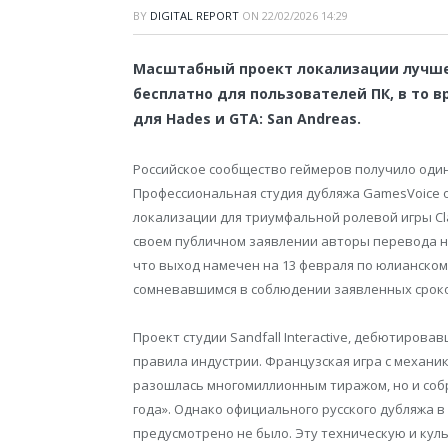
BY
DIGITAL REPORT
ON
22/02/2026 14:29
Масштабный проект локализации лучшей
бесплатно для пользователей ПК, в то 
для Hades и GTA: San Andreas.
Российское сообщество геймеров получило один
Профессиональная студия дубляжа GamesVoice 
локализации для триумфальной ролевой игры Clair
своем публичном заявлении авторы перевода н
что выход намечен на 13 февраля по юлианском
сомневавшимся в соблюдении заявленных срок
Проект студии Sandfall Interactive, дебютиров
правила индустрии. Французская игра с механи
разошлась многомиллионным тиражом, но и соб
года». Однако официального русского дубляжа 
предусмотрено не было. Эту техническую и кул