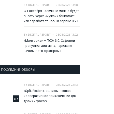
BY
DIGITAL REPORT
06/08/2026 13:18
С 1 октября наличные можно будет
внести через «чужой» банкомат:
как заработает новый сервис СБП
BY
DIGITAL REPORT
06/08/2026 13:02
«Мальорка» — ПСЖ 3:0: Сафонов
пропустил два мяча, парижане
начали лето с разгрома
ПОСЛЕДНИЕ ОБЗОРЫ
BY
DIGITAL REPORT
08/03/2025 22:13
«Split Fiction»: ошеломляющее
кооперативное приключение для
8.7
двоих игроков