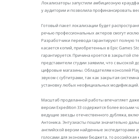
Локализаторы запустили амбициозную краудфа
у аудитории и позволила профинансировать вес
Готовый пакет локализации будет распространя
речью профессиональных актеров смогут искл
Разработчики перевода гарантируют полную те
касается копий, приобретенных в Epic Games St
гарантируется. Причина кроется в закрытой сп
представители студии заявили, что с высокой 
цифровые магазины. Обладателям консолей Play
звуком с субтитрами, так как закрытая систем
установку любых неофициальных модификаций.
Масштаб проделанной работы впечатляет даже 
версии Expedition 33 содержится более восьми 
ведущие звезды отечественного дубляжа, вклю
Антоника. Энтузиасты пошли значительно дальш
английской версии найденные экспедиторами а
голосами для экономии бюджета, то российская