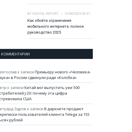
BY
DIGITAL REPORT
31/08/2025 00:31
Как обойти ограничения
мобильного интернета: полное
руководство 2025
КОММЕНТАРИИ
вятослав
к записи
Премьеру нового «Человека-
аука» в России сдвинули ради «Колобка»
етр
к записи
Китай мог выпустить уже 500
стребителей J-20: почему эта цифра
стревожила США
етуард Эдров
к записи
В даркнете продают
ереписки пользователей клиента Telega за 155
ысяч рублей