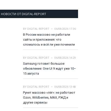
НОВОСТИ ОТ DIGITAL-REPORT
BY
DIGITAL REPORT
06/08/2026 17:36
В России массово не работали
сайты и приложения: что
сломалось и всё ли уже починили
BY
DIGITAL REPORT
06/08/2026 14:29
Samsung готовит большое
обновление: One UI 9 ждут уже 10–
15 августа
BY
DIGITAL REPORT
06/08/2026 13:48
Рунет массово «лёг»: не работают
Ozon, Wildberries, MAX, РЖД и
другие сервисы