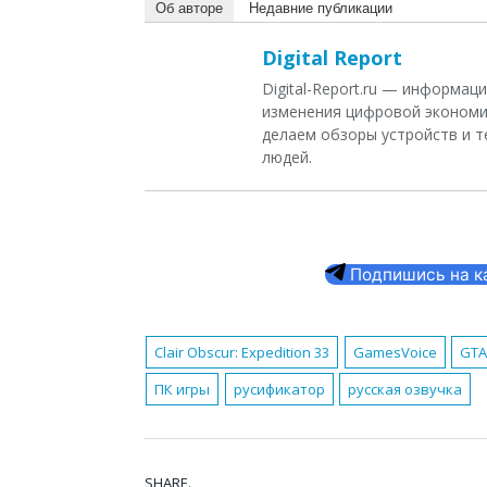
Об авторе
Недавние публикации
Digital Report
Digital-Report.ru — информа
изменения цифровой экономи
делаем обзоры устройств и т
людей.
Подпишись на кан
Clair Obscur: Expedition 33
GamesVoice
GTA
ПК игры
русификатор
русская озвучка
SHARE.