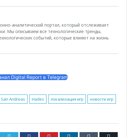
ционно-аналитический портал, который отслеживает
ки. Мы описываем все технологические тренды,
ехнологических событий, которые влияют на жизнь
ал Digital Report в Telegram
 San Andreas
Hades
локализация игр
новости игр
Twitter
Facebook
Pinterest
LinkedIn
Tumblr
Email