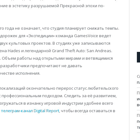
ние в эстетику разрушаемой Прекрасной эпохи по-
 года не означает, что студия планирует снижать темпы.
дорожек для «Экспедиции» команда GamesVoice ведет
двух культовых проектов. В студиях уже записываются
на Hades и легендарной Grand Theft Auto: San Andreas.
т. Объем работы над открытыми мирами и ветвящимися
у разработчики предпочитают не давать
честве исполнения.
С
п
окализаций окончательно перерос статус любительского
П
с профессиональным подходом. Следить за её развитием,
и
огружаться в изнанку игровой индустрии удобнее всего
в
а
телеграм-канал Digital Report
, чтобы всегда оставаться в
П
п
т