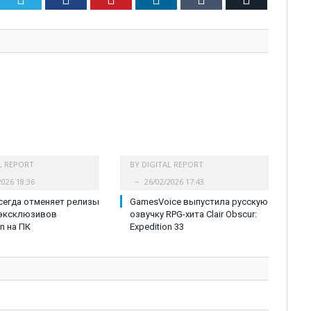
L REPORT
BY
DIGITAL REPORT
2026 18:36
26/02/2026 17:43
сегда отменяет релизы
GamesVoice выпустила русскую
 эксклюзивов
озвучку RPG-хита Clair Obscur:
on на ПК
Expedition 33