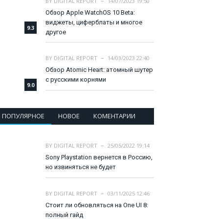
BY
DIGITAL REPORT
14/07/2023 19:50
Обзор Apple WatchOS 10 Beta:
виджеты, циферблаты и многое
9.3
другое
BY
DIGITAL REPORT
14/03/2023 22:40
Обзор Atomic Heart: атомный шутер
с русскими корнями
9.0
ПОПУЛЯРНОЕ
НОВОЕ
КОМЕНТАРИИ
BY
DIGITAL REPORT
25/05/2022 19:14
Sony Playstation вернется в Россию,
но извиняться не будет
BY
DIGITAL REPORT
03/11/2025 12:46
Стоит ли обновляться на One UI 8:
полный гайд