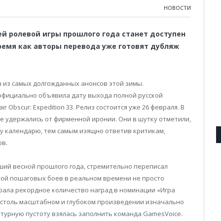
НОВОСТИ
 ролевой игры прошлого года станет доступен
время как авторы перевода уже готовят дубляж
 из самых долгожданных анонсов этой зимы.
официально объявила дату выхода полной русской
 Obscur: Expedition 33. Релиз состоится уже 26 февраля. В
е удержались от фирменной иронии. Они в шутку отметили,
у календарю, тем самым изящно ответив критикам,
ов.
авший весной прошлого года, стремительно переписал
кой пошаговых боев в реальном времени не просто
рала рекордное количество наград в номинации «Игра
в столь масштабном и глубоком произведении изначально
ьтурную пустоту взялась заполнить команда GamesVoice.