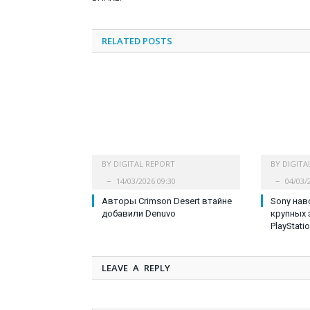
RELATED
POSTS
BY
DIGITAL REPORT
BY
DIGITA
14/03/2026 09:30
04/03/
Авторы Crimson Desert втайне
Sony нав
добавили Denuvo
крупных
PlayStati
LEAVE A REPLY