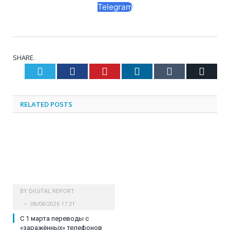
Telegram
SHARE.
Twitter
Facebook
Pinterest
LinkedIn
Tumblr
Email
RELATED
POSTS
BY
DIGITAL REPORT
08/08/2026 17:31
С 1 марта переводы с
«заражённых» телефонов