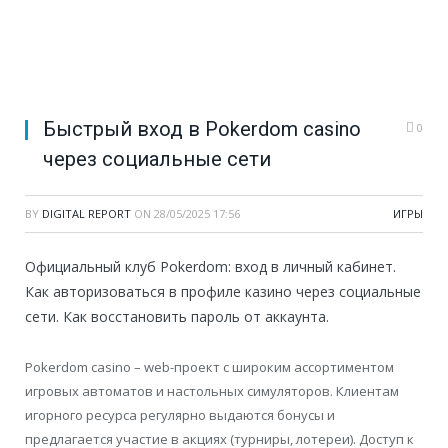
Быстрый вход в Pokerdom casino
0
через социальные сети
BY
DIGITAL REPORT
ON
28/05/2025 17:56
ИГРЫ
Официальный клуб Pokerdom: вход в личный кабинет.
Как авторизоваться в профиле казино через социальные
сети. Как восстановить пароль от аккаунта.
Pokerdom casino – web-проект с широким ассортиментом
игровых автоматов и настольных симуляторов. Клиентам
игорного ресурса регулярно выдаются бонусы и
предлагается участие в акциях (турниры, лотереи). Доступ к