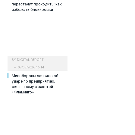
перестанут проходить: как
избежать блокировки
BY
DIGITAL REPORT
08/08/2026 16:14
Минобороны заявило об
ударе по предприятию,
связанному с ракетой
«Фламинго»