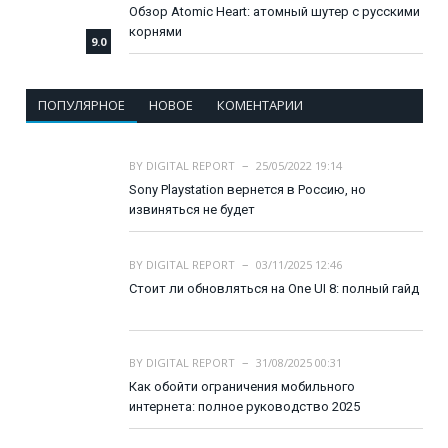
Обзор Atomic Heart: атомный шутер с русскими
корнями
9.0
ПОПУЛЯРНОЕ
НОВОЕ
КОМЕНТАРИИ
BY
DIGITAL REPORT
25/05/2022 19:14
Sony Playstation вернется в Россию, но
извиняться не будет
BY
DIGITAL REPORT
03/11/2025 12:46
Стоит ли обновляться на One UI 8: полный гайд
BY
DIGITAL REPORT
31/08/2025 00:31
Как обойти ограничения мобильного
интернета: полное руководство 2025