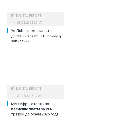
BY
DIGITAL REPORT
03/06/2026 20:17
YouTube тормозит: что
делать и как понять причину
зависаний
BY
DIGITAL REPORT
21/05/2026 17:29
Минцифры отложило
введение платы за VPN-
трафик до осени 2026 года