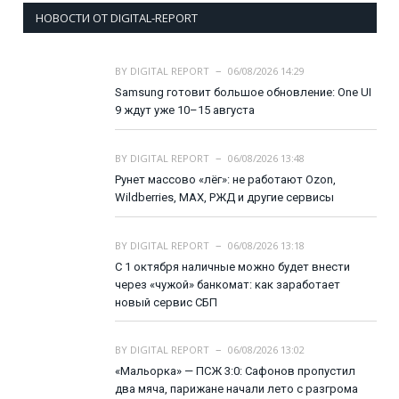
НОВОСТИ ОТ DIGITAL-REPORT
BY
DIGITAL REPORT
06/08/2026 14:29
Samsung готовит большое обновление: One UI
9 ждут уже 10–15 августа
BY
DIGITAL REPORT
06/08/2026 13:48
Рунет массово «лёг»: не работают Ozon,
Wildberries, MAX, РЖД и другие сервисы
BY
DIGITAL REPORT
06/08/2026 13:18
С 1 октября наличные можно будет внести
через «чужой» банкомат: как заработает
новый сервис СБП
BY
DIGITAL REPORT
06/08/2026 13:02
«Мальорка» — ПСЖ 3:0: Сафонов пропустил
два мяча, парижане начали лето с разгрома