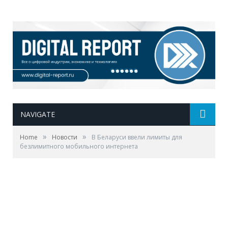
NAVIGATE
»
»
Home
Новости
В Беларуси ввели лимиты для
безлимитного мобильного интернета