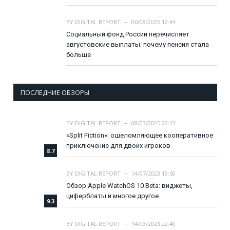
BY
DIGITAL REPORT
06/08/2026 12:44
Социальный фонд России перечисляет
августовские выплаты: почему пенсия стала
больше
ПОСЛЕДНИЕ ОБЗОРЫ
BY
DIGITAL REPORT
08/03/2025 22:13
«Split Fiction»: ошеломляющее кооперативное
приключение для двоих игроков
8.7
BY
DIGITAL REPORT
14/07/2023 19:50
Обзор Apple WatchOS 10 Beta: виджеты,
циферблаты и многое другое
9.3
BY
DIGITAL REPORT
14/03/2023 22:40