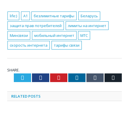
life:)
А1
безлимитные тарифы
Беларусь
защита прав потребителей
лимиты на интернет
Минсвязи
мобильный интернет
МТС
скорость интернета
тарифы связи
SHARE.
Twitter
Facebook
Pinterest
LinkedIn
Tumblr
Email
RELATED
POSTS