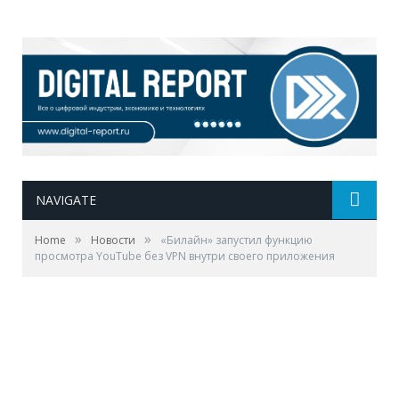
NAVIGATE
»
»
Home
Новости
«Билайн» запустил функцию
просмотра YouTube без VPN внутри своего приложения