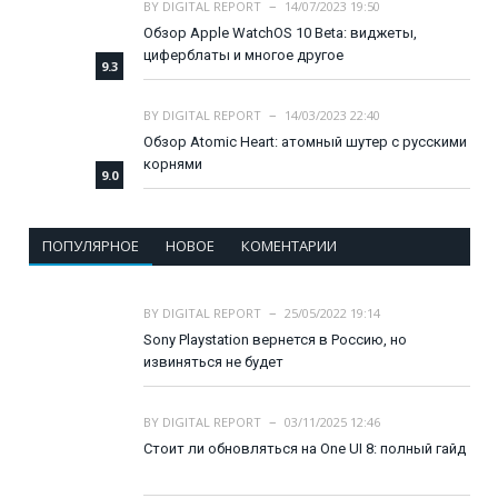
BY
DIGITAL REPORT
14/07/2023 19:50
Обзор Apple WatchOS 10 Beta: виджеты,
циферблаты и многое другое
9.3
BY
DIGITAL REPORT
14/03/2023 22:40
Обзор Atomic Heart: атомный шутер с русскими
корнями
9.0
ПОПУЛЯРНОЕ
НОВОЕ
КОМЕНТАРИИ
BY
DIGITAL REPORT
25/05/2022 19:14
Sony Playstation вернется в Россию, но
извиняться не будет
BY
DIGITAL REPORT
03/11/2025 12:46
Стоит ли обновляться на One UI 8: полный гайд