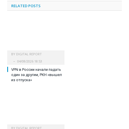
RELATED
POSTS
BY
DIGITAL REPORT
04/08/2026 18:53
VPN в России начали падать
один за другим, РКН «вышел
из отпуска»
BY
DIGITAL REPORT