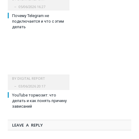
05/06/2026 16:27
Почему Telegram не
подключается и что с этим
делать
BY
DIGITAL REPORT
03/06/2026 20:17
YouTube тормозит: что
делать и как понять причину
зависаний
LEAVE A REPLY