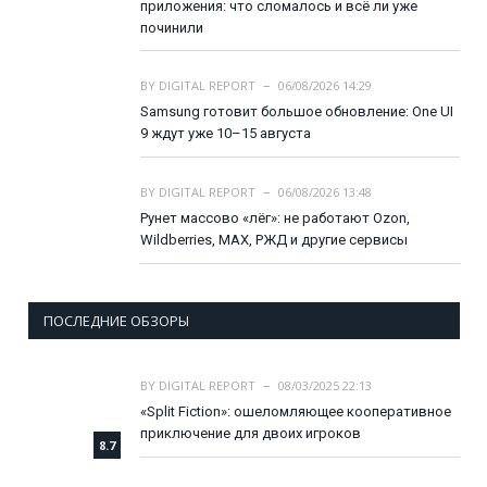
приложения: что сломалось и всё ли уже
починили
BY
DIGITAL REPORT
06/08/2026 14:29
Samsung готовит большое обновление: One UI
9 ждут уже 10–15 августа
BY
DIGITAL REPORT
06/08/2026 13:48
Рунет массово «лёг»: не работают Ozon,
Wildberries, MAX, РЖД и другие сервисы
ПОСЛЕДНИЕ ОБЗОРЫ
BY
DIGITAL REPORT
08/03/2025 22:13
«Split Fiction»: ошеломляющее кооперативное
приключение для двоих игроков
8.7