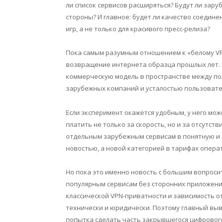
ли список сервисов расширяться? Будут ли зару
стороны? И главное: будет ли качество соедине
игр, а не только для красивого пресс-релиза?
Пока самым разумным отношением к «белому VP
возвращение интернета образца прошлых лет. 
коммерческую модель в пространстве между по
зарубежных компаний и усталостью пользовате
Если эксперимент окажется удобным, у него мо
платить не только за скорость, но и за отсутст
отдельным зарубежным сервисам в понятную и с
новостью, а новой категорией в тарифах опера
Но пока это именно новость с большим вопроси
популярным сервисам без сторонних приложений
классической VPN-приватности и зависимость о
технически и юридически. Поэтому главный выво
попытка сделать часть закрывшегося цифровог