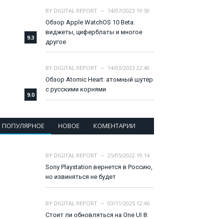
BY
DIGITAL REPORT
14/07/2023 19:50
Обзор Apple WatchOS 10 Beta:
виджеты, циферблаты и многое
9.3
другое
BY
DIGITAL REPORT
14/03/2023 22:40
Обзор Atomic Heart: атомный шутер
с русскими корнями
9.0
ПОПУЛЯРНОЕ
НОВОЕ
КОМЕНТАРИИ
BY
DIGITAL REPORT
25/05/2022 19:14
Sony Playstation вернется в Россию,
но извиняться не будет
BY
DIGITAL REPORT
03/11/2025 12:46
Стоит ли обновляться на One UI 8: