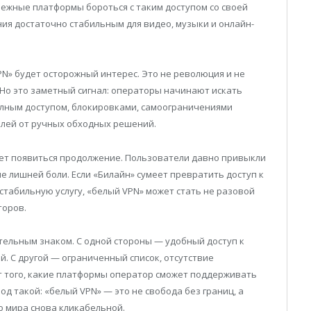
бежные платформы бороться с таким доступом со своей
ния достаточно стабильным для видео, музыки и онлайн-
N» будет осторожный интерес. Это не революция и не
Но это заметный сигнал: операторы начинают искать
лным доступом, блокировками, самоограничениями
лей от ручных обходных решений.
жет появиться продолжение. Пользователи давно привыкли
вие лишней боли. Если «Билайн» сумеет превратить доступ к
табильную услугу, «белый VPN» может стать не разовой
торов.
тельным знаком. С одной стороны — удобный доступ к
. С другой — ограниченный список, отсутствие
т того, какие платформы оператор сможет поддерживать
д такой: «белый VPN» — это не свобода без границ, а
о мира снова кликабельной.