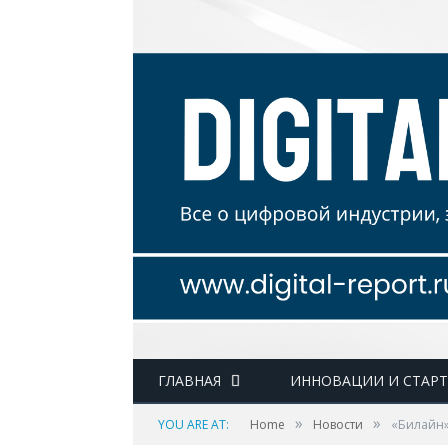
ГЛАВНАЯ
ИННОВАЦИИ И СТАР
»
»
YOU ARE AT:
Home
Новости
«Билайн»