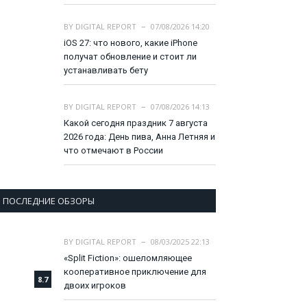
BY
DIGITAL REPORT
07/08/2026 14:20
iOS 27: что нового, какие iPhone
получат обновление и стоит ли
устанавливать бету
BY
DIGITAL REPORT
07/08/2026 14:13
Какой сегодня праздник 7 августа
2026 года: День пива, Анна Летняя и
что отмечают в России
ПОСЛЕДНИЕ ОБЗОРЫ
BY
DIGITAL REPORT
08/03/2025 22:13
«Split Fiction»: ошеломляющее
кооперативное приключение для
8.7
двоих игроков