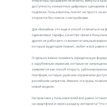
операторы продавали гигабайты, минуты и кра
доступность конкретных цифровых сценариев: м
подписки. Пользователь платит не просто за ин
откроется без плясок с настройками.
Для «Билайна» это ещё и способ отличиться на 
одинаковые тарифы, качество связи и бонусные 
других не работает» становится сильным марке
которые аудитория помнит, любит и всё равно
Отдельно важно понимать юридическую формулу.
к зарубежным сервисам, которые не запрещены 
заявляется как способ открыть заблокированные
платформ, которые ушли или ограничили доступ
российским запретом. Именно эта грань позвол
новой модели.
На практике у пользователей всё равно останет
на смартфоне и через раздачу интернета? Что