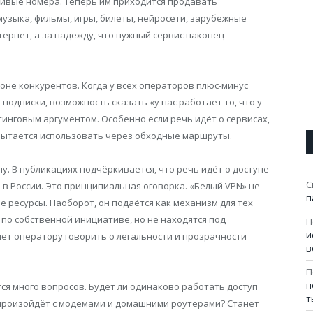
сивые номера. Теперь им приходится продавать
узыка, фильмы, игры, билеты, нейросети, зарубежные
тернет, а за надежду, что нужный сервис наконец
фоне конкурентов. Когда у всех операторов плюс-минус
подписки, возможность сказать «у нас работает то, что у
тинговым аргументом. Особенно если речь идёт о сервисах,
 пытается использовать через обходные маршруты.
 В публикациях подчёркивается, что речь идёт о доступе
С
в России. Это принципиальная оговорка. «Белый VPN» не
п
 ресурсы. Наоборот, он подаётся как механизм для тех
 по собственной инициативе, но не находятся под
П
и
яет оператору говорить о легальности и прозрачности
в
П
п
ся много вопросов. Будет ли одинаково работать доступ
т
 произойдёт с модемами и домашними роутерами? Станет