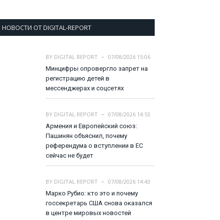
НОВОСТИ ОТ DIGITAL-REPORT
BY
DIGITAL REPORT
07/08/2026 15:06
Минцифры опровергло запрет на
регистрацию детей в
мессенджерах и соцсетях
BY
DIGITAL REPORT
07/08/2026 14:53
Армения и Европейский союз:
Пашинян объяснил, почему
референдума о вступлении в ЕС
сейчас не будет
BY
DIGITAL REPORT
07/08/2026 14:43
Марко Рубио: кто это и почему
госсекретарь США снова оказался
в центре мировых новостей