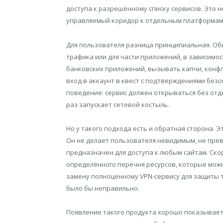
доступа к разрешённому списку сервисов. Это н
управляемый коридор к отдельным платформам
Для пользователя разница принципиальная. Об
трафика или для части приложений, в зависимос
банковских приложений, вызывать капчи, конф
вход в аккаунт в квест с подтверждениями без
поведение: сервис должен открываться без отд
раз запускает сетевой костыль.
Но у такого подхода есть и обратная сторона. 
Он не делает пользователя невидимым, не пре
предназначен для доступа к любым сайтам. Ско
определённого перечня ресурсов, которые мож
замену полноценному VPN-сервису для защиты 
было бы неправильно.
Появление такого продукта хорошо показывает,