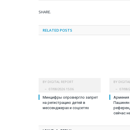
SHARE.
RELATED
POSTS
BY
DIGITAL REPORT
BY
DIGITA
07/08/2026 15:06
07/08/
Минцифры опровергло запрет
Армения 
на регистрацию детей в
Пашинян 
мессенджерах и соцсетях
референд
сейчас н