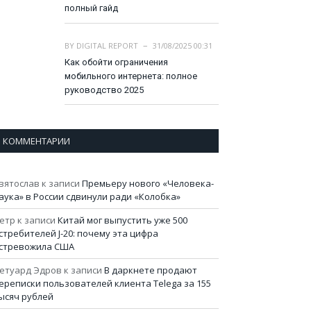
полный гайд
BY
DIGITAL REPORT
31/08/2025 00:31
Как обойти ограничения
мобильного интернета: полное
руководство 2025
КОММЕНТАРИИ
вятослав
к записи
Премьеру нового «Человека-
аука» в России сдвинули ради «Колобка»
етр
к записи
Китай мог выпустить уже 500
стребителей J-20: почему эта цифра
стревожила США
етуард Эдров
к записи
В даркнете продают
ереписки пользователей клиента Telega за 155
ысяч рублей