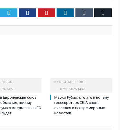
Twitter
Facebook
Pinterest
LinkedIn
Tumblr
Email
L REPORT
BY
DIGITAL REPORT
2026 14:53
07/08/2026 14:43
и Европейский союз:
Марко Рубио: кто это и почему
объяснил, почему
госсекретарь США снова
ума о вступлении в ЕС
оказался в центре мировых
е будет
новостей