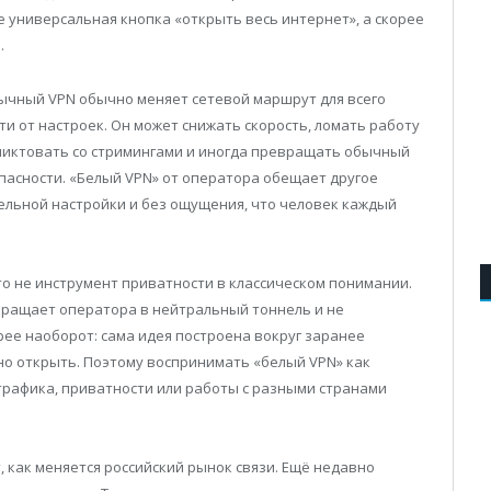
е универсальная кнопка «открыть весь интернет», а скорее
.
ычный VPN обычно меняет сетевой маршрут для всего
ти от настроек. Он может снижать скорость, ломать работу
ликтовать со стримингами и иногда превращать обычный
опасности. «Белый VPN» от оператора обещает другое
ельной настройки и без ощущения, что человек каждый
Это не инструмент приватности в классическом понимании.
вращает оператора в нейтральный тоннель и не
рее наоборот: сама идея построена вокруг заранее
но открыть. Поэтому воспринимать «белый VPN» как
трафика, приватности или работы с разными странами
 как меняется российский рынок связи. Ещё недавно