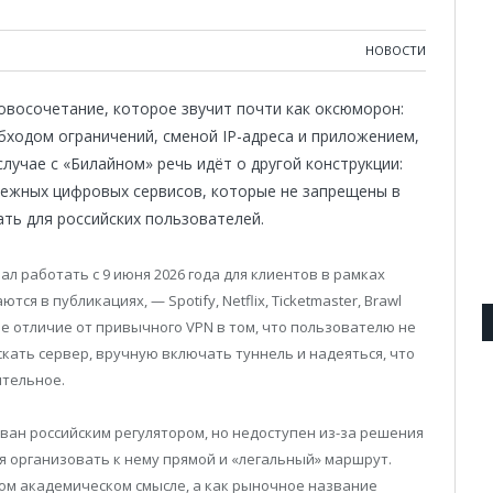
НОВОСТИ
овосочетание, которое звучит почти как оксюморон:
бходом ограничений, сменой IP-адреса и приложением,
лучае с «Билайном» речь идёт о другой конструкции:
бежных цифровых сервисов, которые не запрещены в
ть для российских пользователей.
л работать с 9 июня 2026 года для клиентов в рамках
я в публикациях, — Spotify, Netflix, Ticketmaster, Brawl
ое отличие от привычного VPN в том, что пользователю не
кать сервер, вручную включать туннель и надеяться, что
ительное.
ован российским регулятором, но недоступен из-за решения
 организовать к нему прямой и «легальный» маршрут.
ом академическом смысле, а как рыночное название