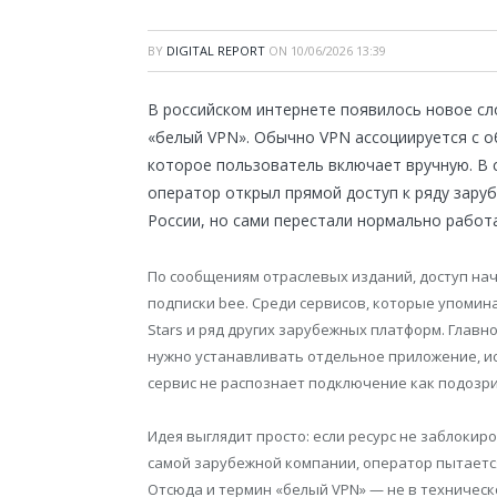
BY
DIGITAL REPORT
ON
10/06/2026 13:39
В российском интернете появилось новое сл
«белый VPN». Обычно VPN ассоциируется с о
которое пользователь включает вручную. В с
оператор открыл прямой доступ к ряду зару
России, но сами перестали нормально работа
По сообщениям отраслевых изданий, доступ нача
подписки bee. Среди сервисов, которые упоминаютс
Stars и ряд других зарубежных платформ. Главн
нужно устанавливать отдельное приложение, ис
сервис не распознает подключение как подозр
Идея выглядит просто: если ресурс не заблокир
самой зарубежной компании, оператор пытается
Отсюда и термин «белый VPN» — не в техническ