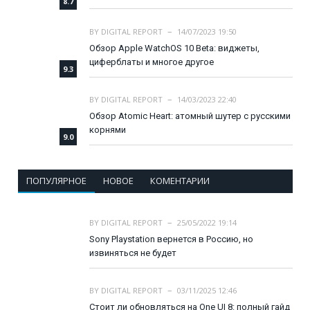
8.7
BY
DIGITAL REPORT
14/07/2023 19:50
Обзор Apple WatchOS 10 Beta: виджеты,
циферблаты и многое другое
9.3
BY
DIGITAL REPORT
14/03/2023 22:40
Обзор Atomic Heart: атомный шутер с русскими
корнями
9.0
ПОПУЛЯРНОЕ
НОВОЕ
КОМЕНТАРИИ
BY
DIGITAL REPORT
25/05/2022 19:14
Sony Playstation вернется в Россию, но
извиняться не будет
BY
DIGITAL REPORT
03/11/2025 12:46
Стоит ли обновляться на One UI 8: полный гайд