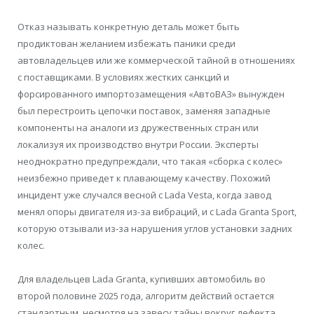
Отказ называть конкретную деталь может быть
продиктован желанием избежать паники среди
автовладельцев или же коммерческой тайной в отношениях
с поставщиками. В условиях жестких санкций и
форсированного импортозамещения «АвтоВАЗ» вынужден
был перестроить цепочки поставок, заменяя западные
компоненты на аналоги из дружественных стран или
локализуя их производство внутри России. Эксперты
неоднократно предупреждали, что такая «сборка с колес»
неизбежно приведет к плавающему качеству. Похожий
инцидент уже случался весной с Lada Vesta, когда завод
менял опоры двигателя из-за вибраций, и с Lada Granta Sport,
которую отзывали из-за нарушения углов установки задних
колес.
Для владельцев Lada Granta, купивших автомобиль во
второй половине 2025 года, алгоритм действий остается
стандартным, несмотря на завесу тайны вокруг дефекта.