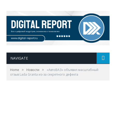
NAVIGATE
»
»
Home
Новости
«АвтоВАЗ» объявил масштабный
отзыв Lada Granta из-за секретного дефекта