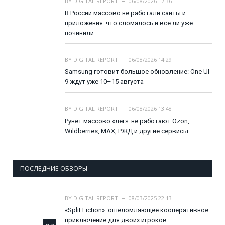
BY
DIGITAL REPORT
06/08/2026 17:36
В России массово не работали сайты и
приложения: что сломалось и всё ли уже
починили
BY
DIGITAL REPORT
06/08/2026 14:29
Samsung готовит большое обновление: One UI
9 ждут уже 10–15 августа
BY
DIGITAL REPORT
06/08/2026 13:48
Рунет массово «лёг»: не работают Ozon,
Wildberries, MAX, РЖД и другие сервисы
ПОСЛЕДНИЕ ОБЗОРЫ
BY
DIGITAL REPORT
08/03/2025 22:13
«Split Fiction»: ошеломляющее кооперативное
приключение для двоих игроков