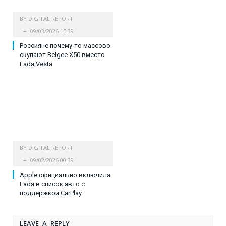
BY
DIGITAL REPORT
09/03/2026 15:39
Россияне почему-то массово
скупают Belgee X50 вместо
Lada Vesta
BY
DIGITAL REPORT
09/02/2026 00:39
Apple официально включила
Lada в список авто с
поддержкой CarPlay
LEAVE A REPLY