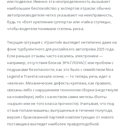
или подвески. Именно эта неопределенность вызывает
наибольшее беспокойство у экспертов отрасли: обычно
автопроизводители четко указывают на неисправность,
будь то «болт крепления суппорта» или «гайка ступицы»,
чтобы водители понимали степень риска.
Текущая ситуация с «Грантой» выглядит нетипично даже на
фоне турбулентного для российского автопрома 2025 года.
Если раньше отзывы часто касались электроники —
например, отсутствия блоков ЭРА-ГЛОНАСС или проблем с
подушками безопасности, как это было с семейством Niva
Legend и Travel в начале осени, — то теперь речь идет о
«железе». Механические дефекты крепежа, как правило,
связаны либо с нарушением технологии сборки (недотянули
на конвейере), либо с качеством самих метизы (болты
«сырые» или не того класса прочности). Учитывая, что под
отзыв попали машины, выпущенные в течение полугода,
версия с бракованной партией комплектующих от нового
поставщика выглядит наиболее правдоподобной.