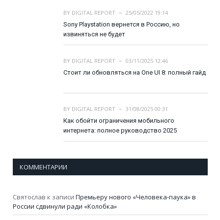
BY
DIGITAL REPORT
25/05/2022 19:14
Sony Playstation вернется в Россию, но
извиняться не будет
BY
DIGITAL REPORT
03/11/2025 12:46
Стоит ли обновляться на One UI 8: полный гайд
BY
DIGITAL REPORT
31/08/2025 00:31
Как обойти ограничения мобильного
интернета: полное руководство 2025
КОММЕНТАРИИ
Святослав
к записи
Премьеру нового «Человека-паука» в
России сдвинули ради «Колобка»