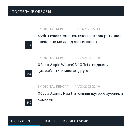
ПОСЛЕДНИЕ ОБЗОРЫ
BY
DIGITAL REPORT
08/03/2025 22:13
«Split Fiction»: ошеломляющее кооперативное
приключение для двоих игроков
8.7
BY
DIGITAL REPORT
14/07/2023 19:50
Обзор Apple WatchOS 10 Beta: виджеты,
циферблаты и многое другое
9.3
BY
DIGITAL REPORT
14/03/2023 22:40
Обзор Atomic Heart: атомный шутер с русскими
корнями
9.0
ПОПУЛЯРНОЕ
НОВОЕ
КОМЕНТАРИИ