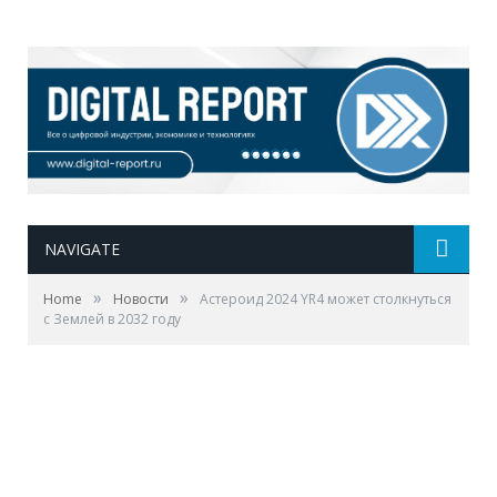
NAVIGATE
»
»
Home
Новости
Aстероид 2024 YR4 может столкнуться
с Землей в 2032 году