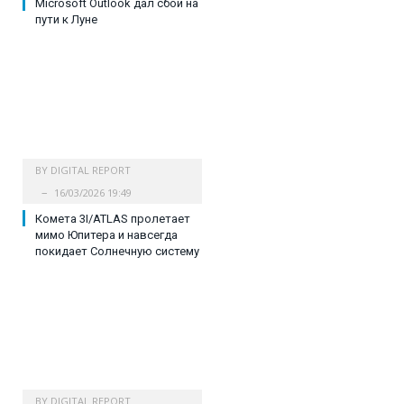
Microsoft Outlook дал сбой на
пути к Луне
BY
DIGITAL REPORT
16/03/2026 19:49
Комета 3I/ATLAS пролетает
мимо Юпитера и навсегда
покидает Солнечную систему
BY
DIGITAL REPORT