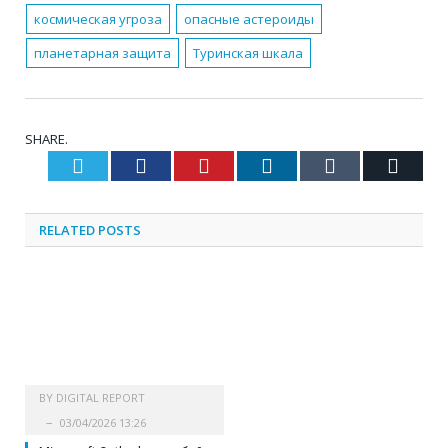
космическая угроза
опасные астероиды
планетарная защита
Туринская шкала
SHARE.
Twitter
Facebook
Pinterest
LinkedIn
Tumblr
Email
RELATED
POSTS
BY
DIGITAL REPORT
03/04/2026 13:26