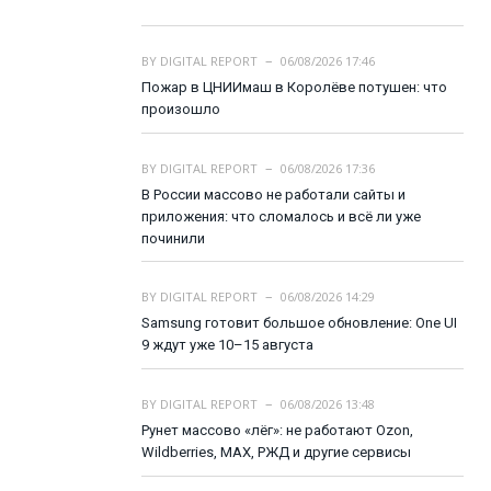
BY
DIGITAL REPORT
06/08/2026 17:46
Пожар в ЦНИИмаш в Королёве потушен: что
произошло
BY
DIGITAL REPORT
06/08/2026 17:36
В России массово не работали сайты и
приложения: что сломалось и всё ли уже
починили
BY
DIGITAL REPORT
06/08/2026 14:29
Samsung готовит большое обновление: One UI
9 ждут уже 10–15 августа
BY
DIGITAL REPORT
06/08/2026 13:48
Рунет массово «лёг»: не работают Ozon,
Wildberries, MAX, РЖД и другие сервисы