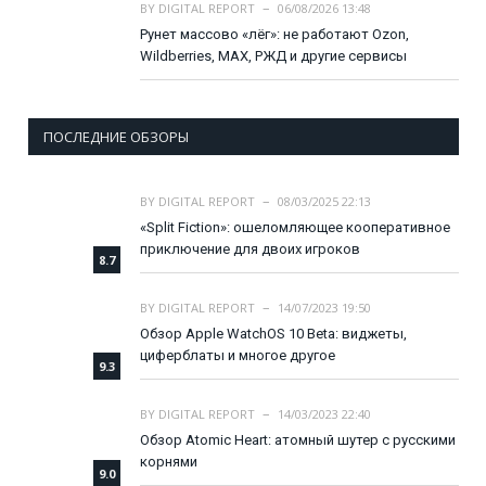
BY
DIGITAL REPORT
06/08/2026 13:48
Рунет массово «лёг»: не работают Ozon,
Wildberries, MAX, РЖД и другие сервисы
ПОСЛЕДНИЕ ОБЗОРЫ
BY
DIGITAL REPORT
08/03/2025 22:13
«Split Fiction»: ошеломляющее кооперативное
приключение для двоих игроков
8.7
BY
DIGITAL REPORT
14/07/2023 19:50
Обзор Apple WatchOS 10 Beta: виджеты,
циферблаты и многое другое
9.3
BY
DIGITAL REPORT
14/03/2023 22:40
Обзор Atomic Heart: атомный шутер с русскими
корнями
9.0