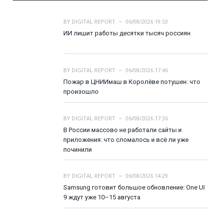
BY
DIGITAL REPORT
06/08/2026 19:53
ИИ лишит работы десятки тысяч россиян
BY
DIGITAL REPORT
06/08/2026 17:46
Пожар в ЦНИИмаш в Королёве потушен: что
произошло
BY
DIGITAL REPORT
06/08/2026 17:36
В России массово не работали сайты и
приложения: что сломалось и всё ли уже
починили
BY
DIGITAL REPORT
06/08/2026 14:29
Samsung готовит большое обновление: One UI
9 ждут уже 10–15 августа