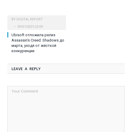
BY
DIGITAL REPORT
09/01/2025 23:09
Ubisoft отложила релиз
Assassin’s Creed: Shadows до
марта, уходя от жёсткой
конкуренции
LEAVE A REPLY