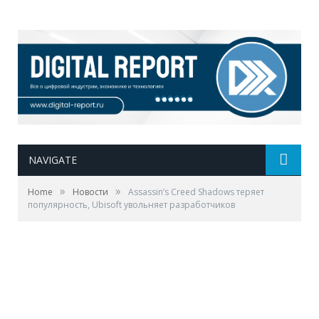
NAVIGATE
»
»
Home
Новости
Assassin’s Creed Shadows теряет
популярность, Ubisoft увольняет разработчиков