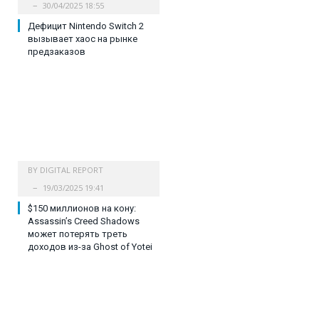
30/04/2025 18:55
Дефицит Nintendo Switch 2
вызывает хаос на рынке
предзаказов
BY
DIGITAL REPORT
19/03/2025 19:41
$150 миллионов на кону:
Assassin’s Creed Shadows
может потерять треть
доходов из-за Ghost of Yotei