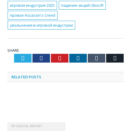
игровая индустрия 2025
падение акций Ubisoft
провал Assassin's Creed
увольнения в игровой индустрии
SHARE.
Twitter
Facebook
Pinterest
LinkedIn
Tumblr
Email
RELATED
POSTS
BY
DIGITAL REPORT