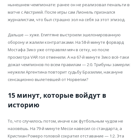
нынешнем чемпионате: ранее он не реализовал пенальти в
матче с Австрией. После игры сам Лионель признался
журналистам, что был страшно зол на себя за этот эпизод.
Дальше — хуже. Египтяне выстроили эшелонированную
оборону и жалили контратаками. На 58-й минуте форвард
Мостафа Зико уже отправлял мяч в сетку, но после
просмотра VAR гол отменили. А на 67-й минуте Зико всё-таки
дожал чемпионов по всем правилам — 2:0. Трибуны замерли:
неужели Аргентина повторит судьбу Бразилии, накануне
сенсационно вылетевшей от Норвегии?
15 минут, которые войдут в
историю
То, что случилось потом, иначе как футбольным чудом не
назовёшь. На 79-й минуте Месси навесил со стандарта, а
Кристиан Ромеро головой сократил отставание — 1:2. Эта