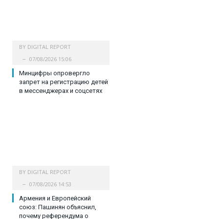
BY
DIGITAL REPORT
07/08/2026 15:06
Минцифры опровергло
запрет на регистрацию детей
в мессенджерах и соцсетях
BY
DIGITAL REPORT
07/08/2026 14:53
Армения и Европейский
союз: Пашинян объяснил,
почему референдума о