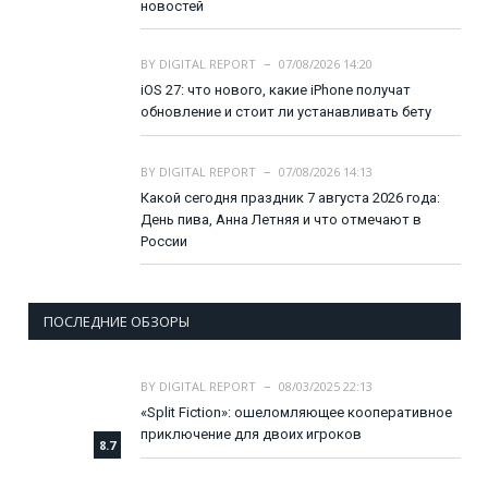
новостей
BY
DIGITAL REPORT
07/08/2026 14:20
iOS 27: что нового, какие iPhone получат
обновление и стоит ли устанавливать бету
BY
DIGITAL REPORT
07/08/2026 14:13
Какой сегодня праздник 7 августа 2026 года:
День пива, Анна Летняя и что отмечают в
России
ПОСЛЕДНИЕ ОБЗОРЫ
BY
DIGITAL REPORT
08/03/2025 22:13
«Split Fiction»: ошеломляющее кооперативное
приключение для двоих игроков
8.7