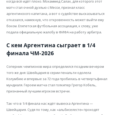
когда всё идёт плохо. Мохаммед Салах, для которого этот
матч стал очной дуэлью с Месси, признал класс
аргентинского капитана, а вот о судействе высказываться
отказался, намекнув, что откровенность может выйти ему
боком. Египетская футбольная ассоциация, к слову, уже
подала официальную жалобу в ФИФА на работу арбитра.
С кем Аргентина сыграет в 1/4
финала ЧМ-2026
Соперник чемпионов мира определился поздним вечером
того же дня: Швейцария в серии пенальти одолела
Колумбию и впервые за 72 года пробилась в четвертьфинал
мундиаля. Героем матча стал голкипер Грегор Кобель,
признанный лучшим игроком встречи.
Так что в 1/4 финала нас ждёт вывеска Аргентина —
Швейцария. Судя по тому, как «альбиселесте» проходят