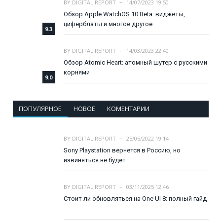
BY
DIGITAL REPORT
14/07/2023 19:50
Обзор Apple WatchOS 10 Beta: виджеты,
циферблаты и многое другое
9.3
BY
DIGITAL REPORT
14/03/2023 22:40
Обзор Atomic Heart: атомный шутер с русскими
корнями
9.0
ПОПУЛЯРНОЕ
НОВОЕ
КОМЕНТАРИИ
BY
DIGITAL REPORT
25/05/2022 19:14
Sony Playstation вернется в Россию, но
извиняться не будет
BY
DIGITAL REPORT
03/11/2025 12:46
Стоит ли обновляться на One UI 8: полный гайд