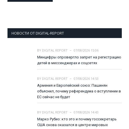
НОВОСТИ ОТ DIGITAL-REPORT
BY
DIGITAL REPORT
07/08/2026 15:06
Минцифры опровергло запрет на регистрацию
детей в мессенджерах и соцсетях
BY
DIGITAL REPORT
07/08/2026 14:53
Армения и Европейский союз: Пашинян
объяснил, почему референдума о вступлении в
ЕС сейчас не будет
BY
DIGITAL REPORT
07/08/2026 14:43
Марко Рубио: кто это и почему госсекретарь
США снова оказался в центре мировых