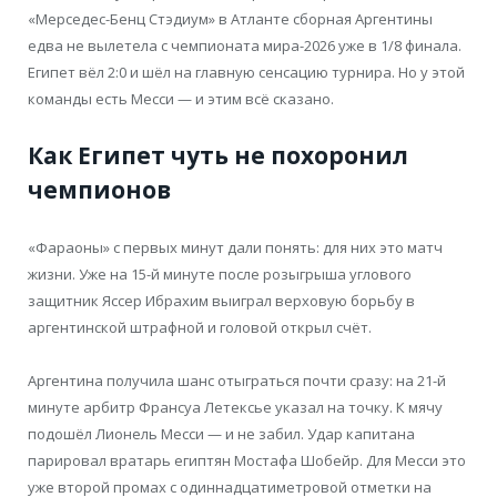
«Мерседес-Бенц Стэдиум» в Атланте сборная Аргентины
едва не вылетела с чемпионата мира-2026 уже в 1/8 финала.
Египет вёл 2:0 и шёл на главную сенсацию турнира. Но у этой
команды есть Месси — и этим всё сказано.
Как Египет чуть не похоронил
чемпионов
«Фараоны» с первых минут дали понять: для них это матч
жизни. Уже на 15-й минуте после розыгрыша углового
защитник Яссер Ибрахим выиграл верховую борьбу в
аргентинской штрафной и головой открыл счёт.
Аргентина получила шанс отыграться почти сразу: на 21-й
минуте арбитр Франсуа Летексье указал на точку. К мячу
подошёл Лионель Месси — и не забил. Удар капитана
парировал вратарь египтян Мостафа Шобейр. Для Месси это
уже второй промах с одиннадцатиметровой отметки на