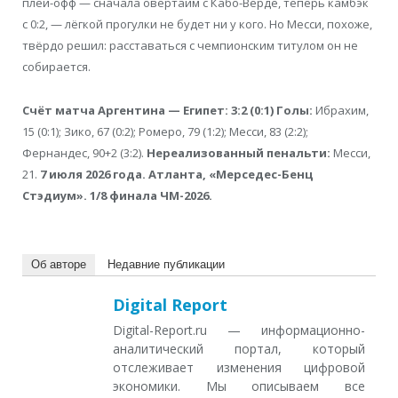
плей-офф — сначала овертайм с Кабо-Верде, теперь камбэк
с 0:2, — лёгкой прогулки не будет ни у кого. Но Месси, похоже,
твёрдо решил: расставаться с чемпионским титулом он не
собирается.
Счёт матча Аргентина — Египет: 3:2 (0:1)
Голы:
Ибрахим,
15 (0:1); Зико, 67 (0:2); Ромеро, 79 (1:2); Месси, 83 (2:2);
Фернандес, 90+2 (3:2).
Нереализованный пенальти:
Месси,
21.
7 июля 2026 года. Атланта, «Мерседес-Бенц
Стэдиум». 1/8 финала ЧМ-2026.
Об авторе
Недавние публикации
Digital Report
Digital-Report.ru — информационно-
аналитический портал, который
отслеживает изменения цифровой
экономики. Мы описываем все