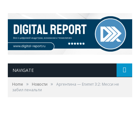
NAVIGATE
»
»
Home
Новости
Аргентина — Египет 3:2: Месси не
забил пенальти