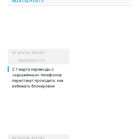
RELATED
POSTS
BY
DIGITAL REPORT
08/08/2026 17:31
С 1 марта переводы с
«заражённых» телефонов
перестанут проходить: как
избежать блокировки
BY
DIGITAL REPORT