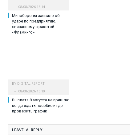
08/08/2026 16:14
Минобороны заявило об
ударе по предприятию,
связанному с ракетой
«Фламинго»
BY
DIGITAL REPORT
08/08/2026 16:10
Выплата 8 августа не пришла:
когда ждать пособие и где
проверить график
LEAVE A REPLY