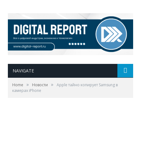
NAVIGATE
»
»
Home
Новости
Apple тайно копирует Samsung в
камерах iPhone