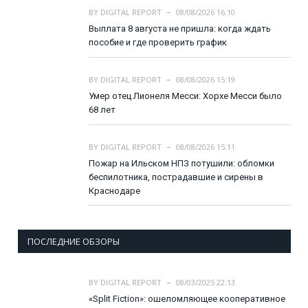
BY
DIGITAL REPORT
08/08/2026 16:10
Выплата 8 августа не пришла: когда ждать
пособие и где проверить график
BY
DIGITAL REPORT
08/08/2026 15:19
Умер отец Лионеля Месси: Хорхе Месси было
68 лет
BY
DIGITAL REPORT
08/08/2026 15:11
Пожар на Ильском НПЗ потушили: обломки
беспилотника, пострадавшие и сирены в
Краснодаре
ПОСЛЕДНИЕ ОБЗОРЫ
BY
DIGITAL REPORT
08/03/2025 22:13
«Split Fiction»: ошеломляющее кооперативное