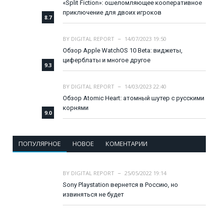
«Split Fiction»: ошеломляющее кооперативное
приключение для двоих игроков
8.7
BY
DIGITAL REPORT
14/07/2023 19:50
Обзор Apple WatchOS 10 Beta: виджеты,
циферблаты и многое другое
9.3
BY
DIGITAL REPORT
14/03/2023 22:40
Обзор Atomic Heart: атомный шутер с русскими
корнями
9.0
ПОПУЛЯРНОЕ
НОВОЕ
КОМЕНТАРИИ
BY
DIGITAL REPORT
25/05/2022 19:14
Sony Playstation вернется в Россию, но
извиняться не будет