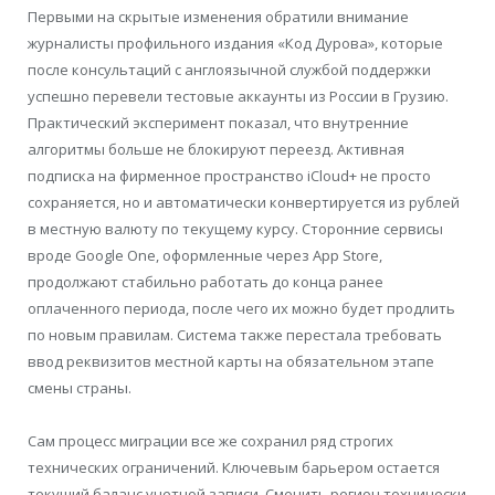
Первыми на скрытые изменения обратили внимание
журналисты профильного издания «Код Дурова», которые
после консультаций с англоязычной службой поддержки
успешно перевели тестовые аккаунты из России в Грузию.
Практический эксперимент показал, что внутренние
алгоритмы больше не блокируют переезд. Активная
подписка на фирменное пространство iCloud+ не просто
сохраняется, но и автоматически конвертируется из рублей
в местную валюту по текущему курсу. Сторонние сервисы
вроде Google One, оформленные через App Store,
продолжают стабильно работать до конца ранее
оплаченного периода, после чего их можно будет продлить
по новым правилам. Система также перестала требовать
ввод реквизитов местной карты на обязательном этапе
смены страны.
Сам процесс миграции все же сохранил ряд строгих
технических ограничений. Ключевым барьером остается
текущий баланс учетной записи. Сменить регион технически