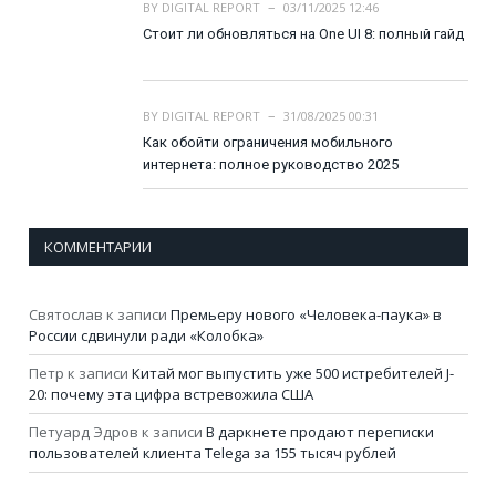
BY
DIGITAL REPORT
03/11/2025 12:46
Стоит ли обновляться на One UI 8: полный гайд
BY
DIGITAL REPORT
31/08/2025 00:31
Как обойти ограничения мобильного
интернета: полное руководство 2025
КОММЕНТАРИИ
Святослав
к записи
Премьеру нового «Человека-паука» в
России сдвинули ради «Колобка»
Петр
к записи
Китай мог выпустить уже 500 истребителей J-
20: почему эта цифра встревожила США
Петуард Эдров
к записи
В даркнете продают переписки
пользователей клиента Telega за 155 тысяч рублей