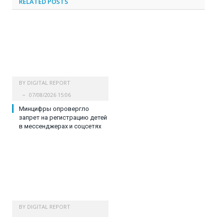
RELATED
POSTS
BY
DIGITAL REPORT
07/08/2026 15:06
Минцифры опровергло
запрет на регистрацию детей
в мессенджерах и соцсетях
BY
DIGITAL REPORT