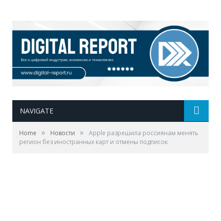
NAVIGATE
»
»
Home
Новости
Apple разрешила россиянам менять
регион без иностранных карт и отмены подписок