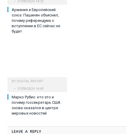
07/08/2026 14:53
Армения и Европейский
союз: Пашинян объяснил,
почему референдума о
вступлении в ЕС сейчас не
будет
BY
DIGITAL REPORT
07/08/2026 14:43
Марко Рубио: кто это и
почему госсекретарь США
снова оказался в центре
мировых новостей
LEAVE A REPLY