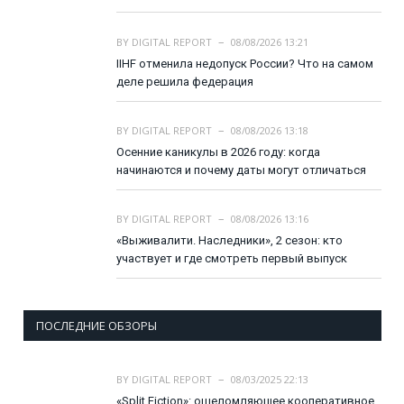
BY
DIGITAL REPORT
08/08/2026 13:21
IIHF отменила недопуск России? Что на самом
деле решила федерация
BY
DIGITAL REPORT
08/08/2026 13:18
Осенние каникулы в 2026 году: когда
начинаются и почему даты могут отличаться
BY
DIGITAL REPORT
08/08/2026 13:16
«Выживалити. Наследники», 2 сезон: кто
участвует и где смотреть первый выпуск
ПОСЛЕДНИЕ ОБЗОРЫ
BY
DIGITAL REPORT
08/03/2025 22:13
«Split Fiction»: ошеломляющее кооперативное