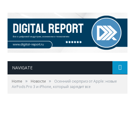
NAVIGATE
»
»
Home
Новости
Осенний сюрприз от Apple: новые
AirPods Pro 3 и iPhone, который зарядит все