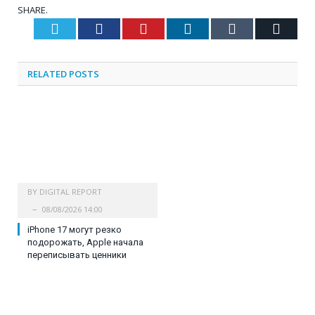
SHARE.
Twitter
Facebook
Pinterest
LinkedIn
Tumblr
Email
RELATED
POSTS
BY
DIGITAL REPORT
08/08/2026 14:00
iPhone 17 могут резко
подорожать, Apple начала
переписывать ценники