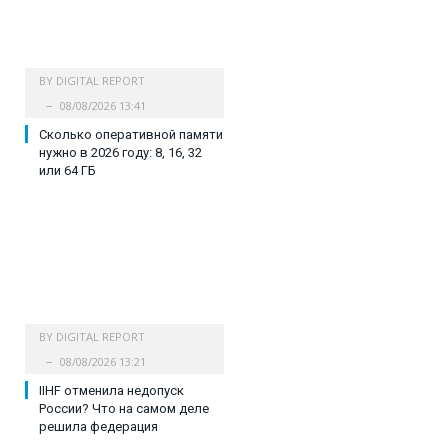
BY
DIGITAL REPORT
08/08/2026 13:41
Сколько оперативной памяти
нужно в 2026 году: 8, 16, 32
или 64 ГБ
BY
DIGITAL REPORT
08/08/2026 13:21
IIHF отменила недопуск
России? Что на самом деле
решила федерация