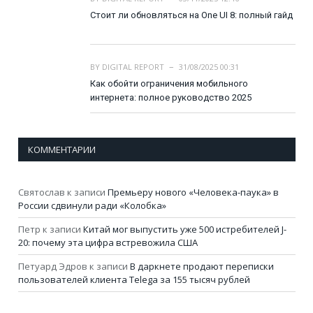
Стоит ли обновляться на One UI 8: полный гайд
BY
DIGITAL REPORT
31/08/2025 00:31
Как обойти ограничения мобильного
интернета: полное руководство 2025
КОММЕНТАРИИ
Святослав
к записи
Премьеру нового «Человека-паука» в
России сдвинули ради «Колобка»
Петр
к записи
Китай мог выпустить уже 500 истребителей J-
20: почему эта цифра встревожила США
Петуард Эдров
к записи
В даркнете продают переписки
пользователей клиента Telega за 155 тысяч рублей