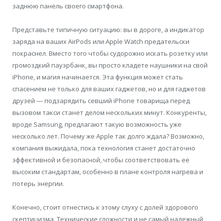
заднюю панель своего смартфона.
Представьте типичную ситуацию: вы в дороге, а индикатор
заряда на ваших AirPods или Apple Watch предательски
покраснел. Вместо того чтобы судорожно искать розетку или
громоздкий пауэрбанк, вы просто кладете наушники на свой
iPhone, и магия начинается. Эта функция может стать
спасением не только для ваших гаджетов, но и для гаджетов
друзей — подзарядить севший iPhone товарища перед
вызовом такси станет делом нескольких минут. Конкуренты,
вроде Samsung, предлагают такую возможность уже
несколько лет. Почему же Apple так долго ждала? Возможно,
компания выжидала, пока технология станет достаточно
эффективной и безопасной, чтобы соответствовать ее
высоким стандартам, особенно в плане контроля нагрева и
потерь энергии.
Конечно, стоит отнестись к этому слуху с долей здорового
скептицизма. Технические сложности и не самый надежный