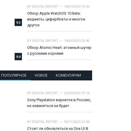
BY
DIGITAL REPORT
14/07/2023 19:50
Обзор Apple WatchOS 10 Beta:
виджеты, циферблаты и многое
9.3
другое
BY
DIGITAL REPORT
14/03/2023 22:40
Обзор Atomic Heart: атомный шутер
с русскими корнями
9.0
ПОПУЛЯРНОЕ
НОВОЕ
КОМЕНТАРИИ
BY
DIGITAL REPORT
25/05/2022 19:14
Sony Playstation вернется в Россию,
но извиняться не будет
BY
DIGITAL REPORT
03/11/2025 12:46
Стоит ли обновляться на One UI 8: