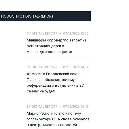
НОВОСТИ ОТ DIGITAL-REPORT
BY
DIGITAL REPORT
07/08/2026 15:06
Минцифры опровергло запрет на
регистрацию детей в
мессенджерах и соцсетях
BY
DIGITAL REPORT
07/08/2026 14:53
Армения и Европейский союз:
Пашинян объяснил, почему
референдума о вступлении в ЕС
сейчас не будет
BY
DIGITAL REPORT
07/08/2026 14:43
Марко Рубио: кто это и почему
госсекретарь США снова оказался
в центре мировых новостей