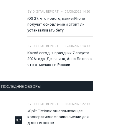
BY
DIGITAL REPORT
07/08/2026 14:20
iOS 27: что нового, какие iPhone
получат обновление и стоит ли
устанавливать бету
BY
DIGITAL REPORT
07/08/2026 14:13
Какой сегодня праздник 7 августа
2026 года: День пива, Анна Летняя и
что отмечают в России
ПОСЛЕДНИЕ ОБЗОРЫ
BY
DIGITAL REPORT
08/03/2025 22:13
«Split Fiction»: ошеломляющее
кооперативное приключение для
8.7
двоих игроков