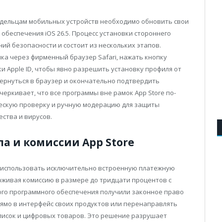
адельцам мобильных устройств необходимо обновить свои
обеспечения iOS 26.5. Процесс установки стороннего
ий безопасности и состоит из нескольких этапов.
ка через фирменный браузер Safari, нажать кнопку
ки Apple ID, чтобы явно разрешить установку профиля от
 вернуться в браузер и окончательно подтвердить
еркивает, что все программы вне рамок App Store по-
ескую проверку и ручную модерацию для защиты
ства и вирусов.
а и комиссии App Store
в использовать исключительно встроенную платежную
ерживая комиссию в размере до тридцати процентов с
ого программного обеспечения получили законное право
мо в интерфейс своих продуктов или перенаправлять
писок и цифровых товаров. Это решение разрушает