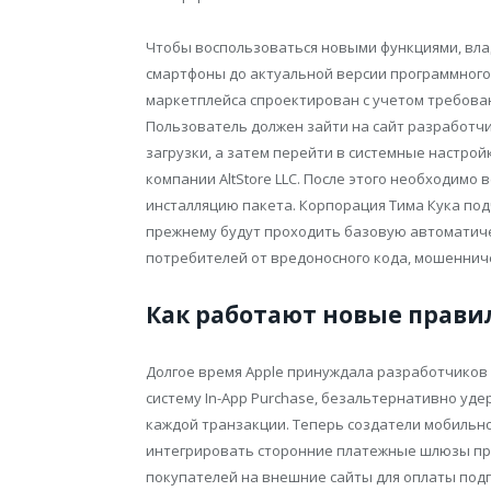
Чтобы воспользоваться новыми функциями, вл
смартфоны до актуальной версии программного 
маркетплейса спроектирован с учетом требован
Пользователь должен зайти на сайт разработчи
загрузки, а затем перейти в системные настрой
компании AltStore LLC. После этого необходимо
инсталляцию пакета. Корпорация Тима Кука подч
прежнему будут проходить базовую автоматич
потребителей от вредоносного кода, мошенниче
Как работают новые правил
Долгое время Apple принуждала разработчико
систему In-App Purchase, безальтернативно уд
каждой транзакции. Теперь создатели мобильн
интегрировать сторонние платежные шлюзы пря
покупателей на внешние сайты для оплаты под