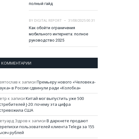
полный гайд
BY
DIGITAL REPORT
31/08/2025 00:31
Как обойти ограничения
мобильного интернета: полное
руководство 2025
КОММЕНТАРИИ
вятослав
к записи
Премьеру нового «Человека-
аука» в России сдвинули ради «Колобка»
етр
к записи
Китай мог выпустить уже 500
стребителей J-20: почему эта цифра
стревожила США
етуард Эдров
к записи
В даркнете продают
ереписки пользователей клиента Telega за 155
ысяч рублей