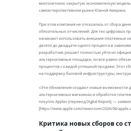
многолетнюю закрытую экономическую модель а
самом перспективном рынке Южной Америки.
При этом компания не отказалась от сбора ден
обязательных отчислений. Для тех цифровых про
начинают использовать внешние платежные сис
десяти до двадцати одного процента в зависим
разработчик решает полностью уйти из официал
альтернативные площадки, он все равно обязан
процентов с каждой успешной продажи. Этот сб
на поддержку базовой инфраструктуры, инстру
«Эти обновления создают новые возможности 
альтернативных магазинах и обработке платеж
покупок Apple» (перевод Digital Report), — заяви
[https://www.apple.com/newsroom/2026/06/apple-an
Критика новых сборов со с