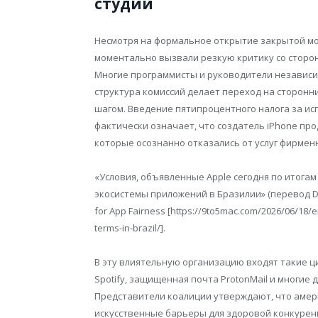
студий
Несмотря на формальное открытие закрытой мо
моментально вызвали резкую критику со сторон
Многие программисты и руководители независи
структура комиссий делает переход на сторон
шагом. Введение пятипроцентного налога за и
фактически означает, что создатель iPhone пр
которые осознанно отказались от услуг фирмен
«Условия, объявленные Apple сегодня по итога
экосистемы приложений в Бразилии» (перевод Dig
for App Fairness [https://9to5mac.com/2026/06/18/
terms-in-brazil/].
В эту влиятельную организацию входят такие ц
Spotify, защищенная почта ProtonMail и многие
Представители коалиции утверждают, что аме
искусственные барьеры для здоровой конкурен