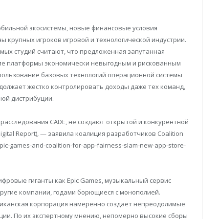
бильной экосистемы, новые финансовые условия
ы крупных игроков игровой и технологической индустрии.
мых студий считают, что предложенная запутанная
ние платформы экономически невыгодным и рискованным
спользование базовых технологий операционной системы
одолжает жестко контролировать доходы даже тех команд,
ной дистрибуции.
м расследования CADE, не создают открытой и конкурентной
ital Report), — заявила коалиция разработчиков Coalition
epic-games-and-coalition-for-app-fairness-slam-new-app-store-
ифровые гиганты как Epic Games, музыкальный сервис
 другие компании, годами борющиеся с монополией.
риканская корпорация намеренно создает непреодолимые
ции. По их экспертному мнению, непомерно высокие сборы