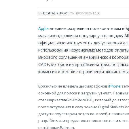
BY
DIGITAL REPORT
ON
19/06/2026 12:50
Apple
впервые разрешила пользователям в Бр
магазинов, включая популярную площадку Alt
официальные инструменты для установки ал
использования независимых методов оплаты
мирового соглашения американской корпор
CADE, которое на протяжении трех лет рас
комиссии и жесткие ограничения экосистемы
Бразильские владельцы смартфонов
iPhone
теп
основной для поиска и загрузки утилит. Первы
стал маркетплейс AltStore PAL, который до это
после вступления в силу закона Digital Markets
доступ к эмуляторам ретро-консолей, независим
разработчики предлагают пользователям месяц
платформе Patreon.