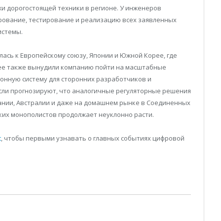
и дорогостоящей техники в регионе. У инженеров
ирование, тестирование и реализацию всех заявленных
истемы.
ась к Европейскому союзу, Японии и Южной Корее, где
нее также вынудили компанию пойти на масштабные
онную систему для сторонних разработчиков и
сли прогнозируют, что аналогичные регуляторные решения
ании, Австралии и даже на домашнем рынке в Соединенных
ких монополистов продолжает неуклонно расти.
t
, чтобы первыми узнавать о главных событиях цифровой