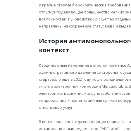
и крайне строгие бюрократические требования
отпугнут подавляющее большинство мелких инд
возможностей. Руководство Epic Games отдельн
направлены на сохранение статуса-кво и выда
История антимонопольног
контекст
Кардинальные изменения в строгой политике A
административного давления со стороны госуд
стартовало еще в 2022 году после официальной
гиганта электронной коммерции Mercado Libre.
электроники в циничном злоупотреблении сво
непреодолимых препятствий для прямых конку
финансовых услуг.
В конце прошлого года корпорации пришлось з
антимонопольным ведомством CADE, чтобы опе