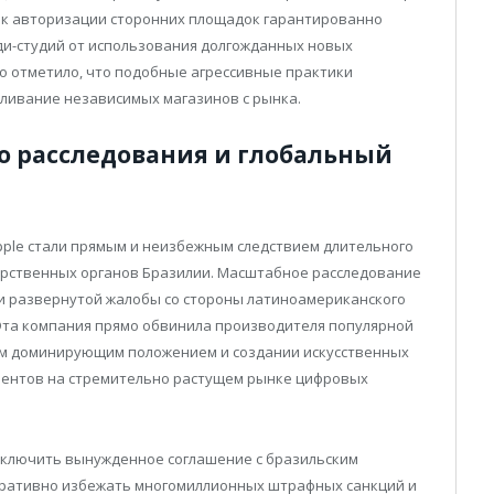
 к авторизации сторонних площадок гарантированно
и-студий от использования долгожданных новых
о отметило, что подобные агрессивные практики
вливание независимых магазинов с рынка.
о расследования и глобальный
pple стали прямым и неизбежным следствием длительного
арственных органов Бразилии. Масштабное расследование
 и развернутой жалобы со стороны латиноамериканского
 Эта компания прямо обвинила производителя популярной
им доминирующим положением и создании искусственных
рентов на стремительно растущем рынке цифровых
аключить вынужденное соглашение с бразильским
ративно избежать многомиллионных штрафных санкций и