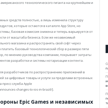
мериканского технологического гиганта на крупнейшем и
ежных средств полностью, а лишь изменила структуру
дуктов, которые остаются в каталоге App Store, но
темы, базовая комиссия снижена и теперь варьируется от
ости от масштаба бизнеса. Если же независимый
ьного магазина и распространять свой софт через
 платить базовый технологический сбор в размере пяти
ор, по мнению руководства компании, покрывает затраты
ментов разработки и системы нотаризации контента.
С
п
для разработчиков по распространению приложений в
П
ей за цифровые товары и услуги за пределами встроенных
и
ла пресс-служба Apple
в
nounces-changes-to-ios-in-brazil/].
П
п
тороны Epic Games и независимых
т