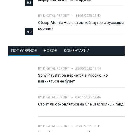
9.3
BY
DIGITAL REPORT
14/03/2023 22:40
Обзор Atomic Heart: атомный шутер с русскими
корнями
9.0
ПОПУЛЯРНОЕ
НОВОЕ
КОМЕНТАРИИ
BY
DIGITAL REPORT
25/05/2022 19:14
Sony Playstation вернется в Россию, но
извиняться не будет
BY
DIGITAL REPORT
03/11/2025 12:46
Стоит ли обновляться на One UI 8: полный гайд
BY
DIGITAL REPORT
31/08/2025 00:31