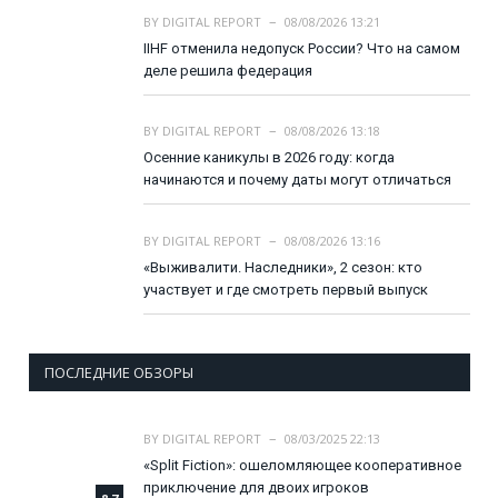
BY
DIGITAL REPORT
08/08/2026 13:21
IIHF отменила недопуск России? Что на самом
деле решила федерация
BY
DIGITAL REPORT
08/08/2026 13:18
Осенние каникулы в 2026 году: когда
начинаются и почему даты могут отличаться
BY
DIGITAL REPORT
08/08/2026 13:16
«Выживалити. Наследники», 2 сезон: кто
участвует и где смотреть первый выпуск
ПОСЛЕДНИЕ ОБЗОРЫ
BY
DIGITAL REPORT
08/03/2025 22:13
«Split Fiction»: ошеломляющее кооперативное
приключение для двоих игроков