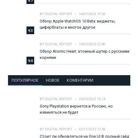
8.7
BY
DIGITAL REPORT
14/07/2023 19:50
Обзор Apple WatchOS 10 Beta: виджеты,
циферблаты и многое другое
9.3
BY
DIGITAL REPORT
14/03/2023 22:40
Обзор Atomic Heart: атомный шутер с русскими
корнями
9.0
ПОПУЛЯРНОЕ
НОВОЕ
КОМЕНТАРИИ
BY
DIGITAL REPORT
25/05/2022 19:14
Sony Playstation вернется в Россию, но
извиняться не будет
BY
DIGITAL REPORT
03/11/2025 12:46
Стоит ли обновляться на One UI 8: полный гайд