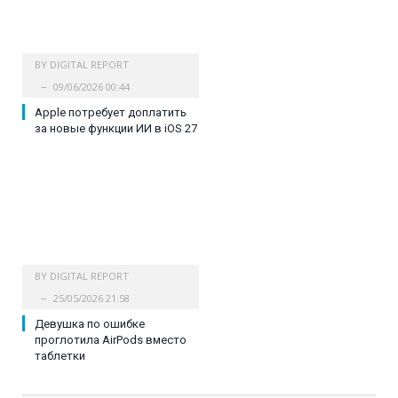
BY
DIGITAL REPORT
09/06/2026 00:44
Apple потребует доплатить
за новые функции ИИ в iOS 27
BY
DIGITAL REPORT
25/05/2026 21:58
Девушка по ошибке
проглотила AirPods вместо
таблетки