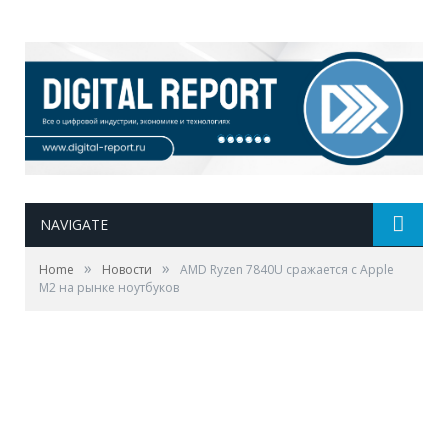
NAVIGATE
»
»
Home
Новости
AMD Ryzen 7840U сражается с Apple
M2 на рынке ноутбуков