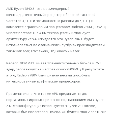
AMD Ryzen 7840U – это восьмиядерный
шестнадцатипоточный процессор с базовой тактовой
частотой 3,3 ГГц и возможностью разгона до 5,1 ГГц. В
комплекте с графическим процессором Radeon 780M (RDNA 3),
чипсет построен на 4-нм техпроцессе и использует
архитектуру Zen 4. Ожидается, что Ryzen 7840U будет
использоваться во флагманских ноутбуках производителей,
таких как Acer, Framework, HP, Lenovo и Razer.
Radeon 780M iGPU имеет 12 вычислительных блоков и 768
ядер, работающих на частоте около 2800 МГц. В результате
этого, Radeon 780M был признан весьма способным
интегрированным графическим процессором.
Примечательно, что тот же APU предлагается для
портативных игровых приставок под названием AMD Ryzen
Z1. Эта конфигурация используется в Ryzen Z1 Extreme,
который был представлен вчера. Он будет использоваться в