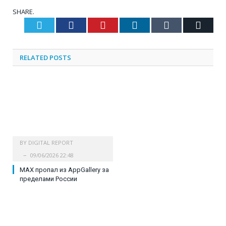
SHARE.
Twitter
Facebook
Pinterest
LinkedIn
Tumblr
Email
RELATED
POSTS
BY
DIGITAL REPORT
09/06/2026 22:48
MAX пропал из AppGallery за
пределами России