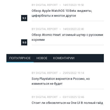
BY
DIGITAL REPORT
14/07/2023 19:50
Обзор Apple WatchOS 10 Beta: виджеты,
циферблаты и многое другое
9.3
BY
DIGITAL REPORT
14/03/2023 22:40
Обзор Atomic Heart: атомный шутер с русскими
корнями
9.0
ПОПУЛЯРНОЕ
НОВОЕ
КОМЕНТАРИИ
BY
DIGITAL REPORT
25/05/2022 19:14
Sony Playstation вернется в Россию, но
извиняться не будет
BY
DIGITAL REPORT
03/11/2025 12:46
Стоит ли обновляться на One UI 8: полный гайд