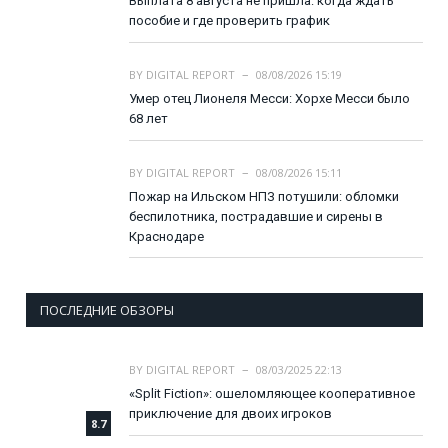
Выплата 8 августа не пришла: когда ждать
пособие и где проверить график
BY
DIGITAL REPORT
08/08/2026 15:19
Умер отец Лионеля Месси: Хорхе Месси было
68 лет
BY
DIGITAL REPORT
08/08/2026 15:11
Пожар на Ильском НПЗ потушили: обломки
беспилотника, пострадавшие и сирены в
Краснодаре
ПОСЛЕДНИЕ ОБЗОРЫ
BY
DIGITAL REPORT
08/03/2025 22:13
«Split Fiction»: ошеломляющее кооперативное
приключение для двоих игроков
8.7