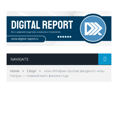
NAVIGATE
»
»
Home
Спорт
«Аль-Иттифак» против звездного «Аль-
Насра» — главный матч финала года