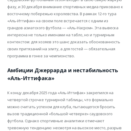
фазу, и 30 декабря внимание спортивных медиа приковано к
восточному побережью королевства. В рамках 12-го тура
«Аль-Иттифак» на своем поле встречается с одним из
грандов азиатского футбола — «Аль-Насром». Эта вывеска
интересна не только именами на табло, но и турнирным
контекстом: для хозяев это шанс доказать обоснованность
своих притязаний на элиту, а для гостей — обязательная
программа в гонке за чемпионство.
Амбиции Джеррарда и нестабильность
«Аль-Иттифака»
К концу декабря 2025 года «Аль-Иттифак» закрепился на
четвертой строчке турнирной таблицы, что формально
можно считать успехом для клуба, пытающегося бросить
вызов традиционной «большой четверке» саудовского
футбола. Однако спортивные аналитики отмечают
тревожную тенденцию: несмотря на высокое место, разрыв