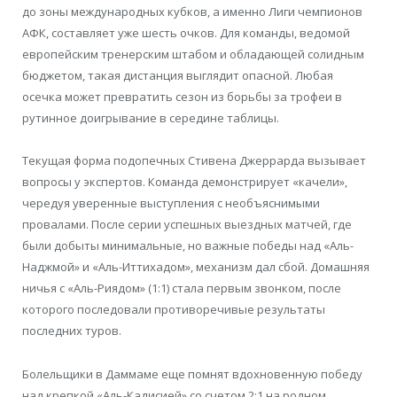
до зоны международных кубков, а именно Лиги чемпионов
АФК, составляет уже шесть очков. Для команды, ведомой
европейским тренерским штабом и обладающей солидным
бюджетом, такая дистанция выглядит опасной. Любая
осечка может превратить сезон из борьбы за трофеи в
рутинное доигрывание в середине таблицы.
Текущая форма подопечных Стивена Джеррарда вызывает
вопросы у экспертов. Команда демонстрирует «качели»,
чередуя уверенные выступления с необъяснимыми
провалами. После серии успешных выездных матчей, где
были добыты минимальные, но важные победы над «Аль-
Наджмой» и «Аль-Иттихадом», механизм дал сбой. Домашняя
ничья с «Аль-Риядом» (1:1) стала первым звонком, после
которого последовали противоречивые результаты
последних туров.
Болельщики в Даммаме еще помнят вдохновенную победу
над крепкой «Аль-Кадисией» со счетом 2:1 на родном