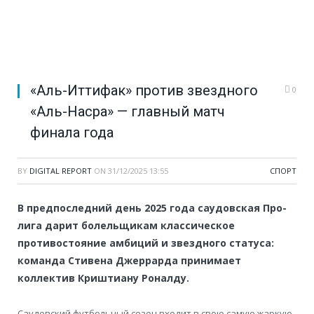
«Аль-Иттифак» против звездного
0
«Аль-Насра» — главный матч
финала года
BY
DIGITAL REPORT
ON
31/12/2025 13:55
СПОРТ
В предпоследний день 2025 года саудовская Про-
лига дарит болельщикам классическое
противостояние амбиций и звездного статуса:
команда Стивена Джеррарда принимает
коллектив Криштиану Роналду.
Саудовский футбольный сезон входит в свою самую жаркую