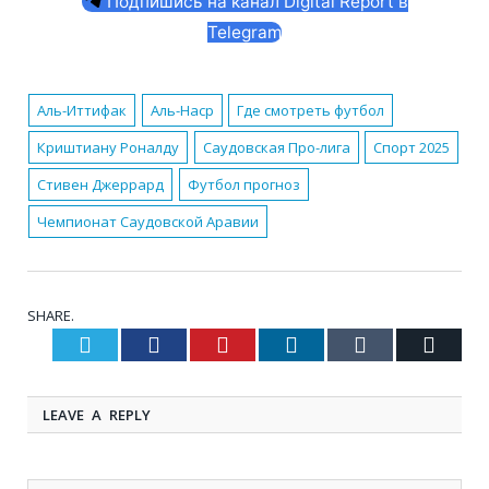
Подпишись на канал Digital Report в
Telegram
Аль-Иттифак
Аль-Наср
Где смотреть футбол
Криштиану Роналду
Саудовская Про-лига
Спорт 2025
Стивен Джеррард
Футбол прогноз
Чемпионат Саудовской Аравии
SHARE.
Twitter
Facebook
Pinterest
LinkedIn
Tumblr
Email
LEAVE A REPLY