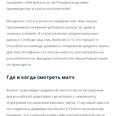
называют себя фанаты из Эр-Рияда) всегда имел
преимущество в классе исполнителей.
Интересно, что в контексте недавних игр «Аль-Насра»
прослеживается умение добывать результат даже в
сложных условиях. В статистических сводках мелькают
данные о победе над «Аль-Фейхой» (2:1), что говорит о
способности команды дожимать соперников среднего звена.
Для «Аль-Иттифака» это плохая новость: рассчитывать на
расслабленность звездных оппонентов перед Новым годом
не приходится.
Где и когда смотреть матч
Вопрос трансляции саудовской лиги остается актуальным
для российской аудитории, где интерес к чемпионату
подогревается наличием мировых звезд. Стартовый свисток
на стадионе в Даммаме прозвучит в 20:30 по московскому
времени. Это удобный прайм-тайм для европейской части