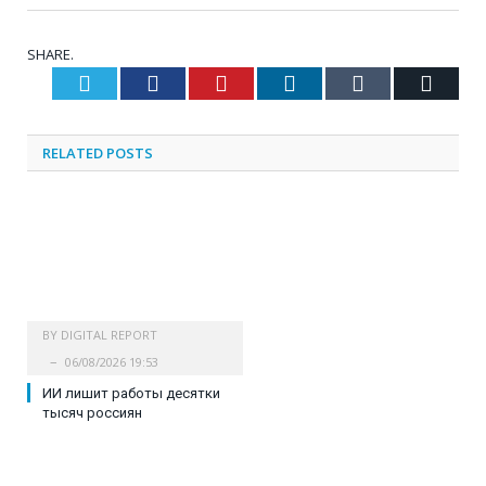
SHARE.
Twitter
Facebook
Pinterest
LinkedIn
Tumblr
Email
RELATED
POSTS
BY
DIGITAL REPORT
06/08/2026 19:53
ИИ лишит работы десятки
тысяч россиян