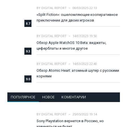
BY
DIGITAL REPORT
08/03/2025 22:13
«Split Fiction»: ошеломляющее кооперативное
приключение для двоих игроков
8.7
BY
DIGITAL REPORT
14/07/2023 19:50
Обзор Apple WatchOS 10 Beta: виджеты,
циферблаты и многое другое
9.3
BY
DIGITAL REPORT
14/03/2023 22:40
Обзор Atomic Heart: атомный шутер с русскими
корнями
9.0
ПОПУЛЯРНОЕ
НОВОЕ
КОМЕНТАРИИ
BY
DIGITAL REPORT
25/05/2022 19:14
Sony Playstation вернется в Россию, но
извиняться не будет