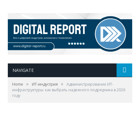
NAVIGATE
»
»
Home
ИТ-индустрия
Администрирование ИТ-
инфраструктуры: как выбрать надежного подрядчика в 2026
году