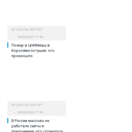
BY
DIGITAL REPORT
06/08/2026 17:46
Пожар в ЦНИИмаш в
Королёве потушен: что
произошло
BY
DIGITAL REPORT
06/08/2026 17:36
В России массово не
работали сайты и
приложения: что сломалось