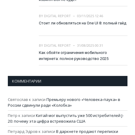
BY
DIGITAL REPORT
03/11/2025 12:46
Стоит ли обновляться на One UI 8: полный гайд
BY
DIGITAL REPORT
31/08/2025 00:31
Как обойти ограничения мобильного
интернета: полное руководство 2025
КОММЕНТАРИИ
Святослав
к записи
Премьеру нового «Человека-паука» в
России сдвинули ради «Колобка»
Петр
к записи
Китай мог выпустить уже 500 истребителей J-
20: почему эта цифра встревожила США
Петуард Эдров
к записи
В даркнете продают переписки