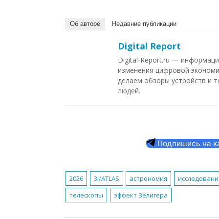
Об авторе
Недавние публикации
Digital Report
Digital-Report.ru — информа
изменения цифровой экономи
делаем обзоры устройств и т
людей.
Подпишись на кан
2026
3I/ATLAS
астрономия
исследовани
телескопы
эффект Зелигера