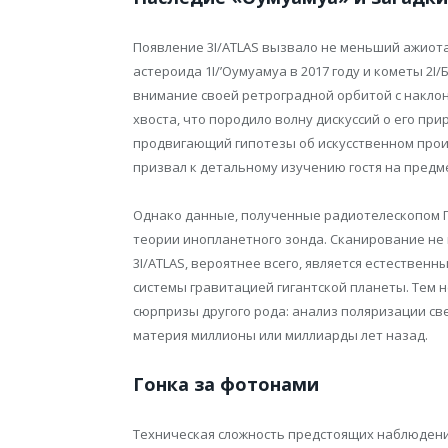
Появление 3I/ATLAS вызвало не меньший ажиот
астероида 1I/’Оумуамуа в 2017 году и кометы 2I
внимание своей ретроградной орбитой с накло
хвоста, что породило волну дискуссий о его пр
продвигающий гипотезы об искусственном прои
призвал к детальному изучению гостя на предм
Однако данные, полученные радиотелескопом Г
теории инопланетного зонда. Сканирование не 
3I/ATLAS, вероятнее всего, является естестве
системы гравитацией гигантской планеты. Тем 
сюрпризы другого рода: анализ поляризации св
материя миллионы или миллиарды лет назад.
Гонка за фотонами
Техническая сложность предстоящих наблюдений