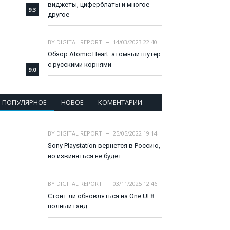
виджеты, циферблаты и многое
9.3
другое
BY
DIGITAL REPORT
14/03/2023 22:40
Обзор Atomic Heart: атомный шутер
с русскими корнями
9.0
ПОПУЛЯРНОЕ
НОВОЕ
КОМЕНТАРИИ
BY
DIGITAL REPORT
25/05/2022 19:14
Sony Playstation вернется в Россию,
но извиняться не будет
BY
DIGITAL REPORT
03/11/2025 12:46
Стоит ли обновляться на One UI 8:
полный гайд