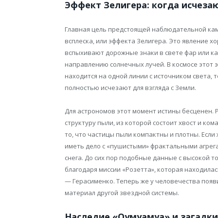
Эффект Зелигера: когда исчеза
Главная цель предстоящей наблюдательной ка
всплеска, или эффекта Зелигера. Это явление х
вспыхивают дорожные знаки в свете фар или как 
направлению солнечных лучей. В космосе этот 
находится на одной линии с источником света, 
полностью исчезают для взгляда с Земли.
Для астрономов этот момент истины бесценен.
структуру пыли, из которой состоит хвост и кома
то, что частицы пыли компактны и плотны. Если
иметь дело с «пушистыми» фрактальными агре
снега. До сих пор подобные данные с высокой 
благодаря миссии «Розетта», которая находила
— Герасименко. Теперь же у человечества поя
материал другой звездной системы.
Наследие «Оумуамуа» и загадки 