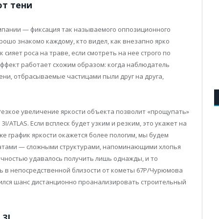
ют тени
мпании — фиксация так называемого оппозиционного
орошо знакомо каждому, кто видел, как внезапно ярко
сияет роса на траве, если смотреть на нее строго по
эффект работает схожим образом: когда наблюдатель
тени, отбрасываемые частицами пыли друг на друга,
 Резкое увеличение яркости объекта позволит «прощупать»
 3I/ATLAS. Если всплеск будет узким и резким, это укажет на
 же график яркости окажется более пологим, мы будем
гатами — сложными структурами, напоминающими хлопья
точностью удавалось получить лишь однажды, и то
сь в непосредственной близости от кометы 67P/Чурюмова
вился шанс дистанционно проанализировать строительный
3I