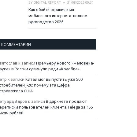
BY
DIGITAL REPORT
31/08/2025 00:31
Как обойти ограничения
мобильного интернета: полное
руководство 2025
КОММЕНТАРИИ
вятослав
к записи
Премьеру нового «Человека-
аука» в России сдвинули ради «Колобка»
етр
к записи
Китай мог выпустить уже 500
стребителей J-20: почему эта цифра
стревожила США
етуард Эдров
к записи
В даркнете продают
ереписки пользователей клиента Telega за 155
ысяч рублей