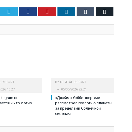
Twitter
Facebook
Pinterest
LinkedIn
Tumblr
Email
L REPORT
BY
DIGITAL REPORT
2026 16:27
05/05/2026 22:21
elegram не
«Джеймс Уэбб» впервые
ется и что с этим
рассмотрел геологию планеты
за пределами Солнечной
системы