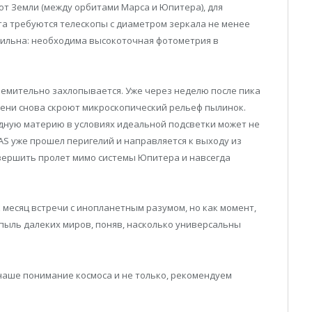
от Земли (между орбитами Марса и Юпитера), для
а требуются телескопы с диаметром зеркала не менее
сильна: необходима высокоточная фотометрия в
ремительно захлопывается. Уже через неделю после пика
тени снова скроют микроскопический рельеф пылинок.
ную материю в условиях идеальной подсветки может не
AS уже прошел перигелий и направляется к выходу из
овершить пролет мимо системы Юпитера и навсегда
к месяц встречи с инопланетным разумом, но как момент,
 пыль далеких миров, поняв, насколько универсальны
 наше понимание космоса и не только, рекомендуем