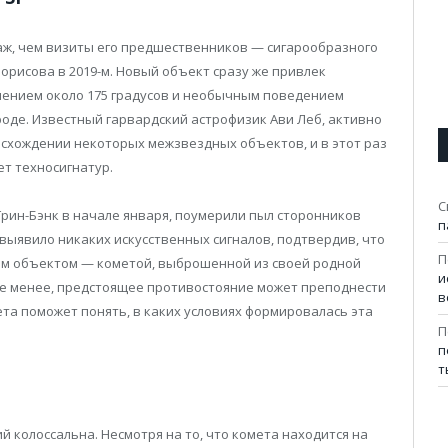
аж, чем визиты его предшественников — сигарообразного
/Борисова в 2019-м. Новый объект сразу же привлек
нением около 175 градусов и необычным поведением
ироде. Известный гарвардский астрофизик Ави Леб, активно
схождении некоторых межзвездных объектов, и в этот раз
ет техносигнатур.
С
рин-Бэнк в начале января, поумерили пыл сторонников
п
выявило никаких искусственных сигналов, подтвердив, что
П
нным объектом — кометой, выброшенной из своей родной
и
не менее, предстоящее противостояние может преподнести
в
ета поможет понять, в каких условиях формировалась эта
П
п
т
 колоссальна. Несмотря на то, что комета находится на