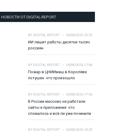
НОВОСТИ ОТ DIGITAL-REPORT
BY
DIGITAL REPORT
06/08/2026 19:53
ИИ лишит работы десятки тысяч
россиян
BY
DIGITAL REPORT
06/08/2026 17:46
Пожар в ЦНИИмаш в Королёве
потушен: что произошло
BY
DIGITAL REPORT
06/08/2026 17:36
В России массово не работали
сайты и приложения: что
сломалось и всё ли уже починили
BY
DIGITAL REPORT
06/08/2026 14:29