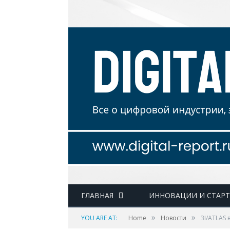
ГЛАВНАЯ
ИННОВАЦИИ И СТАР
»
»
YOU ARE AT:
Home
Новости
3I/ATLAS