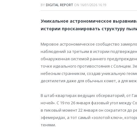
BY
DIGITAL REPORT
ON
16/01/2026 16:19
Уникальное астрономическое выравнива
истории просканировать структуру пыл
Мировое астрономическое сообщество замерло 
наблюдений за третьим в истории подтвержден
обнаруженная системой раннего предупреждения
точке идеального противостояния с Солнцем. З
небесным странником, создав уникальную геоме
десятилетия даже для обычных комет, а для ме
В штаб-квартирах ведущих обсерваторий, от Гав
ночей». С 19 по 26 января фазовый угол между С
в пиковый момент 22 января он сократится до ре
эфемеридах, а тот самый «золотой ключ», кото
тенями.