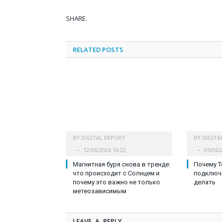
SHARE.
RELATED
POSTS
BY
DIGITAL REPORT
BY
DIGITA
12/06/2026 16:22
05/06/
Магнитная буря снова в тренде:
Почему T
что происходит с Солнцем и
подключа
почему это важно не только
делать
метеозависимым
LEAVE A REPLY