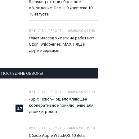
Samsung готовит большое
обновление: One UI 9 ждут уже 10–
15 августа
BY
DIGITAL REPORT
06/08/2026 13:48
Рунет массово «лёг»: не работают
Ozon, Wildberries, MAX, РЖД и
другие сервисы
ПОСЛЕДНИЕ ОБЗОРЫ
BY
DIGITAL REPORT
08/03/2025 22:13
«Split Fiction»: ошеломляющее
кооперативное приключение для
8.7
двоих игроков
BY
DIGITAL REPORT
14/07/2023 19:50
Обзор Apple WatchOS 10 Beta: