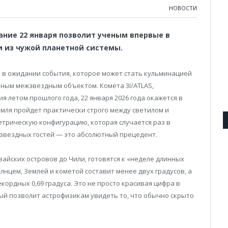
НОВОСТИ
ние 22 января позволит ученым впервые в
и из чужой планетной системы.
в ожидании события, которое может стать кульминацией
ным межзвездным объектом. Комета 3I/ATLAS,
 летом прошлого года, 22 января 2026 года окажется в
емля пройдет практически строго между светилом и
трическую конфигурацию, которая случается раз в
жзвездных гостей — это абсолютный прецедент.
айских островов до Чили, готовятся к «неделе длинных
олнцем, Землей и кометой составит менее двух градусов, а
кордных 0,69 градуса. Это не просто красивая цифра в
рый позволит астрофизикам увидеть то, что обычно скрыто