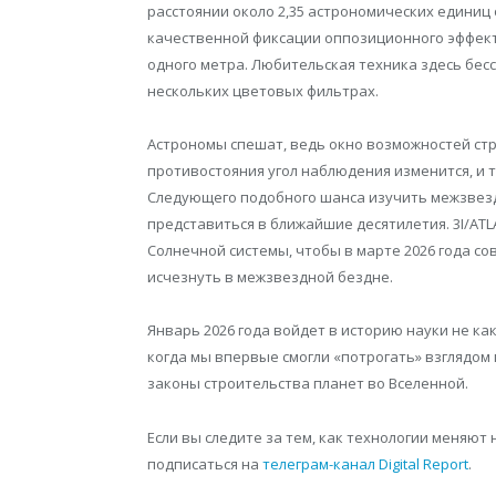
расстоянии около 2,35 астрономических единиц 
качественной фиксации оппозиционного эффект
одного метра. Любительская техника здесь бес
нескольких цветовых фильтрах.
Астрономы спешат, ведь окно возможностей ст
противостояния угол наблюдения изменится, и 
Следующего подобного шанса изучить межзвезд
представиться в ближайшие десятилетия. 3I/ATL
Солнечной системы, чтобы в марте 2026 года с
исчезнуть в межзвездной бездне.
Январь 2026 года войдет в историю науки не ка
когда мы впервые смогли «потрогать» взглядом
законы строительства планет во Вселенной.
Если вы следите за тем, как технологии меняют
подписаться на
телеграм-канал Digital Report
.