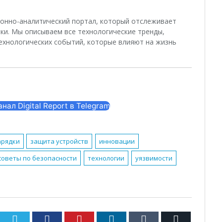
ционно-аналитический портал, который отслеживает
ки. Мы описываем все технологические тренды,
ехнологических событий, которые влияют на жизнь
ал Digital Report в Telegram
арядки
защита устройств
инновации
советы по безопасности
технологии
уязвимости
Twitter
Facebook
Pinterest
LinkedIn
Tumblr
Email