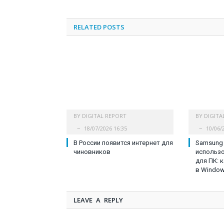
RELATED
POSTS
BY
DIGITAL REPORT
BY
DIGITA
18/07/2026 16:35
10/06/
В России появится интернет для
Samsung 
чиновников
использо
для ПК: 
в Window
LEAVE A REPLY