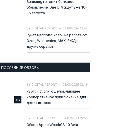
Samsung готовит большое
обновление: One UI 9 ждут уже 10–
15 августа
BY
DIGITAL REPORT
06/08/2026 13:48
Рунет массово «лёг»: не работают
Ozon, Wildberries, MAX, РЖД и
другие сервисы
ПОСЛЕДНИЕ ОБЗОРЫ
BY
DIGITAL REPORT
08/03/2025 22:13
«Split Fiction»: ошеломляющее
кооперативное приключение для
8.7
двоих игроков
BY
DIGITAL REPORT
14/07/2023 19:50
Обзор Apple WatchOS 10 Beta: