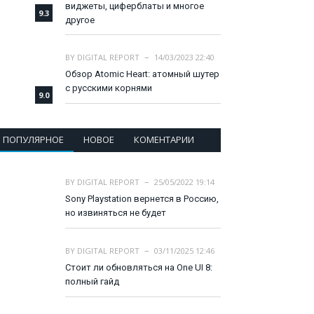
виджеты, циферблаты и многое
9.3
другое
BY
DIGITAL REPORT
14/03/2023 22:40
Обзор Atomic Heart: атомный шутер
с русскими корнями
9.0
ПОПУЛЯРНОЕ
НОВОЕ
КОМЕНТАРИИ
BY
DIGITAL REPORT
25/05/2022 19:14
Sony Playstation вернется в Россию,
но извиняться не будет
BY
DIGITAL REPORT
03/11/2025 12:46
Стоит ли обновляться на One UI 8:
полный гайд