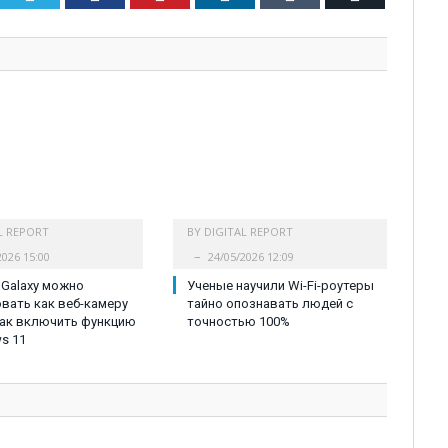
L REPORT
BY
DIGITAL REPORT
2026 15:00
24/05/2026 12:09
Galaxy можно
Ученые научили Wi-Fi-роутеры
вать как веб-камеру
тайно опознавать людей с
как включить функцию
точностью 100%
s 11