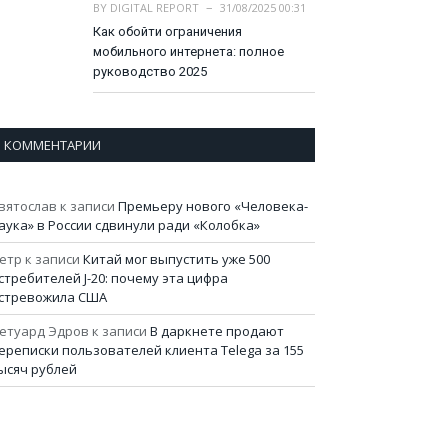
BY
DIGITAL REPORT
31/08/2025 00:31
Как обойти ограничения
мобильного интернета: полное
руководство 2025
КОММЕНТАРИИ
вятослав
к записи
Премьеру нового «Человека-
аука» в России сдвинули ради «Колобка»
етр
к записи
Китай мог выпустить уже 500
стребителей J-20: почему эта цифра
стревожила США
етуард Эдров
к записи
В даркнете продают
ереписки пользователей клиента Telega за 155
ысяч рублей