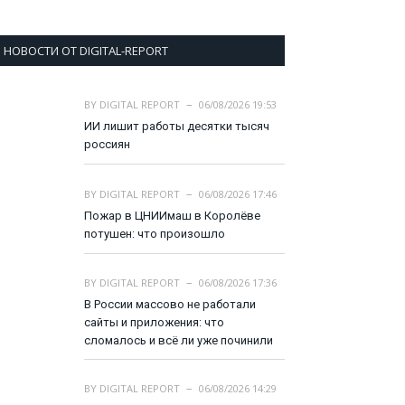
НОВОСТИ ОТ DIGITAL-REPORT
BY
DIGITAL REPORT
06/08/2026 19:53
ИИ лишит работы десятки тысяч
россиян
BY
DIGITAL REPORT
06/08/2026 17:46
Пожар в ЦНИИмаш в Королёве
потушен: что произошло
BY
DIGITAL REPORT
06/08/2026 17:36
В России массово не работали
сайты и приложения: что
сломалось и всё ли уже починили
BY
DIGITAL REPORT
06/08/2026 14:29