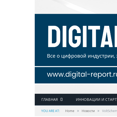
ГЛАВНАЯ
ИННОВАЦИИ И СТАР
»
»
YOU ARE AT:
Home
Новости
VoltSche