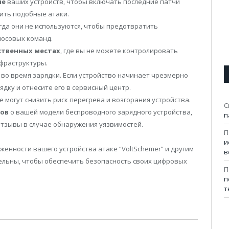
ие
ваших устройств, чтобы включать последние патчи
ить подобные атаки.
огда они не используются, чтобы предотвратить
осовых команд.
ственных местах
, где вы не можете контролировать
фраструктуры.
во время зарядки. Если устройство начинает чрезмерно
дку и отнесите его в сервисный центр.
е могут снизить риск перегрева и возгорания устройства.
С
вов
о вашей модели беспроводного зарядного устройства,
п
отзывы в случае обнаружения уязвимостей.
П
и
енности вашего устройства атаке “VoltSchemer” и другим
в
ельны, чтобы обеспечить безопасность своих цифровых
П
п
т