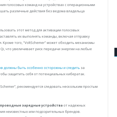
ения голосовых команд на устройствах с операционными
вершать различные действия без ведома владельца
льзовать этот метод для активации голосовых
 и заставлять их выполнять команды, включая отправку
. Кроме того, “VoltSchemer” может обходить механизмы
Qi, что увеличивает риск передачи энергии на любые
в должны быть особенно осторожны и следить
за
тобы защитить себя от потенциальных кибератак.
ltSchemer”, рекомендуется следовать нескольким простым
спроводные зарядные устройства
от надежных
ния неизвестных или подозрительных брендов.