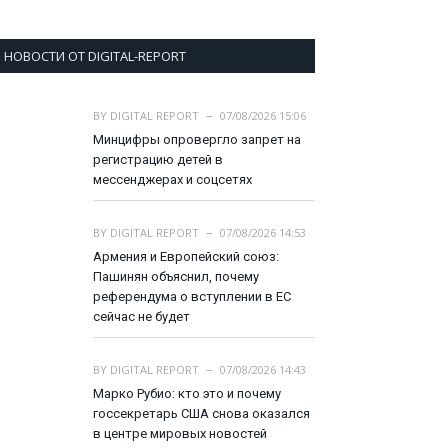
НОВОСТИ ОТ DIGITAL-REPORT
BY
DIGITAL REPORT
07/08/2026 15:06
Минцифры опровергло запрет на
регистрацию детей в
мессенджерах и соцсетях
BY
DIGITAL REPORT
07/08/2026 14:53
Армения и Европейский союз:
Пашинян объяснил, почему
референдума о вступлении в ЕС
сейчас не будет
BY
DIGITAL REPORT
07/08/2026 14:43
Марко Рубио: кто это и почему
госсекретарь США снова оказался
в центре мировых новостей