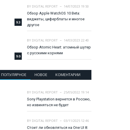
BY
DIGITAL REPORT
14/07/2023 19:50
Обзор Apple WatchOS 10 Beta:
виджеты, циферблаты и многое
9.3
другое
BY
DIGITAL REPORT
14/03/2023 22:40
Обзор Atomic Heart: атомный шутер
с русскими корнями
9.0
ПОПУЛЯРНОЕ
НОВОЕ
КОМЕНТАРИИ
BY
DIGITAL REPORT
25/05/2022 19:14
Sony Playstation вернется в Россию,
но извиняться не будет
BY
DIGITAL REPORT
03/11/2025 12:46
Стоит ли обновляться на One UI 8: