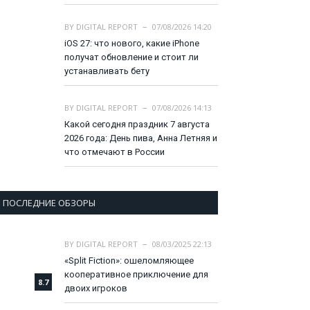
BY
DIGITAL REPORT
07/08/2026 14:20
iOS 27: что нового, какие iPhone
получат обновление и стоит ли
устанавливать бету
BY
DIGITAL REPORT
07/08/2026 14:13
Какой сегодня праздник 7 августа
2026 года: День пива, Анна Летняя и
что отмечают в России
ПОСЛЕДНИЕ ОБЗОРЫ
BY
DIGITAL REPORT
08/03/2025 22:13
«Split Fiction»: ошеломляющее
кооперативное приключение для
8.7
двоих игроков