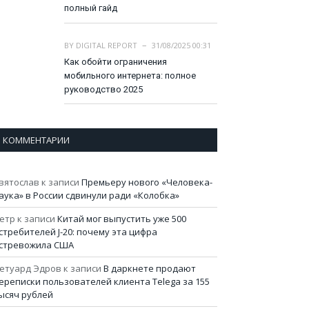
полный гайд
BY
DIGITAL REPORT
31/08/2025 00:31
Как обойти ограничения
мобильного интернета: полное
руководство 2025
КОММЕНТАРИИ
вятослав
к записи
Премьеру нового «Человека-
аука» в России сдвинули ради «Колобка»
етр
к записи
Китай мог выпустить уже 500
стребителей J-20: почему эта цифра
стревожила США
етуард Эдров
к записи
В даркнете продают
ереписки пользователей клиента Telega за 155
ысяч рублей