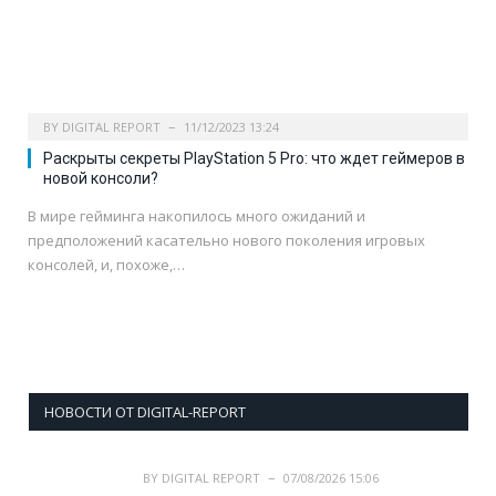
BY
DIGITAL REPORT
11/12/2023 13:24
Раскрыты секреты PlayStation 5 Pro: что ждет геймеров в
новой консоли?
В мире гейминга накопилось много ожиданий и
предположений касательно нового поколения игровых
консолей, и, похоже,…
НОВОСТИ ОТ DIGITAL-REPORT
BY
DIGITAL REPORT
07/08/2026 15:06