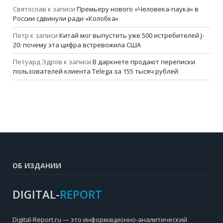
Святослав
к записи
Премьеру нового «Человека-паука» в
России сдвинули ради «Колобка»
Петр
к записи
Китай мог выпустить уже 500 истребителей J-
20: почему эта цифра встревожила США
Петуард Эдров
к записи
В даркнете продают переписки
пользователей клиента Telega за 155 тысяч рублей
ОБ ИЗДАНИИ
DIGITAL-
REPORT
Digital-Report.ru — это информационно-аналитический