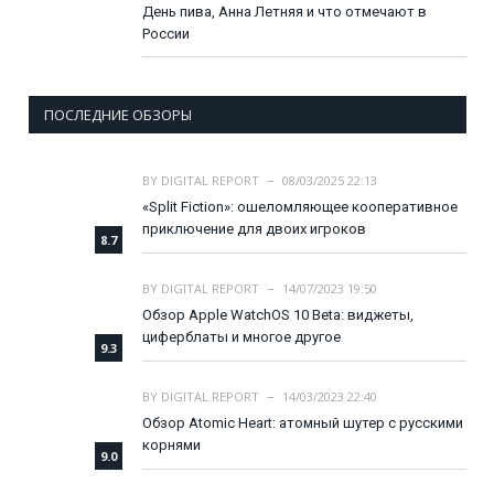
День пива, Анна Летняя и что отмечают в
России
ПОСЛЕДНИЕ ОБЗОРЫ
BY
DIGITAL REPORT
08/03/2025 22:13
«Split Fiction»: ошеломляющее кооперативное
приключение для двоих игроков
8.7
BY
DIGITAL REPORT
14/07/2023 19:50
Обзор Apple WatchOS 10 Beta: виджеты,
циферблаты и многое другое
9.3
BY
DIGITAL REPORT
14/03/2023 22:40
Обзор Atomic Heart: атомный шутер с русскими
корнями
9.0