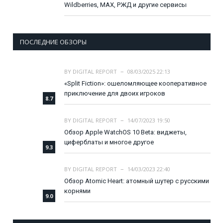
Wildberries, MAX, РЖД и другие сервисы
ПОСЛЕДНИЕ ОБЗОРЫ
BY
DIGITAL REPORT
08/03/2025 22:13
«Split Fiction»: ошеломляющее кооперативное
приключение для двоих игроков
8.7
BY
DIGITAL REPORT
14/07/2023 19:50
Обзор Apple WatchOS 10 Beta: виджеты,
циферблаты и многое другое
9.3
BY
DIGITAL REPORT
14/03/2023 22:40
Обзор Atomic Heart: атомный шутер с русскими
корнями
9.0