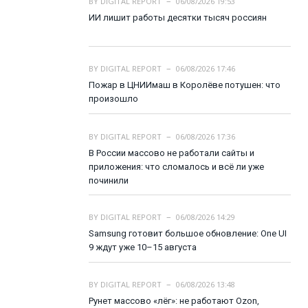
BY
DIGITAL REPORT
06/08/2026 19:53
ИИ лишит работы десятки тысяч россиян
BY
DIGITAL REPORT
06/08/2026 17:46
Пожар в ЦНИИмаш в Королёве потушен: что
произошло
BY
DIGITAL REPORT
06/08/2026 17:36
В России массово не работали сайты и
приложения: что сломалось и всё ли уже
починили
BY
DIGITAL REPORT
06/08/2026 14:29
Samsung готовит большое обновление: One UI
9 ждут уже 10–15 августа
BY
DIGITAL REPORT
06/08/2026 13:48
Рунет массово «лёг»: не работают Ozon,