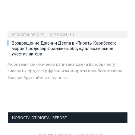
BY
DIGITAL REPORT
20/05/2024 13:11
Возвращение Джонни Деппа в «Пираты Карибского
моря»: Продюсер франшизы обсуждал возможное
участие актёра
Любители приключений капитана Джека Воробья могут
ликовать: продюсер франшизы «Пираты Карибского моря»
Джерри Брукхаймер недавно…
НОВОСТИ ОТ DIGITAL-REPORT