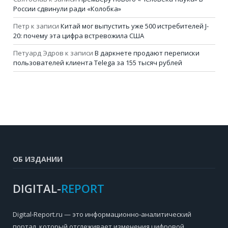
России сдвинули ради «Колобка»
Петр
к записи
Китай мог выпустить уже 500 истребителей J-
20: почему эта цифра встревожила США
Петуард Эдров
к записи
В даркнете продают переписки
пользователей клиента Telega за 155 тысяч рублей
ОБ ИЗДАНИИ
DIGITAL-
REPORT
Digital-Report.ru — это информационно-аналитический
портал, который отслеживает изменения цифровой