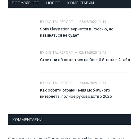
ПОПУЛЯРНОЕ
НОВОЕ
КОМЕНТАРИИ
BY
DIGITAL REPORT
25/05/2022 19:14
Sony Playstation вернется в Россию, но
извиняться не будет
BY
DIGITAL REPORT
03/11/2025 12:46
Стоит ли обновляться на One UI 8: полный гайд
BY
DIGITAL REPORT
31/08/2025 00:31
Как обойти ограничения мобильного
интернета: полное руководство 2025
КОММЕНТАРИИ
Святослав
к записи
Премьеру нового «Человека-паука» в