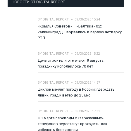
НОВОСТИ ОТ DIGITAL-REPORT
BY
DIGITAL REPORT
09/08/2026 15:24
«Крылья Советов» — «Балтика» 0:2:
калининградцы ворвались в первую четвёрку
РПЛ
BY
DIGITAL REPORT
09/08/2026 15:22
День строителя отмечают 9 августа:
празднику исполнилось 70 лет
BY
DIGITAL REPORT
09/08/2026 14:57
Циклон меняет погоду в России: где ждать
ливни, град и ветер до 25 м/с
BY
DIGITAL REPORT
08/08/2026 17:31
С 1 марта переводы с «заражённых»
телефонов перестанут проходить: как
избежать блокировки