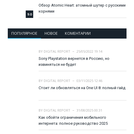
Обзор Atomic Heart: атомный шутер с русскими
корнями
9.0
ПОПУЛЯРНОЕ
НОВОЕ
КОМЕНТАРИИ
BY
DIGITAL REPORT
25/05/2022 19:14
Sony Playstation вернется в Россию, но
извиняться не будет
BY
DIGITAL REPORT
03/11/2025 12:46
Стоит ли обновляться на One UI 8: полный гайд
BY
DIGITAL REPORT
31/08/2025 00:31
Как обойти ограничения мобильного
интернета: полное руководство 2025