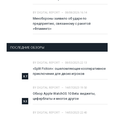
BY
DIGITAL REPORT
08/08/2026 16:14
Минобороны заявило об ударе по
предприятию, связанному с ракетой
«Фламинго»
ПОСЛЕДНИЕ ОБЗОРЫ
BY
DIGITAL REPORT
08/03/2025 22:13
«Split Fiction»: ошеломляющее кооперативное
приключение для двоих игроков
8.7
BY
DIGITAL REPORT
14/07/2023 19:50
Обзор Apple WatchOS 10 Beta: виджеты,
циферблаты и многое другое
9.3
BY
DIGITAL REPORT
14/03/2023 22:40