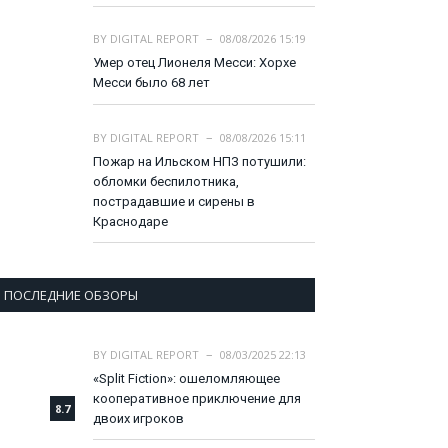
BY
DIGITAL REPORT
08/08/2026 15:19
Умер отец Лионеля Месси: Хорхе
Месси было 68 лет
BY
DIGITAL REPORT
08/08/2026 15:11
Пожар на Ильском НПЗ потушили:
обломки беспилотника,
пострадавшие и сирены в
Краснодаре
ПОСЛЕДНИЕ ОБЗОРЫ
BY
DIGITAL REPORT
08/03/2025 22:13
«Split Fiction»: ошеломляющее
кооперативное приключение для
8.7
двоих игроков