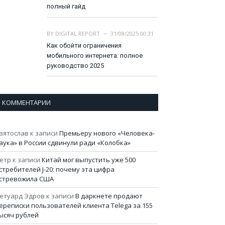
полный гайд
BY
DIGITAL REPORT
31/08/2025 00:31
Как обойти ограничения
мобильного интернета: полное
руководство 2025
КОММЕНТАРИИ
вятослав
к записи
Премьеру нового «Человека-
аука» в России сдвинули ради «Колобка»
етр
к записи
Китай мог выпустить уже 500
стребителей J-20: почему эта цифра
стревожила США
етуард Эдров
к записи
В даркнете продают
ереписки пользователей клиента Telega за 155
ысяч рублей