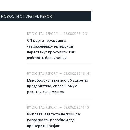
НОВОСТИ ОТ DIGITAL-REPORT
BY
DIGITAL REPORT
08/08/2026 17:31
С 1 марта переводы с
«заражённых» телефонов
перестанут проходить: как
избежать блокировки
BY
DIGITAL REPORT
08/08/2026 16:14
Минобороны заявило об ударе по
предприятию, связанному с
ракетой «Фламинго»
BY
DIGITAL REPORT
08/08/2026 16:10
Выплата 8 августа не пришла:
когда ждать пособие и где
проверить график