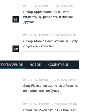
BY
DIGITAL REPORT
14/07/2023 19:50
Обзор Apple WatchOS 10 Beta:
виджеты, циферблаты и многое
9.3
другое
BY
DIGITAL REPORT
14/03/2023 22:40
Обзор Atomic Heart: атомный шутер
с русскими корнями
9.0
ПОПУЛЯРНОЕ
НОВОЕ
КОМЕНТАРИИ
BY
DIGITAL REPORT
25/05/2022 19:14
Sony Playstation вернется в Россию,
но извиняться не будет
BY
DIGITAL REPORT
03/11/2025 12:46
Стоит ли обновляться на One UI 8: