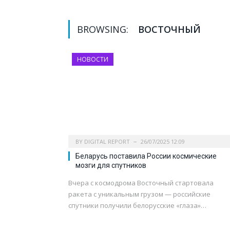
BROWSING:
ВОСТОЧНЫЙ
НОВОСТИ
BY
DIGITAL REPORT
26/07/2025 12:09
Беларусь поставила России космические
мозги для спутников
Вчера с космодрома Восточный стартовала
ракета с уникальным грузом — российские
спутники получили белорусские «глаза»…